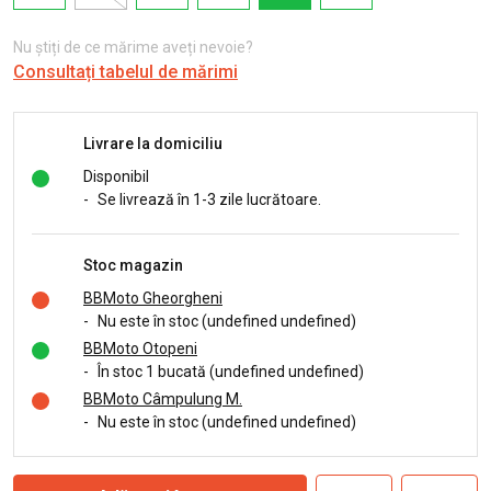
Nu știți de ce mărime aveți nevoie?
Consultați tabelul de mărimi
Livrare la domiciliu
Disponibil
-
Se livrează în 1-3 zile lucrătoare.
Stoc magazin
BBMoto Gheorgheni
-
Nu este în stoc (undefined undefined)
BBMoto Otopeni
-
În stoc 1 bucată (undefined undefined)
BBMoto Câmpulung M.
-
Nu este în stoc (undefined undefined)