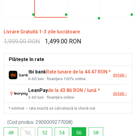
Livrare Gratuită 1-3 zile lucrătoare
1,999.00 RON
1,499.00 RON
Plătește în rate
tbi bank
Rate lunare de la 44.47 RON
*
detalii
›
6-60 luni · finanțare 100% online
LeanPay
de la 43.86 RON / lună
*
detalii
›
3-60 luni · finanțare online
* estimat — rata exactă se calculează la check-out
:
(
Cod produs
:
2900009277008
)
48
50
52
54
56
58