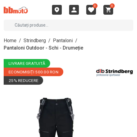
0
0
Home
/
Strindberg
/
Pantaloni
/
Pantaloni Outdoor - Schi - Drumeție
LIVRARE GRATUITĂ
ECONOMISIȚI 500.00 RON
25% REDUCERE