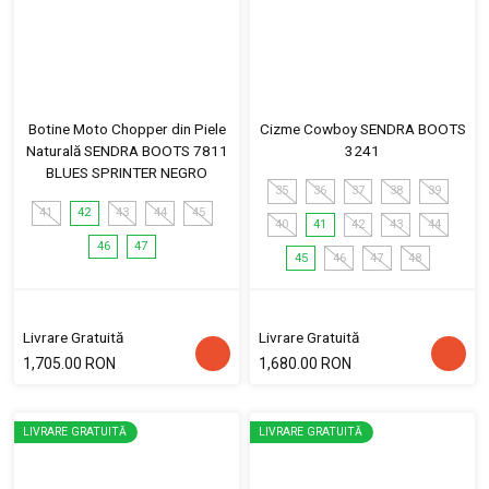
Botine Moto Chopper din Piele
Cizme Cowboy SENDRA BOOTS
Naturală SENDRA BOOTS 7811
3241
BLUES SPRINTER NEGRO
35
36
37
38
39
41
42
43
44
45
40
41
42
43
44
46
47
45
46
47
48
Livrare Gratuită
Livrare Gratuită
1,705.00 RON
1,680.00 RON
LIVRARE GRATUITĂ
LIVRARE GRATUITĂ