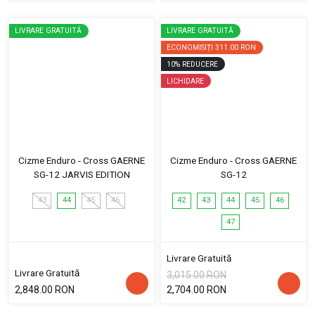
LIVRARE GRATUITĂ
LIVRARE GRATUITĂ
ECONOMISIȚI
311.00 RON
10
%
REDUCERE
LICHIDARE
Cizme Enduro - Cross GAERNE
Cizme Enduro - Cross GAERNE
SG-12 JARVIS EDITION
SG-12
43
44
45
46
42
43
44
45
46
47
Livrare Gratuită
Livrare Gratuită
3,015.00 RON
2,848.00 RON
2,704.00 RON