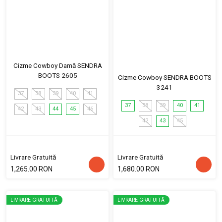
Cizme Cowboy Damă SENDRA
BOOTS 2605
Cizme Cowboy SENDRA BOOTS
3241
37
38
39
40
41
37
38
39
40
41
42
43
44
45
46
42
43
45
Livrare Gratuită
Livrare Gratuită
1,265.00 RON
1,680.00 RON
LIVRARE GRATUITĂ
LIVRARE GRATUITĂ