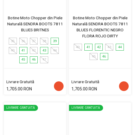
Botine Moto Chopper din Piele
Botine Moto Chopper din Piele
Naturală SENDRA BOOTS 7811
Naturală SENDRA BOOTS 7811
BLUES BRITNES
BLUES FLORENTIC NEGRO
FLORA ROJO DIRTY
35
36
37
38
39
40
41
42
43
44
40
41
42
43
44
45
46
45
46
47
Livrare Gratuită
Livrare Gratuită
1,705.00 RON
1,705.00 RON
LIVRARE GRATUITĂ
LIVRARE GRATUITĂ