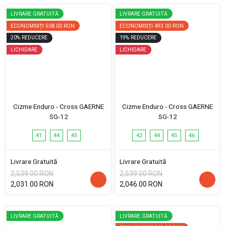
LIVRARE GRATUITĂ
LIVRARE GRATUITĂ
ECONOMISIȚI
508.00 RON
ECONOMISIȚI
493.00 RON
20
%
REDUCERE
19
%
REDUCERE
LICHIDARE
LICHIDARE
Cizme Enduro - Cross GAERNE
Cizme Enduro - Cross GAERNE
SG-12
SG-12
41
44
45
42
44
45
46
Livrare Gratuită
Livrare Gratuită
2,539.00 RON
2,539.00 RON
2,031.00 RON
2,046.00 RON
LIVRARE GRATUITĂ
LIVRARE GRATUITĂ