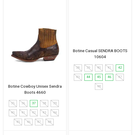
Botine Casual SENDRA BOOTS
10604
38
39
40
41
42
43
44
45
46
47
Botine Cowboy Unisex Sendra
48
Boots 4660
35
36
37
38
39
40
41
42
43
44
45
46
47
48