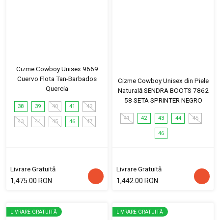
Cizme Cowboy Unisex 9669
Cuervo Flota Tan-Barbados
Cizme Cowboy Unisex din Piele
Quercia
Naturală SENDRA BOOTS 7862
58 SETA SPRINTER NEGRO
38
39
40
41
42
41
42
43
44
45
43
44
45
46
47
46
Livrare Gratuită
Livrare Gratuită
1,475.00 RON
1,442.00 RON
LIVRARE GRATUITĂ
LIVRARE GRATUITĂ