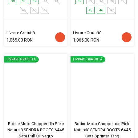
40
41
42
43
44
40
41
42
43
44
45
46
47
45
46
47
Livrare Gratuită
Livrare Gratuită
1,065.00 RON
1,065.00 RON
LIVRARE GRATUITĂ
LIVRARE GRATUITĂ
Botine Moto Chopper din Piele
Botine Moto Chopper din Piele
Naturală SENDRA BOOTS 6445
Naturală SENDRA BOOTS 6445
Seta Pull Oil Negro
Seta Sprinter Tang