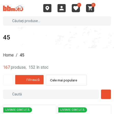
0
0
45
Home
/
45
167
produse
,
152
în stoc
Filtrează
Cele mai populare
LIVRARE GRATUITĂ
LIVRARE GRATUITĂ