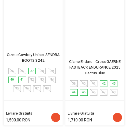
Cizme Cowboy Unisex SENDRA
BOOTS 3242
Cizme Enduro - Cross GAERNE
FASTBACK ENDURANCE 2025
35
36
37
38
39
Cactus Blue
40
41
42
43
44
39
40
41
42
43
45
46
47
48
44
45
46
47
48
Livrare Gratuită
Livrare Gratuită
1,500.00 RON
1,710.00 RON