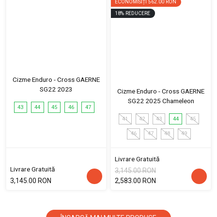
ECONOMISIȚI
562.00 RON
18
%
REDUCERE
Cizme Enduro - Cross GAERNE
SG22 2023
Cizme Enduro - Cross GAERNE
SG22 2025 Chameleon
43
44
45
46
47
41
42
43
44
45
46
47
48
49
Livrare Gratuită
Livrare Gratuită
3,145.00 RON
3,145.00 RON
2,583.00 RON