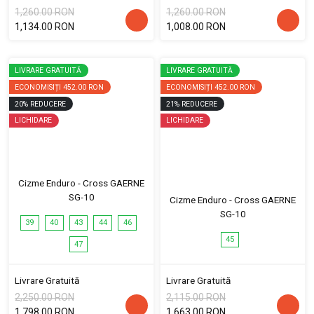
1,260.00 RON
1,260.00 RON
1,134.00 RON
1,008.00 RON
LIVRARE GRATUITĂ
LIVRARE GRATUITĂ
ECONOMISIȚI
452.00 RON
ECONOMISIȚI
452.00 RON
20
%
REDUCERE
21
%
REDUCERE
LICHIDARE
LICHIDARE
Cizme Enduro - Cross GAERNE
SG-10
Cizme Enduro - Cross GAERNE
SG-10
39
40
43
44
46
45
47
Livrare Gratuită
Livrare Gratuită
2,250.00 RON
2,115.00 RON
1,798.00 RON
1,663.00 RON