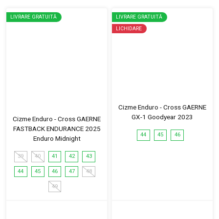
LIVRARE GRATUITĂ
LIVRARE GRATUITĂ
LICHIDARE
Cizme Enduro - Cross GAERNE
GX-1 Goodyear 2023
Cizme Enduro - Cross GAERNE
FASTBACK ENDURANCE 2025
44
45
46
Enduro Midnight
39
40
41
42
43
44
45
46
47
48
49