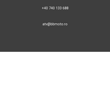
+40 740 133 688
atv@bbmoto.ro
Magazin
BBmoto ATV Otopeni
Str. Ferme D Nr. 2
Otopeni, Ilfov
Marți - Sâmbătă: 10:00 - 18:00