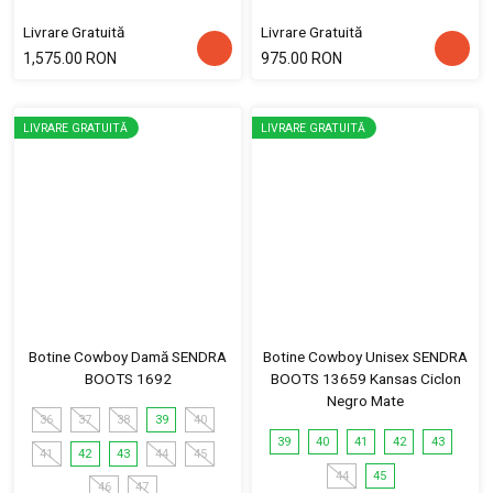
Livrare Gratuită
Livrare Gratuită
1,575.00 RON
975.00 RON
LIVRARE GRATUITĂ
LIVRARE GRATUITĂ
Botine Cowboy Damă SENDRA
Botine Cowboy Unisex SENDRA
BOOTS 1692
BOOTS 13659 Kansas Ciclon
Negro Mate
36
37
38
39
40
39
40
41
42
43
41
42
43
44
45
44
45
46
47