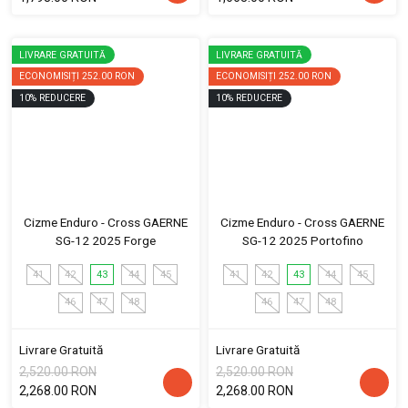
LIVRARE GRATUITĂ
LIVRARE GRATUITĂ
ECONOMISIȚI
252.00 RON
ECONOMISIȚI
252.00 RON
10
%
REDUCERE
10
%
REDUCERE
Cizme Enduro - Cross GAERNE
Cizme Enduro - Cross GAERNE
SG-12 2025 Forge
SG-12 2025 Portofino
41
42
43
44
45
41
42
43
44
45
46
47
48
46
47
48
Livrare Gratuită
Livrare Gratuită
2,520.00 RON
2,520.00 RON
2,268.00 RON
2,268.00 RON