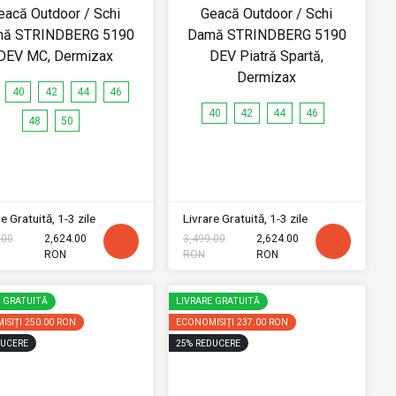
eacă Outdoor / Schi
Geacă Outdoor / Schi
ă STRINDBERG 5190
Damă STRINDBERG 5190
DEV MC, Dermizax
DEV Piatră Spartă,
Dermizax
40
42
44
46
40
42
44
46
48
50
e Gratuită, 1-3 zile
Livrare Gratuită, 1-3 zile
.00
2,624.00
3,499.00
2,624.00
RON
RON
RON
E GRATUITĂ
LIVRARE GRATUITĂ
ISIȚI
250.00 RON
ECONOMISIȚI
237.00 RON
UCERE
25
%
REDUCERE