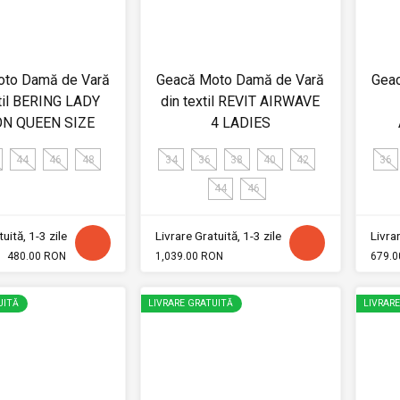
oto Damă de Vară
Geacă Moto Damă de Vară
Gea
til BERING LADY
din textil REVIT AIRWAVE
N QUEEN SIZE
4 LADIES
44
46
48
34
36
38
40
42
36
44
46
uită, 1-3 zile
Livrare Gratuită, 1-3 zile
Livrar
480.00 RON
1,039.00 RON
679.0
UITĂ
LIVRARE GRATUITĂ
LIVRAR