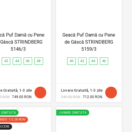
că Puf Damă cu Pene
Geacă Puf Damă cu Pene
 Gâscă STRINDBERG
de Gâscă STRINDBERG
5146/3
5159/3
42
44
46
48
40
42
44
46
e Gratuită, 1-3 zile
Livrare Gratuită, 1-3 zile
0 RON
749.00 RON
949.00 RON
712.00 RON
E GRATUITĂ
LIVRARE GRATUITĂ
ISIȚI
112.00 RON
UCERE