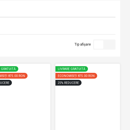
Tip afișare
E GRATUITĂ
LIVRARE GRATUITĂ
ISIȚI
875.00 RON
ECONOMISIȚI
875.00 RON
UCERE
25
%
REDUCERE