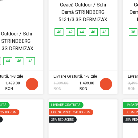
Geacă Outdoor / Schi
G
Damă STRINDBERG
Dam
5131/3 3S DERMIZAX
40
42
44
46
48
38
Outdoor / Schi
 STRINDBERG
3 3S DERMIZAX
44
46
48
uită, 1-3 zile
Livrare Gratuită, 1-3 zile
Livrar
1,499.00
1,999.00
1,499.00
3,499
RON
RON
RON
RON
UITĂ
LIVRARE GRATUITĂ
LIVRAR
725.00 RON
ECONOMISIȚI
750.00 RON
ECONOM
25
%
REDUCERE
25
%
RED