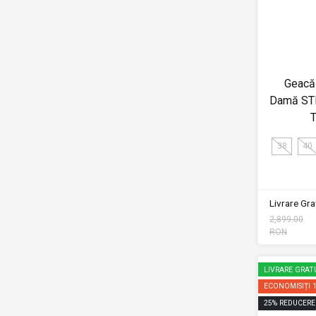
Geacă 
Damă ST
T
38
40
Livrare Grat
2,899.00
RON
LIVRARE GRAT
ECONOMISIȚI
25
%
REDUCERE