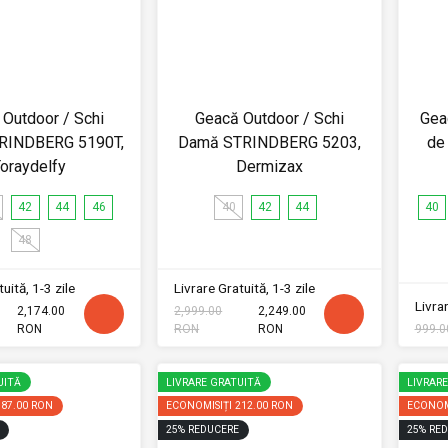
Outdoor / Schi
Geacă Outdoor / Schi
Gea
RINDBERG 5190T,
Damă STRINDBERG 5203,
de
oraydelfy
Dermizax
42
44
46
40
42
44
40
48
uită, 1-3 zile
Livrare Gratuită, 1-3 zile
Livrar
2,174.00
2,999.00
2,249.00
RON
RON
RON
999.0
UITĂ
LIVRARE GRATUITĂ
LIVRAR
187.00 RON
ECONOMISIȚI
212.00 RON
ECONOM
25
%
REDUCERE
25
%
RED