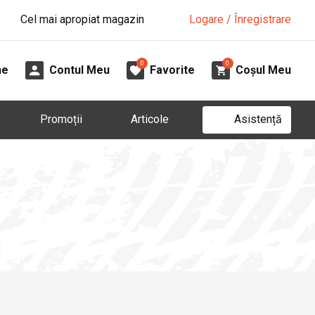
Cel mai apropiat magazin
Logare / Înregistrare
0
0
ne
Contul Meu
Favorite
Coșul Meu
Asistență
Promoții
Articole