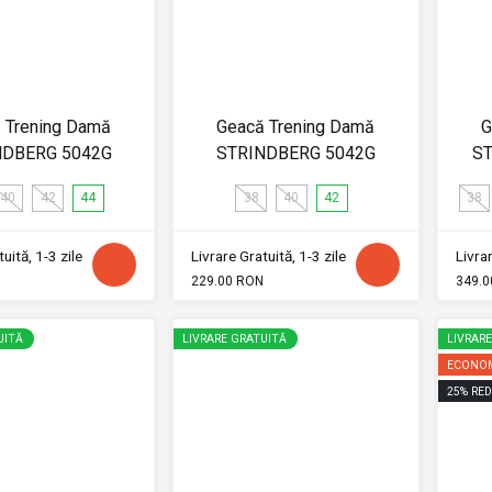
 Trening Damă
Geacă Trening Damă
G
NDBERG 5042G
STRINDBERG 5042G
ST
40
42
44
38
40
42
38
uită, 1-3 zile
Livrare Gratuită, 1-3 zile
Livrar
229.00 RON
349.0
UITĂ
LIVRARE GRATUITĂ
LIVRAR
ECONOM
25
%
RED