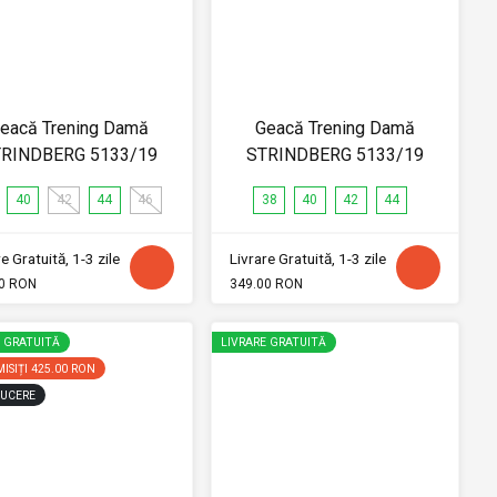
eacă Trening Damă
Geacă Trening Damă
RINDBERG 5133/19
STRINDBERG 5133/19
40
42
44
46
38
40
42
44
e Gratuită, 1-3 zile
Livrare Gratuită, 1-3 zile
0 RON
349.00 RON
E GRATUITĂ
LIVRARE GRATUITĂ
ISIȚI
425.00 RON
UCERE