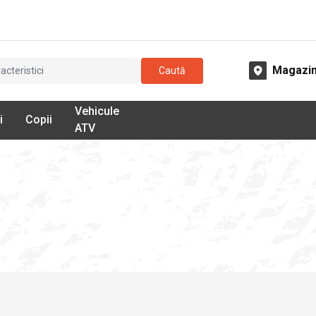
Magazi
Caută
Vehicule
i
Copii
ATV