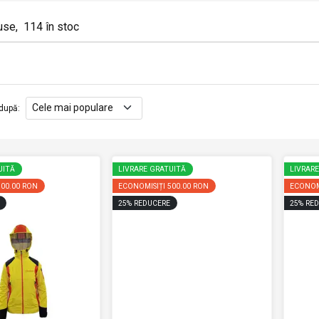
use
,
114
în stoc
după
:
UITĂ
LIVRARE GRATUITĂ
LIVRAR
500.00 RON
ECONOMISIȚI
500.00 RON
ECONOM
25
%
REDUCERE
25
%
RED