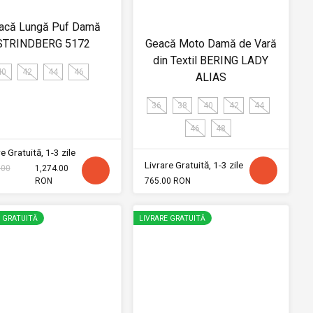
acă Lungă Puf Damă
STRINDBERG 5172
Geacă Moto Damă de Vară
din Textil BERING LADY
40
42
44
46
ALIAS
36
38
40
42
44
46
48
e Gratuită, 1-3 zile
Livrare Gratuită, 1-3 zile
.00
1,274.00
RON
765.00 RON
E GRATUITĂ
LIVRARE GRATUITĂ