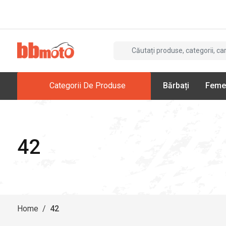
Categorii De Produse
Bărbați
Feme
42
Home
/
42