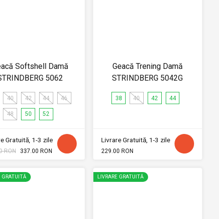
acă Softshell Damă
Geacă Trening Damă
STRINDBERG 5062
STRINDBERG 5042G
40
42
44
46
38
40
42
44
48
50
52
e Gratuită, 1-3 zile
Livrare Gratuită, 1-3 zile
0 RON
337.00 RON
229.00 RON
E GRATUITĂ
LIVRARE GRATUITĂ