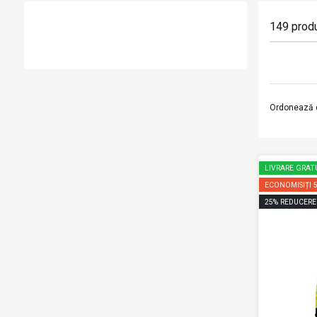
149
prod
Ordonează 
LIVRARE GRAT
ECONOMISIȚI
25
%
REDUCERE