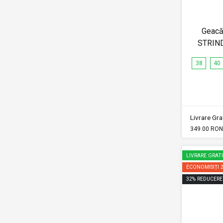
Geacă
STRIN
38
40
Livrare Grat
349.00 RON
LIVRARE GRAT
ECONOMISIȚI
32
%
REDUCERE