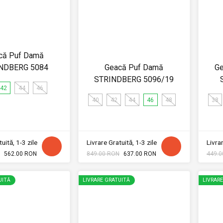
că Puf Damă
NDBERG 5084
Geacă Puf Damă
Ge
STRINDBERG 5096/19
42
44
46
40
42
44
46
48
38
uită, 1-3 zile
Livrare Gratuită, 1-3 zile
Livrar
562.00 RON
849.00 RON
637.00 RON
449.0
UITĂ
LIVRARE GRATUITĂ
LIVRAR