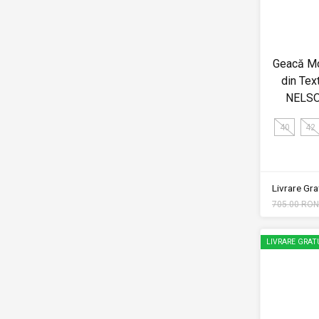
Geacă M
din Tex
NELSO
40
42
Livrare Grat
705.00 RON
LIVRARE GRAT