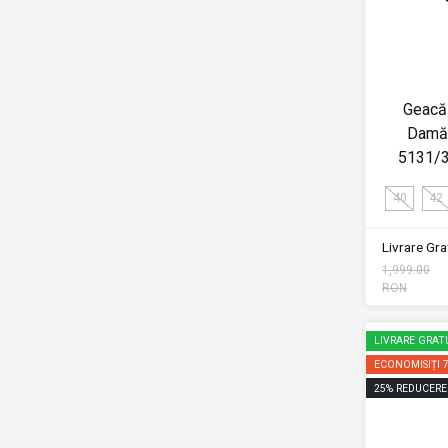
Geacă 
Damă
5131/
40
42
Livrare Grat
1,999.00
RON
LIVRARE GRAT
ECONOMISIȚI
25
%
REDUCERE