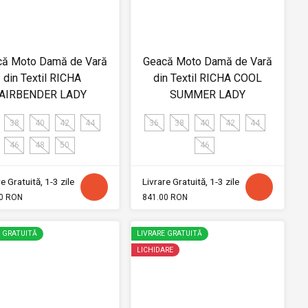
că Moto Damă de Vară
Geacă Moto Damă de Vară
din Textil RICHA
din Textil RICHA COOL
AIRBENDER LADY
SUMMER LADY
38
40
42
44
36
38
40
42
44
46
48
50
46
e Gratuită, 1-3 zile
Livrare Gratuită, 1-3 zile
0 RON
841.00 RON
E GRATUITĂ
LIVRARE GRATUITĂ
LICHIDARE