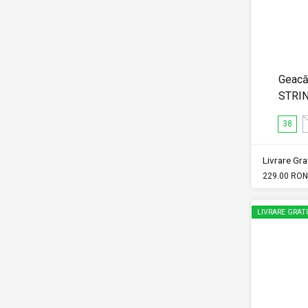
Geacă
STRI
38
Livrare Grat
229.00 RON
LIVRARE GRAT