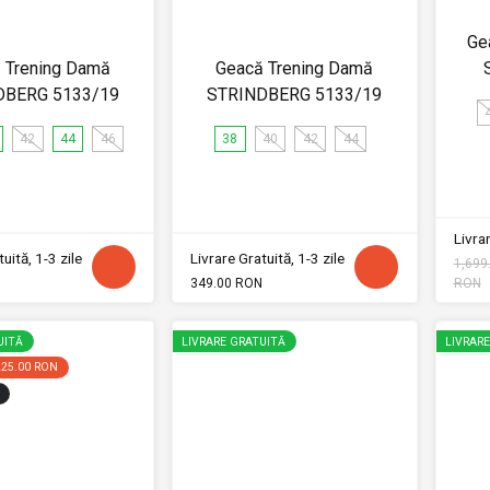
Ge
 Trening Damă
Geacă Trening Damă
DBERG 5133/19
STRINDBERG 5133/19
42
44
46
38
40
42
44
Livrar
uită, 1-3 zile
Livrare Gratuită, 1-3 zile
1,699
349.00 RON
RON
UITĂ
LIVRARE GRATUITĂ
LIVRAR
225.00 RON