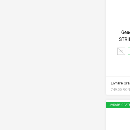
Gea
STRI
40
Livrare Grat
749.00 RON
LIVRARE GRAT