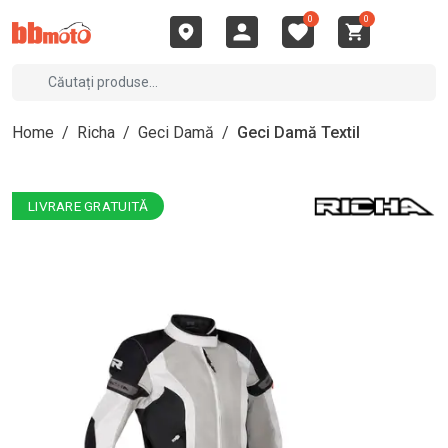
0
0
Home
/
Richa
/
Geci Damă
/
Geci Damă Textil
LIVRARE GRATUITĂ