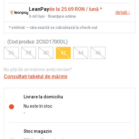
LeanPay
de la 25.69 RON / lună
*
detalii
›
3-60 luni · finanțare online
* estimat — rata exactă se calculează la check-out
:
(
Cod produs
:
2CSD1700DL
)
36
38
40
42
44
46
Nu știți de ce mărime aveți nevoie?
Consultați tabelul de mărimi
Livrare la domiciliu
Nu este în stoc
-
Stoc magazin