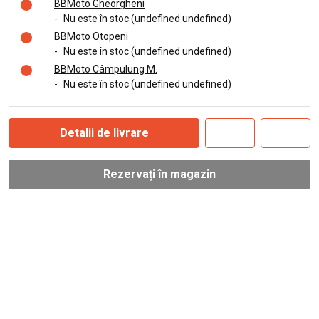
BBMoto Gheorgheni
-
Nu este în stoc (undefined undefined)
BBMoto Otopeni
-
Nu este în stoc (undefined undefined)
BBMoto Câmpulung M.
-
Nu este în stoc (undefined undefined)
Detalii de livrare
Rezervați în magazin