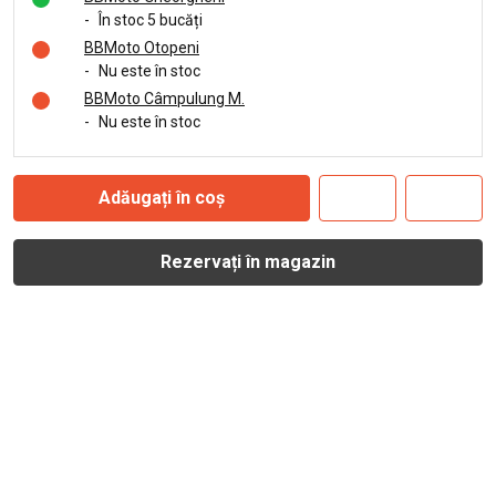
-
În stoc 5 bucăți
BBMoto Otopeni
-
Nu este în stoc
BBMoto Câmpulung M.
-
Nu este în stoc
Adăugați în coș
Rezervați în magazin