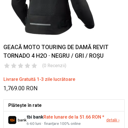
GEACĂ MOTO TOURING DE DAMĂ REVIT
TORNADO 4 H2O · NEGRU / GRI / ROȘU
(
0
Recenzii
)
Livrare Gratuită 1-3 zile lucrătoare
1,769.00 RON
Plătește în rate
tbi bank
Rate lunare de la 51.66 RON
*
detalii
›
6-60 luni · finanțare 100% online