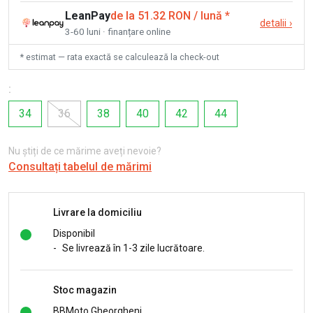
LeanPay
de la 51.32 RON / lună
*
detalii
›
3-60 luni · finanțare online
* estimat — rata exactă se calculează la check-out
:
34
36
38
40
42
44
Nu știți de ce mărime aveți nevoie?
Consultați tabelul de mărimi
Livrare la domiciliu
Disponibil
-
Se livrează în 1-3 zile lucrătoare.
Stoc magazin
BBMoto Gheorgheni