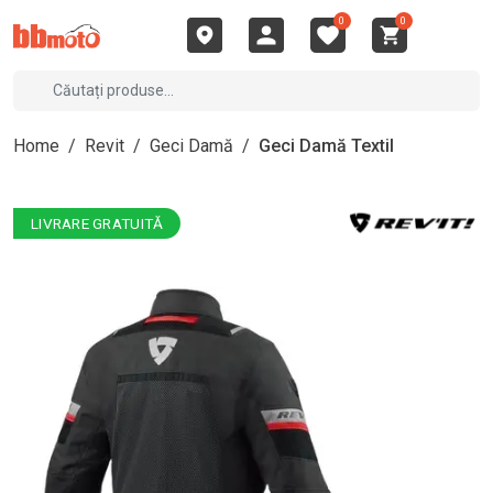
0
0
Home
/
Revit
/
Geci Damă
/
Geci Damă Textil
LIVRARE GRATUITĂ