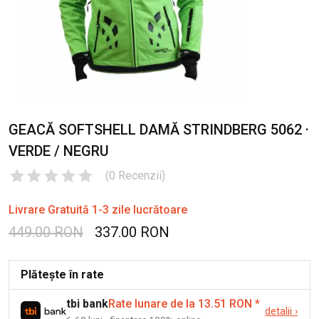
GEACĂ SOFTSHELL DAMĂ STRINDBERG 5062 ·
VERDE / NEGRU
(
0
Recenzii
)
Livrare Gratuită 1-3 zile lucrătoare
449.00 RON
337.00 RON
Plătește în rate
tbi bank
Rate lunare de la 13.51 RON
*
detalii
›