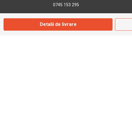
0745 153 295
Detalii de livrare
info@bbmoto.ro
Magazin
Otopeni
Str. Ferme D Nr. 2
Otopeni, Ilfov
Marți - Sâmbătă: 10:00 - 18:00
0755 141 155