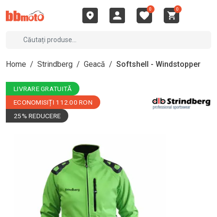
0
0
Home
/
Strindberg
/
Geacă
/
Softshell - Windstopper
LIVRARE GRATUITĂ
ECONOMISIȚI 112.00 RON
25% REDUCERE