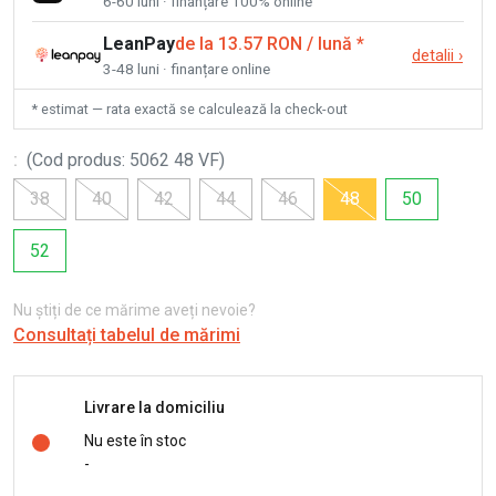
6-60 luni · finanțare 100% online
LeanPay
de la 13.57 RON / lună
*
detalii
›
3-48 luni · finanțare online
* estimat — rata exactă se calculează la check-out
:
(
Cod produs
:
5062 48 VF
)
38
40
42
44
46
48
50
52
Nu știți de ce mărime aveți nevoie?
Consultați tabelul de mărimi
Livrare la domiciliu
Nu este în stoc
-