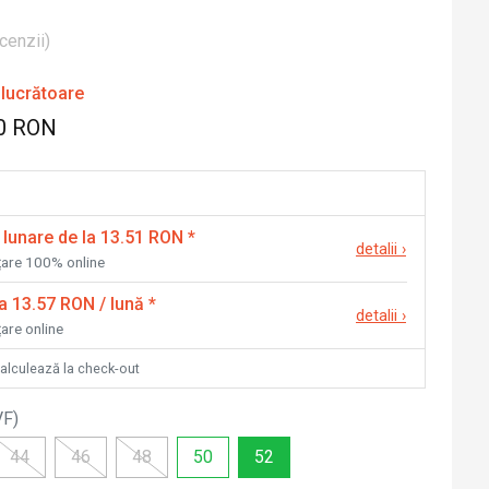
cenzii
)
 lucrătoare
0 RON
 lunare de la 13.51 RON
*
detalii
›
nțare 100% online
la 13.57 RON / lună
*
detalii
›
țare online
calculează la check-out
VF
)
44
46
48
50
52