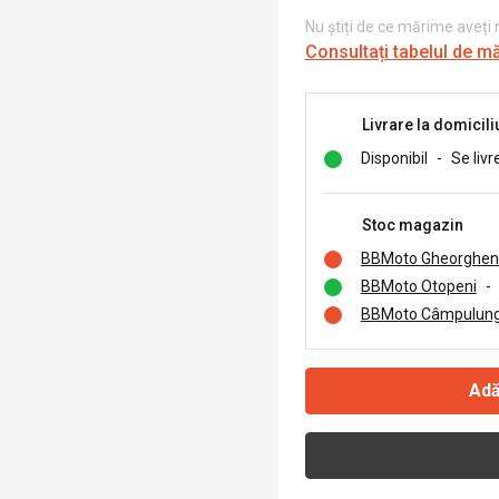
Nu știți de ce mărime aveți
Consultați tabelul de m
Livrare la domicili
Disponibil
-
Se livr
Stoc magazin
BBMoto Gheorghen
BBMoto Otopeni
-
BBMoto Câmpulung
Adă