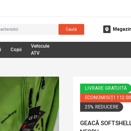
Magazi
Caută
Vehicule
i
Copii
ATV
LIVRARE GRATUITĂ
ECONOMISIȚI 112.0
25% REDUCERE
GEACĂ SOFTSHELL 