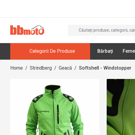
Categorii De Produse
Bărbați
Feme
Home
/
Strindberg
/
Geacă
/
Softshell - Windstopper