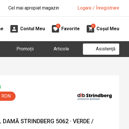
Cel mai apropiat magazin
Logare / Înregistrare
0
0
ne
Contul Meu
Favorite
Coșul Meu
Asistență
Promoții
Articole
0 RON
DAMĂ STRINDBERG 5062 · VERDE /