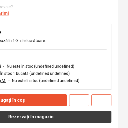
 nevoie?
ărimi
u
ează în 1-3 zile lucrătoare.
i
-
Nu este în stoc (undefined undefined)
În stoc 1 bucată (undefined undefined)
 M.
-
Nu este în stoc (undefined undefined)
ugați în coș
Rezervați în magazin