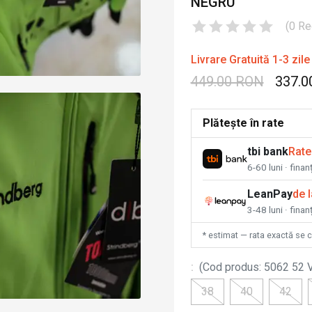
NEGRU
(
0
Re
Livrare Gratuită 1-3 zile
449.00 RON
337.0
Plătește în rate
tbi bank
Rate
6-60 luni · fina
LeanPay
de 
3-48 luni · finan
* estimat — rata exactă se 
:
(
Cod produs
:
5062 52 
38
40
42