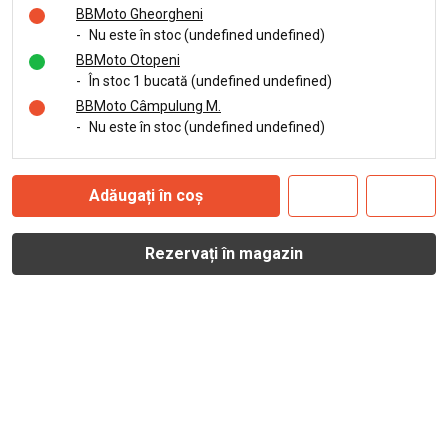
BBMoto Gheorgheni
-
Nu este în stoc (undefined undefined)
BBMoto Otopeni
-
În stoc 1 bucată (undefined undefined)
BBMoto Câmpulung M.
-
Nu este în stoc (undefined undefined)
Adăugați în coș
Rezervați în magazin