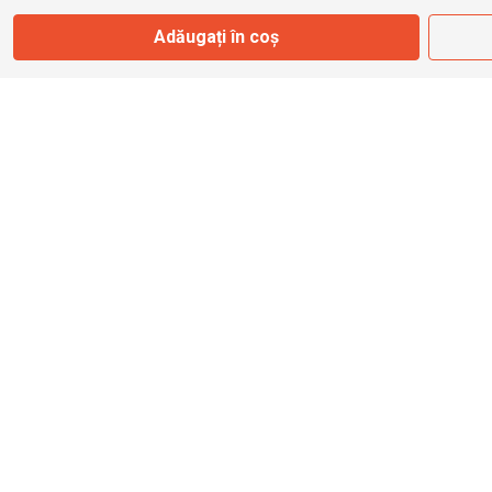
Adăugați în coș
info@bbmoto.ro
Magazin
Otopeni
Str. Ferme D Nr. 2
Otopeni, Ilfov
Marți - Sâmbătă: 10:00 - 18:00
0755 141 155