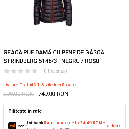
GEACĂ PUF DAMĂ CU PENE DE GÂSCĂ
STRINDBERG 5146/3 · NEGRU / ROȘU
(
0
Recenzii
)
Livrare Gratuită 1-3 zile lucrătoare
999.00 RON
749.00 RON
Plătește în rate
tbi bank
Rate lunare de la 24.49 RON
*
detalii
›