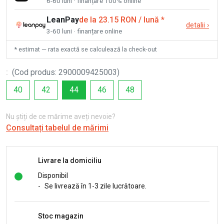
6-60 luni · finanțare 100% online
LeanPay
de la 23.15 RON / lună
*
detalii
›
3-60 luni · finanțare online
* estimat — rata exactă se calculează la check-out
:
(
Cod produs
:
2900009425003
)
40
42
44
46
48
Nu știți de ce mărime aveți nevoie?
Consultați tabelul de mărimi
Livrare la domiciliu
Disponibil
-
Se livrează în 1-3 zile lucrătoare.
Stoc magazin