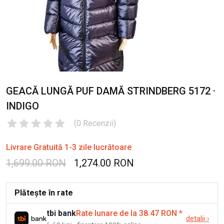
GEACĂ LUNGĂ PUF DAMĂ STRINDBERG 5172 ·
INDIGO
(
0
Recenzii
)
Livrare Gratuită 1-3 zile lucrătoare
1,699.00 RON
1,274.00 RON
Plătește în rate
tbi bank
Rate lunare de la 38.47 RON
*
detalii
›