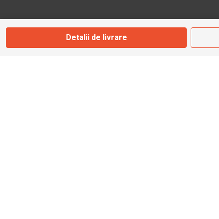
Marți - Sâmbătă: 09:00 - 17:00
Detalii de livrare
0745 153 295
info@bbmoto.ro
Magazin
Otopeni
Str. Ferme D Nr. 2
Otopeni, Ilfov