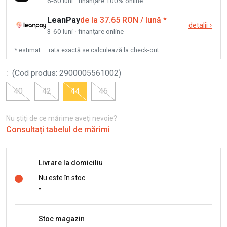
6-60 luni · finanțare 100% online
LeanPay
de la 37.65 RON / lună
*
detalii
›
3-60 luni · finanțare online
* estimat — rata exactă se calculează la check-out
:
(
Cod produs
:
2900005561002
)
40
42
44
46
Nu știți de ce mărime aveți nevoie?
Consultați tabelul de mărimi
Livrare la domiciliu
Nu este în stoc
-
Stoc magazin