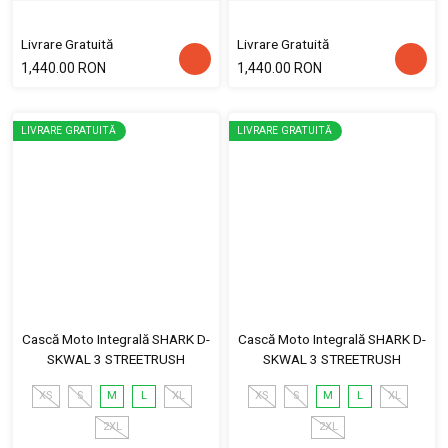
Livrare Gratuită
Livrare Gratuită
1,440.00 RON
1,440.00 RON
LIVRARE GRATUITĂ
LIVRARE GRATUITĂ
Cască Moto Integrală SHARK D-
Cască Moto Integrală SHARK D-
SKWAL 3 STREETRUSH
SKWAL 3 STREETRUSH
XS
S
M
L
XL
XS
S
M
L
XL
2XL
2XL