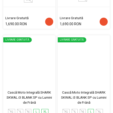
Livrare Gratuită
Livrare Gratuită
1,690.00 RON
1,690.00 RON
LIVRARE GRATUITĂ
LIVRARE GRATUITĂ
Cască Moto Integrală SHARK
Cască Moto Integrală SHARK
SKWAL i3 BLANK SP cu Lumini
SKWAL i3 BLANK SP cu Lumini
de Frână
de Frână
XS
S
M
L
XL
XS
S
M
L
XL