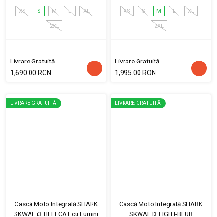
XS
S
M
L
XL
XS
S
M
L
XL
2XL
2XL
Livrare Gratuită
Livrare Gratuită
1,690.00 RON
1,995.00 RON
LIVRARE GRATUITĂ
LIVRARE GRATUITĂ
Cască Moto Integrală SHARK
Cască Moto Integrală SHARK
SKWAL i3 HELLCAT cu Lumini
SKWAL I3 LIGHT-BLUR