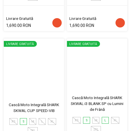
Livrare Gratuită
Livrare Gratuită
1,690.00 RON
1,690.00 RON
LIVRARE GRATUITĂ
LIVRARE GRATUITĂ
Cască Moto Integrală SHARK
SKWAL i3 BLANK SP cu Lumini
Cască Moto Integrală SHARK
de Frână
SKWAL CUP SPEED-VIB
XS
S
M
L
XL
XS
S
M
L
XL
2XL
2XL