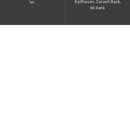
Raiffeisen, Garanti Bank,
lei.
tbi bank