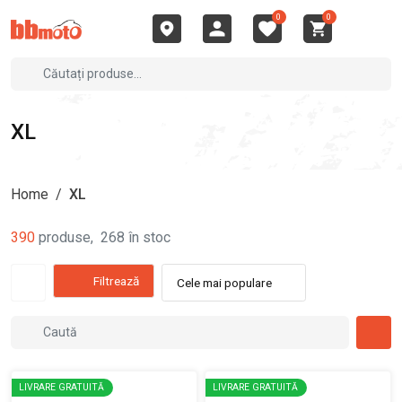
0
0
XL
Home
/
XL
390
produse
,
268
în stoc
Filtrează
Cele mai populare
LIVRARE GRATUITĂ
LIVRARE GRATUITĂ