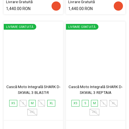
Livrare Gratuită
Livrare Gratuită
1,440.00 RON
1,440.00 RON
LIVRARE GRATUITĂ
LIVRARE GRATUITĂ
Cască Moto Integrală SHARK D-
Cască Moto Integrală SHARK D-
SKWAL 3 BLAST-R
SKWAL 3 REPTAIA
XS
S
M
L
XL
XS
S
M
L
XL
2XL
2XL