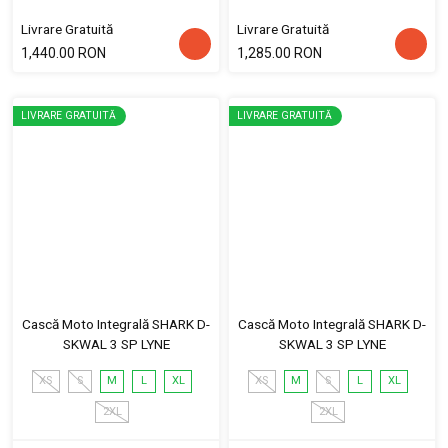
Livrare Gratuită
Livrare Gratuită
1,440.00 RON
1,285.00 RON
LIVRARE GRATUITĂ
LIVRARE GRATUITĂ
Cască Moto Integrală SHARK D-
Cască Moto Integrală SHARK D-
SKWAL 3 SP LYNE
SKWAL 3 SP LYNE
XS
S
M
L
XL
XS
M
S
L
XL
2XL
2XL