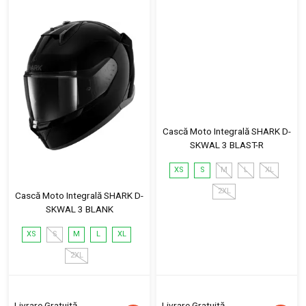
Cască Moto Integrală SHARK D-
SKWAL 3 BLAST-R
XS
S
M
L
XL
2XL
Cască Moto Integrală SHARK D-
SKWAL 3 BLANK
XS
S
M
L
XL
2XL
Livrare Gratuită
Livrare Gratuită