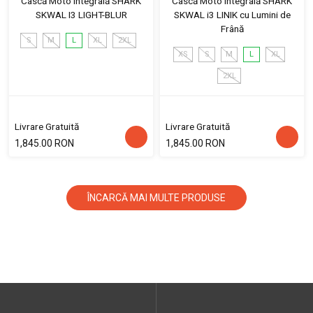
Cască Moto Integrală SHARK
Cască Moto Integrală SHARK
SKWAL I3 LIGHT-BLUR
SKWAL i3 LINIK cu Lumini de
Frână
S
M
L
XL
2XL
XS
S
M
L
XL
2XL
Livrare Gratuită
Livrare Gratuită
1,845.00 RON
1,845.00 RON
ÎNCARCĂ MAI MULTE PRODUSE