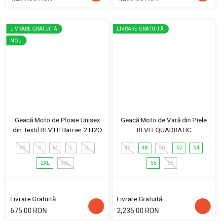
LIVRARE GRATUITĂ
LIVRARE GRATUITĂ
NOU
Geacă Moto de Ploaie Unisex
Geacă Moto de Vară din Piele
din Textil REV'IT! Barrier 2 H2O
REVIT QUADRATIC
XS
S
M
L
XL
46
48
50
52
54
2XL
3XL
56
58
Livrare Gratuită
Livrare Gratuită
675.00 RON
2,235.00 RON