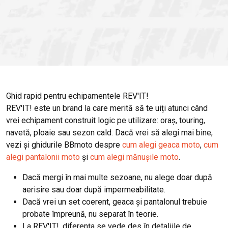
Ghid rapid pentru echipamentele REV'IT!
REV'IT! este un brand la care merită să te uiți atunci când
vrei echipament construit logic pe utilizare: oraș, touring,
navetă, ploaie sau sezon cald. Dacă vrei să alegi mai bine,
vezi și ghidurile BBmoto despre
cum alegi geaca moto
,
cum
alegi pantalonii moto
și
cum alegi mănușile moto
.
Dacă mergi în mai multe sezoane, nu alege doar după
aerisire sau doar după impermeabilitate.
Dacă vrei un set coerent, geaca și pantalonul trebuie
probate împreună, nu separat în teorie.
La REV'IT!, diferența se vede des în detaliile de