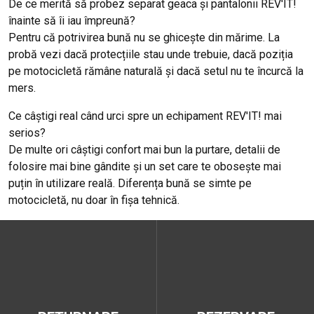
De ce merită să probez separat geaca și pantalonii REV'IT!
înainte să îi iau împreună?
Pentru că potrivirea bună nu se ghicește din mărime. La
probă vezi dacă protecțiile stau unde trebuie, dacă poziția
pe motocicletă rămâne naturală și dacă setul nu te încurcă la
mers.
Ce câștigi real când urci spre un echipament REV'IT! mai
serios?
De multe ori câștigi confort mai bun la purtare, detalii de
folosire mai bine gândite și un set care te obosește mai
puțin în utilizare reală. Diferența bună se simte pe
motocicletă, nu doar în fișa tehnică.