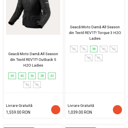
Geacă Moto Damă All Season
din Textil REV'IT! Torque 3 H2O
Ladies
34
36
38
40
42
Geacă Moto Damă All Season
44
46
din Textil REV'IT! Outback 5
H2O Ladies
34
40
36
38
42
44
46
Livrare Gratuită
Livrare Gratuită
1,559.00 RON
1,039.00 RON