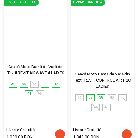
LIVRARE GRATUITĂ
LIVRARE GRATUITĂ
Geacă Moto Damă de Vară din
Textil REVIT AIRWAVE 4 LADIES
Geacă Moto Damă de Vară din
Textil REVIT CONTROL AIR H2O
34
36
38
40
42
LADIES
44
46
34
36
38
40
42
44
46
Livrare Gratuită
Livrare Gratuită
1,039.00 RON
1,349.00 RON