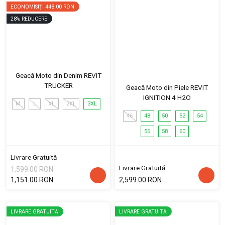
ECONOMISIȚI
448.00 RON
28
%
REDUCERE
Geacă Moto din Denim REVIT
TRUCKER
Geacă Moto din Piele REVIT
IGNITION 4 H2O
M
L
XL
2XL
3XL
46
48
50
52
54
56
58
60
Livrare Gratuită
Livrare Gratuită
1,599.00 RON
1,151.00 RON
2,599.00 RON
LIVRARE GRATUITĂ
LIVRARE GRATUITĂ