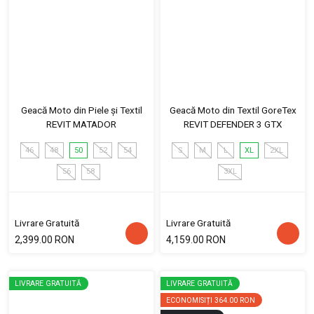
Geacă Moto din Piele și Textil
Geacă Moto din Textil GoreTex
REVIT MATADOR
REVIT DEFENDER 3 GTX
46
48
50
52
54
S
M
L
XL
2XL
56
58
3XL
Livrare Gratuită
Livrare Gratuită
2,399.00 RON
4,159.00 RON
LIVRARE GRATUITĂ
LIVRARE GRATUITĂ
ECONOMISIȚI
364.00 RON