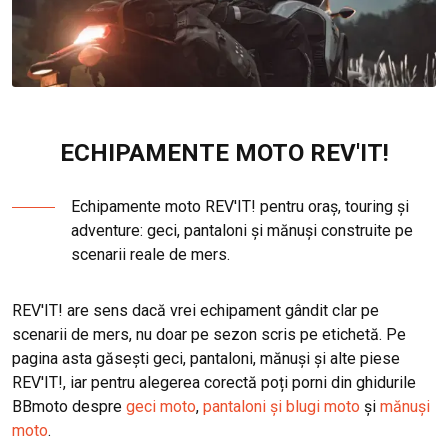
ECHIPAMENTE MOTO REV'IT!
Echipamente moto REV'IT! pentru oraș, touring și
adventure: geci, pantaloni și mănuși construite pe
scenarii reale de mers.
REV'IT! are sens dacă vrei echipament gândit clar pe
scenarii de mers, nu doar pe sezon scris pe etichetă. Pe
pagina asta găsești geci, pantaloni, mănuși și alte piese
REV'IT!, iar pentru alegerea corectă poți porni din ghidurile
BBmoto despre
geci moto
,
pantaloni și blugi moto
și
mănuși
moto
.