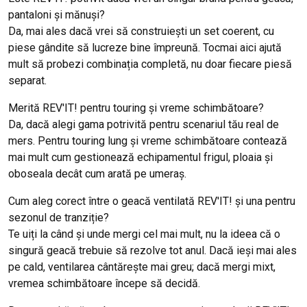
pantaloni și mănuși?
Da, mai ales dacă vrei să construiești un set coerent, cu
piese gândite să lucreze bine împreună. Tocmai aici ajută
mult să probezi combinația completă, nu doar fiecare piesă
separat.
Merită REV'IT! pentru touring și vreme schimbătoare?
Da, dacă alegi gama potrivită pentru scenariul tău real de
mers. Pentru touring lung și vreme schimbătoare contează
mai mult cum gestionează echipamentul frigul, ploaia și
oboseala decât cum arată pe umeraș.
Cum aleg corect între o geacă ventilată REV'IT! și una pentru
sezonul de tranziție?
Te uiți la când și unde mergi cel mai mult, nu la ideea că o
singură geacă trebuie să rezolve tot anul. Dacă ieși mai ales
pe cald, ventilarea cântărește mai greu; dacă mergi mixt,
vremea schimbătoare începe să decidă.