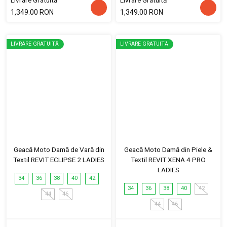
Livrare Gratuită
Livrare Gratuită
1,349.00 RON
1,349.00 RON
LIVRARE GRATUITĂ
LIVRARE GRATUITĂ
Geacă Moto Damă de Vară din
Geacă Moto Damă din Piele &
Textil REVIT ECLIPSE 2 LADIES
Textil REVIT XENA 4 PRO
LADIES
34
36
38
40
42
34
36
38
40
42
44
46
44
46