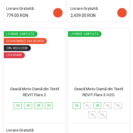
Livrare Gratuită
Livrare Gratuită
779.00 RON
2,439.00 RON
LIVRARE GRATUITĂ
LIVRARE GRATUITĂ
ECONOMISIȚI
364.00 RON
28
%
REDUCERE
LICHIDARE
Geacă Moto Damă din Textil
Geacă Moto Damă din Textil
REVIT Flare 2
REVIT Flare 3 H2O
34
36
38
40
34
36
38
40
42
44
46
Livrare Gratuită