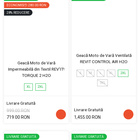
ECONOMISIȚI
280.00 RON
28
%
REDUCERE
Geacă Moto de Vară Ventilată
REVIT CONTROL AIR H2O
Geacă Moto de Vară
Impermeabilă din Textil REV'IT!
S
M
L
XL
2XL
TORQUE 2 H2O
3XL
XL
2XL
Livrare Gratuită
Livrare Gratuită
999.00 RON
719.00 RON
1,455.00 RON
LIVRARE GRATUITĂ
LIVRARE GRATUITĂ