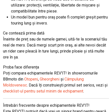
utilizare: protecții, ventilație, libertate de mișcare și
compatibilitate între piese.
Un model bun pentru oraș poate fi complet greșit pentru
touring lung și invers.
Ce contează prima dată
Înainte de preț sau de numele gamei, uită-te la scenariul tău
real de mers. Dacă mergi scurt prin oraș, ai alte nevoi decât
un rider care pleacă în ture lungi, prinde ploaie și stă multe
ore în șa.
Proba face diferența
Poți compara echipamentele REV'IT! în showroomurile
BBmoto din
Otopeni
,
Gheorgheni
și
Câmpulung
Moldovenesc
. Dacă îți construiești primul set serios, vezi și
checklist-ul pentru setul minim de echipament
.
Întrebări frecvente despre echipamentele REV'IT!
Este REV'IT! potrivit dacă vrei un singur brand pentru geacă,