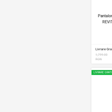
Pantalon
REVI
Livrare Grat
1,799.00
RON
LIVRARE GRAT