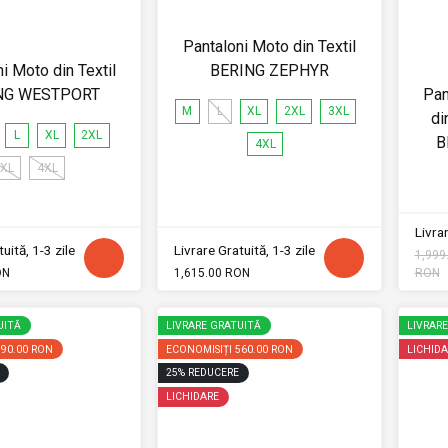
Pantaloni Moto din Textil
i Moto din Textil
BERING ZEPHYR
NG WESTPORT
Pan
M
L
XL
2XL
3XL
di
L
XL
2XL
B
4XL
XL
4XL
Livrar
uită, 1-3 zile
Livrare Gratuită, 1-3 zile
1,999
ON
1,615.00 RON
RON
UITĂ
LIVRARE GRATUITĂ
LIVRAR
390.00 RON
ECONOMISIȚI
560.00 RON
LICHIDA
25
%
REDUCERE
LICHIDARE