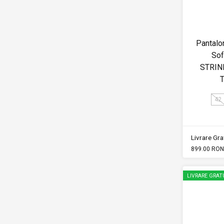
Pantalo
Sof
STRIN
T
42
Livrare Grat
899.00 RON
LIVRARE GRAT