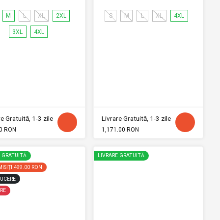
M
L
XL
2XL
S
M
L
XL
4XL
3XL
4XL
e Gratuită, 1-3 zile
Livrare Gratuită, 1-3 zile
0 RON
1,171.00 RON
E GRATUITĂ
LIVRARE GRATUITĂ
ISIȚI
499.00 RON
UCERE
RE