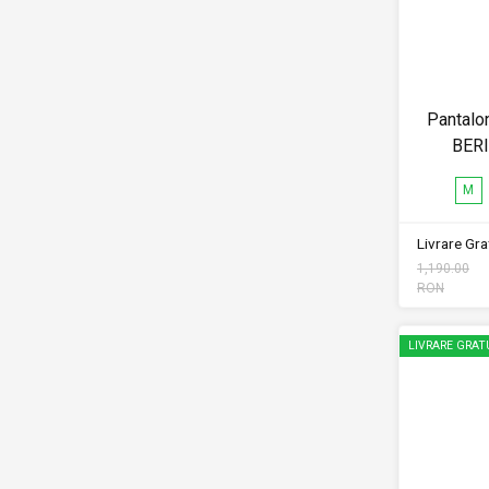
Pantalon
BER
M
Livrare Grat
1,190.00
RON
LIVRARE GRAT