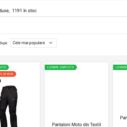
duse
,
1191
în stoc
după
:
UITĂ
LIVRARE GRATUITĂ
LIVRAR
59.00 RON
Pan
Pantaloni Moto din Textil