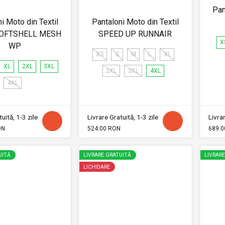
Pan
i Moto din Textil
Pantaloni Moto din Textil
SOFTSHELL MESH
SPEED UP RUNNAIR
X
WP
XS
S
M
L
XL
XL
2XL
3XL
2XL
3XL
4XL
4XL
uită, 1-3 zile
Livrare Gratuită, 1-3 zile
Livrar
ON
524.00 RON
689.0
UITĂ
LIVRARE GRATUITĂ
LIVRAR
LICHIDARE