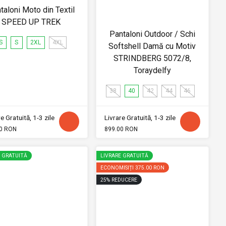
taloni Moto din Textil
SPEED UP TREK
Pantaloni Outdoor / Schi
S
S
2XL
4XL
Softshell Damă cu Motiv
STRINDBERG 5072/8,
Toraydelfy
38
40
42
44
46
e Gratuită, 1-3 zile
Livrare Gratuită, 1-3 zile
0 RON
899.00 RON
E GRATUITĂ
LIVRARE GRATUITĂ
ECONOMISIȚI
375.00 RON
25
%
REDUCERE