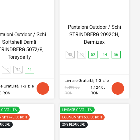
Pantaloni Outdoor / Schi
taloni Outdoor / Schi
STRINDBERG 2092CH,
Softshell Damă
Dermizax
TRINDBERG 5072/8,
48
50
52
54
56
Toraydelfy
42
44
46
Livrare Gratuită, 1-3 zile
e Gratuită, 1-3 zile
1,499.00
1,124.00
0 RON
RON
RON
E GRATUITĂ
LIVRARE GRATUITĂ
ISIȚI
475.00 RON
ECONOMISIȚI
600.00 RON
UCERE
25
%
REDUCERE