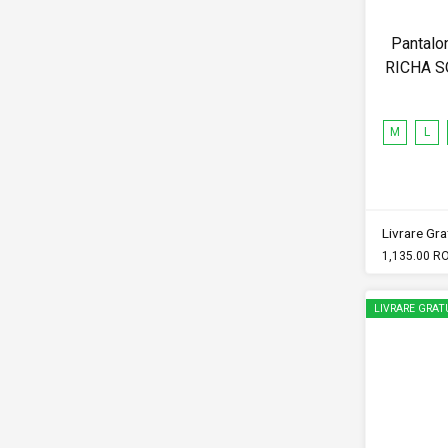
Pantalon
RICHA 
M
L
Livrare Grat
1,135.00 R
LIVRARE GRAT