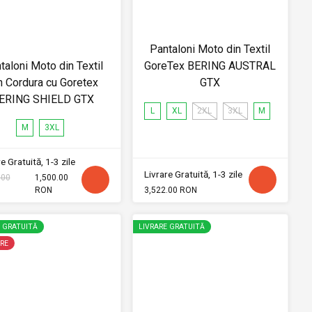
Pantaloni Moto din Textil
taloni Moto din Textil
GoreTex BERING AUSTRAL
n Cordura cu Goretex
GTX
ERING SHIELD GTX
L
XL
2XL
3XL
M
M
3XL
e Gratuită, 1-3 zile
Livrare Gratuită, 1-3 zile
.00
1,500.00
RON
3,522.00 RON
E GRATUITĂ
LIVRARE GRATUITĂ
RE