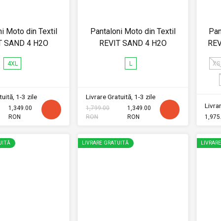
i Moto din Textil
Pantaloni Moto din Textil
Pan
T SAND 4 H2O
REVIT SAND 4 H2O
REV
4XL
L
XS
uită, 1-3 zile
Livrare Gratuită, 1-3 zile
Livrar
1,349.00
1,799.00
1,349.00
RON
RON
RON
1,975
UITĂ
LIVRARE GRATUITĂ
LIVRAR