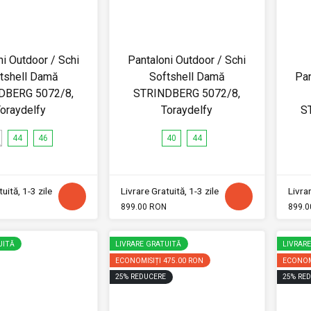
ni Outdoor / Schi
Pantaloni Outdoor / Schi
tshell Damă
Softshell Damă
Pan
DBERG 5072/8,
STRINDBERG 5072/8,
oraydelfy
Toraydelfy
S
44
46
40
44
uită, 1-3 zile
Livrare Gratuită, 1-3 zile
Livrar
899.00 RON
899.0
UITĂ
LIVRARE GRATUITĂ
LIVRAR
ECONOMISIȚI
475.00 RON
ECONOM
25
%
REDUCERE
25
%
RED