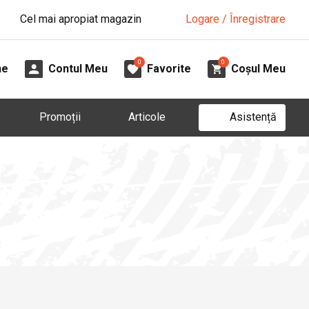
Cel mai apropiat magazin
Logare / Înregistrare
0
0
ne
Contul Meu
Favorite
Coșul Meu
Asistență
Promoții
Articole