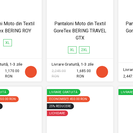
i Moto din Textil
Pantaloni Moto din Textil
Pan
ex BERING ROY
GoreTex BERING TRAVEL
Go
GTX
XL
XL
2XL
uită, 1-3 zile
Livrare Gratuită, 1-3 zile
Livrar
1,170.00
2,245.00
1,685.00
RON
RON
RON
2,447
UITĂ
LIVRARE GRATUITĂ
LIVRAR
450.00 RON
ECONOMISIȚI
450.00 RON
25
%
REDUCERE
LICHIDARE