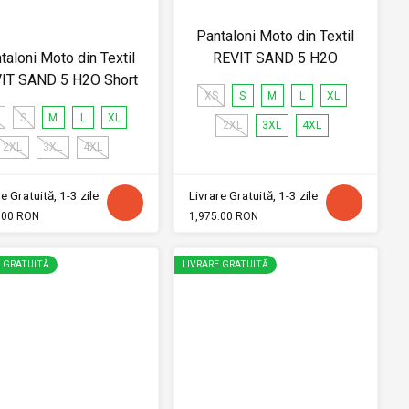
Pantaloni Moto din Textil
taloni Moto din Textil
REVIT SAND 5 H2O
IT SAND 5 H2O Short
XS
S
M
L
XL
S
M
L
XL
2XL
3XL
4XL
2XL
3XL
4XL
e Gratuită, 1-3 zile
Livrare Gratuită, 1-3 zile
.00 RON
1,975.00 RON
E GRATUITĂ
LIVRARE GRATUITĂ