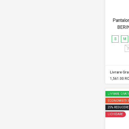
Pantalon
BERI
S
M
3
Livrare Grat
1,561.00 R
LIVRARE GRAT
ECONOMISIȚI
25
%
REDUCERE
LICHIDARE