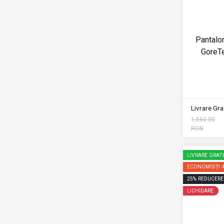
Pantalon
GoreT
Livrare Grat
1,560.00
RON
LIVRARE GRAT
ECONOMISIȚI
25
%
REDUCERE
LICHIDARE