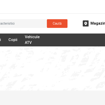
Magazi
Caută
Vehicule
i
Copii
ATV