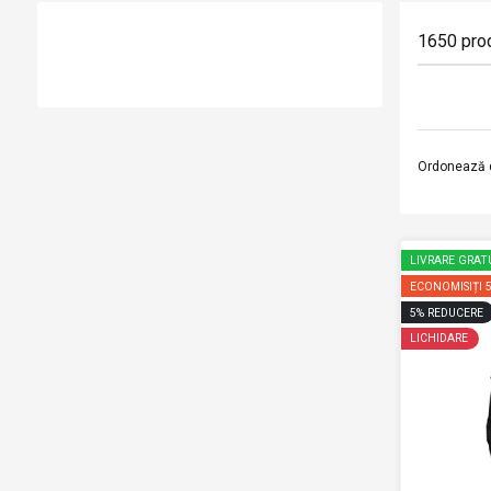
1650
pro
Ordonează 
LIVRARE GRAT
ECONOMISIȚI
5
%
REDUCERE
LICHIDARE