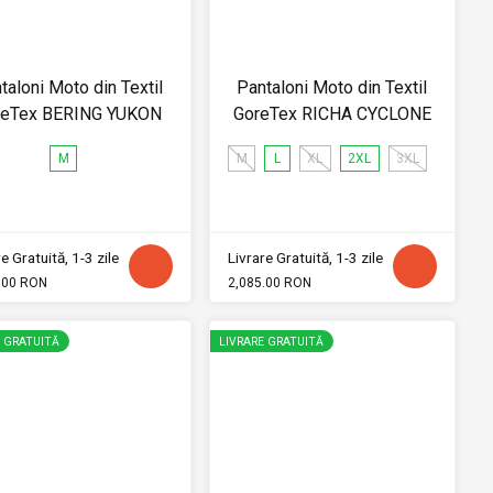
taloni Moto din Textil
Pantaloni Moto din Textil
reTex BERING YUKON
GoreTex RICHA CYCLONE
M
M
L
XL
2XL
3XL
e Gratuită, 1-3 zile
Livrare Gratuită, 1-3 zile
.00 RON
2,085.00 RON
E GRATUITĂ
LIVRARE GRATUITĂ