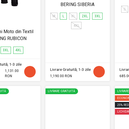
BERING SIBERIA
S
M
L
XL
2XL
3XL
4XL
i Moto din Textil
ING RUBICON
3XL
4XL
uită, 1-3 zile
Livrare Gratuită, 1-3 zile
Livrar
1,131.00
RON
1,190.00 RON
685.0
UITĂ
LIVRARE GRATUITĂ
LIVRAR
ECONOM
25
%
RED
LICHIDA