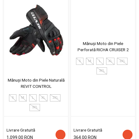
Mănuși Moto din Piele
Perforată RICHA CRUISER 2
S
M
L
XL
2XL
3XL
Mănuși Moto din Piele Naturală
REVIT CONTROL
S
M
L
XL
2XL
3XL
Livrare Gratuită
Livrare Gratuită
1,099.00 RON
364.00 RON