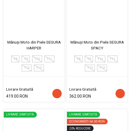
Mănuși Moto din Piele SEGURA
Mănuși Moto din Piele SEGURA
HARPER
SPACY
T8
T9
T10
T11
T8
T9
T10
T11
T12
T13
T12
T13
Livrare Gratuită
Livrare Gratuită
419.00 RON
362.00 RON
LIVRARE GRATUITĂ
LIVRARE GRATUITĂ
ECONOMISIȚI
66.00 RON
20
%
REDUCERE