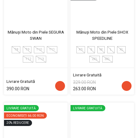
Mănuși Moto din Piele SEGURA
Mănuși Moto din Piele SHOX
SWAN
SPEEDLINE
T8
T9
T10
T11
XS
S
M
L
XL
T12
T13
2XL
3XL
Livrare Gratuită
Livrare Gratuită
329.00 RON
390.00 RON
263.00 RON
LIVRARE GRATUITĂ
LIVRARE GRATUITĂ
ECONOMISIȚI
66.00 RON
20
%
REDUCERE