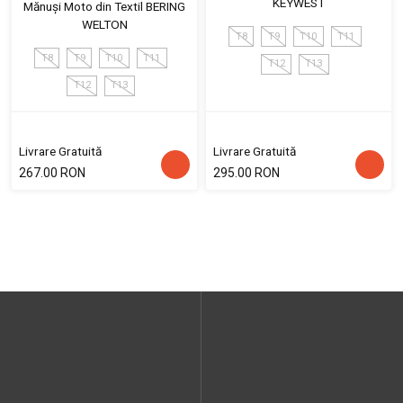
KEYWEST
Mănuși Moto din Textil BERING
WELTON
T8
T9
T10
T11
T8
T9
T10
T11
T12
T13
T12
T13
Livrare Gratuită
Livrare Gratuită
267.00 RON
295.00 RON