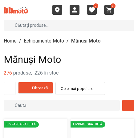
0
0
Home
/
Echipamente Moto
/
Mănuși Moto
Mănuși Moto
276
produse
,
226
în stoc
Filtrează
Cele mai populare
LIVRARE GRATUITĂ
LIVRARE GRATUITĂ