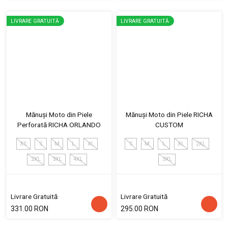
LIVRARE GRATUITĂ
LIVRARE GRATUITĂ
Mănuși Moto din Piele
Mănuși Moto din Piele RICHA
Perforată RICHA ORLANDO
CUSTOM
XS
S
M
L
XL
S
M
L
XL
2XL
2XL
3XL
4XL
3XL
Livrare Gratuită
Livrare Gratuită
331.00 RON
295.00 RON