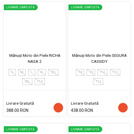
LIVRARE GRATUITĂ
LIVRARE GRATUITĂ
Mănuși Moto din Piele RICHA
Mănuși Moto din Piele SEGURA
NASA 2
CASSIDY
S
M
L
XL
2XL
T8
T9
T10
T11
3XL
T13
T12
Livrare Gratuită
Livrare Gratuită
388.00 RON
438.00 RON
LIVRARE GRATUITĂ
LIVRARE GRATUITĂ