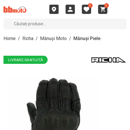
0
0
Home
/
Richa
/
Mănuși Moto
/
Mănuși Piele
LIVRARE GRATUITĂ