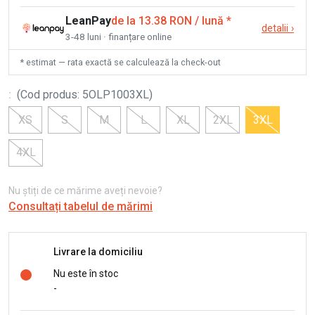
LeanPay
de la 13.38 RON / lună
*
detalii
›
3-48 luni · finanțare online
* estimat — rata exactă se calculează la check-out
:
(
Cod produs
:
5OLP1003XL
)
XS
S
M
L
XL
2XL
3XL
4XL
Nu știți de ce mărime aveți nevoie?
Consultați tabelul de mărimi
Livrare la domiciliu
Nu este în stoc
-