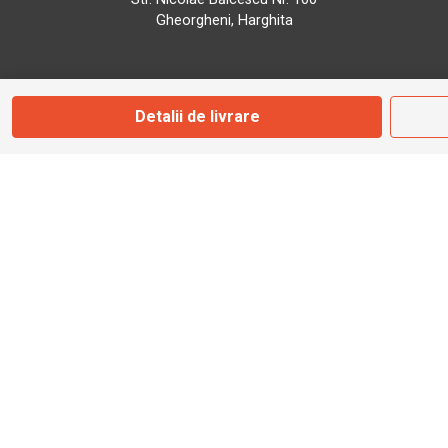
Gheorgheni, Harghita
Marți - Sâmbătă: 09:00 - 17:00
Detalii de livrare
0745 153 295
info@bbmoto.ro
Magazin
Otopeni
Str. Ferme D Nr. 2
Otopeni, Ilfov