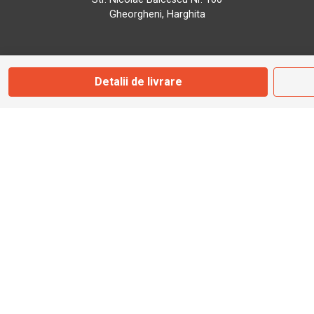
Gheorgheni, Harghita
Marți - Sâmbătă: 09:00 - 17:00
Detalii de livrare
0745 153 295
info@bbmoto.ro
Magazin
Otopeni
Str. Ferme D Nr. 2
Otopeni, Ilfov