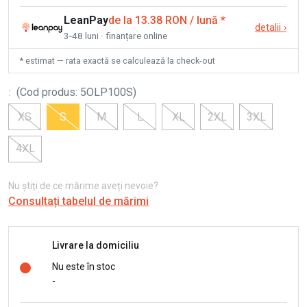
LeanPay
de la 13.38 RON / lună
*
detalii
›
3-48 luni · finanțare online
* estimat — rata exactă se calculează la check-out
:
(
Cod produs
:
5OLP100S
)
XS
S
M
L
XL
2XL
3XL
4XL
Nu știți de ce mărime aveți nevoie?
Consultați tabelul de mărimi
Livrare la domiciliu
Nu este în stoc
-