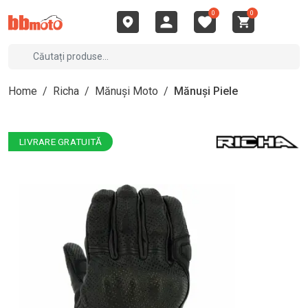
0
0
Home
/
Richa
/
Mănuși Moto
/
Mănuși Piele
LIVRARE GRATUITĂ