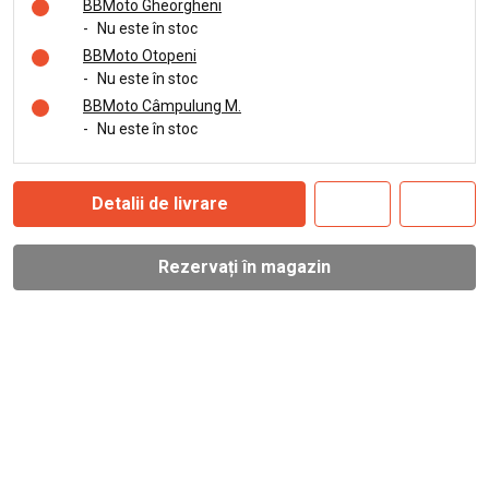
BBMoto Gheorgheni
-
Nu este în stoc
BBMoto Otopeni
-
Nu este în stoc
BBMoto Câmpulung M.
-
Nu este în stoc
Detalii de livrare
Rezervați în magazin