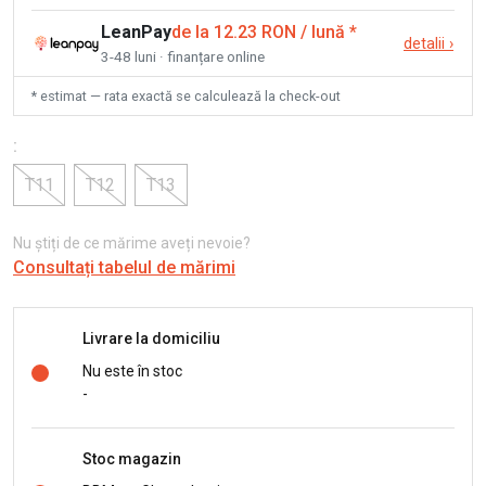
LeanPay
de la 12.23 RON / lună
*
detalii
›
3-48 luni · finanțare online
* estimat — rata exactă se calculează la check-out
:
T11
T12
T13
Nu știți de ce mărime aveți nevoie?
Consultați tabelul de mărimi
Livrare la domiciliu
Nu este în stoc
-
Stoc magazin