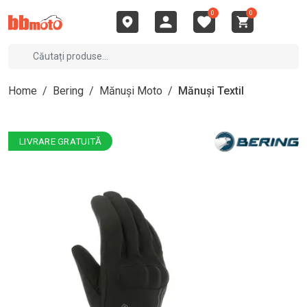
0
0
Home
/
Bering
/
Mănuși Moto
/
Mănuși Textil
LIVRARE GRATUITĂ