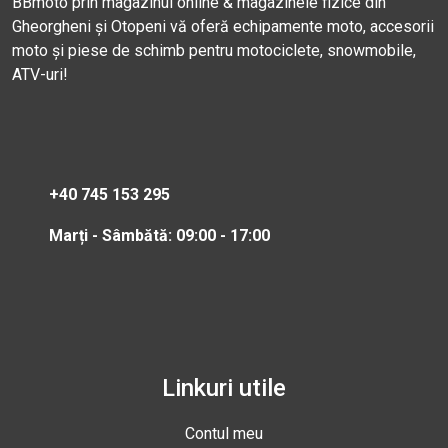
BBmoto prin magazinul online & magazinele fizice din
Gheorgheni și Otopeni vă oferă echipamente moto, accesorii
moto și piese de schimb pentru motociclete, snowmobile,
ATV-uri!
+40 745 153 295
Marți - Sâmbătă: 09:00 - 17:00
Linkuri utile
Contul meu