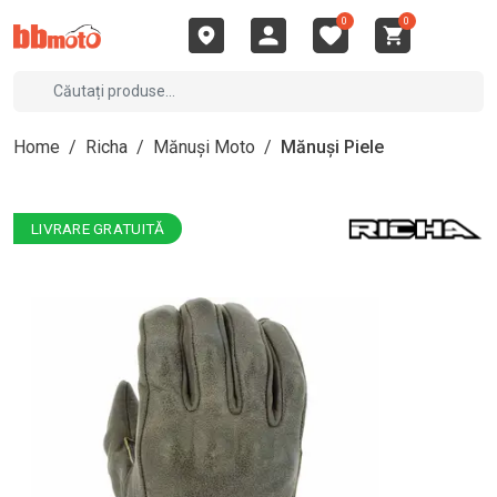
0
0
Home
/
Richa
/
Mănuși Moto
/
Mănuși Piele
LIVRARE GRATUITĂ