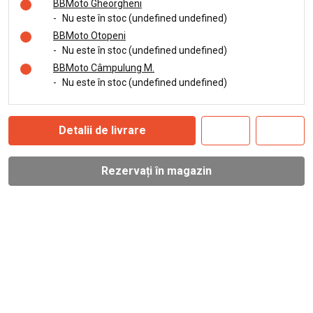
BBMoto Gheorgheni
-
Nu este în stoc (undefined undefined)
BBMoto Otopeni
-
Nu este în stoc (undefined undefined)
BBMoto Câmpulung M.
-
Nu este în stoc (undefined undefined)
Detalii de livrare
Rezervați în magazin