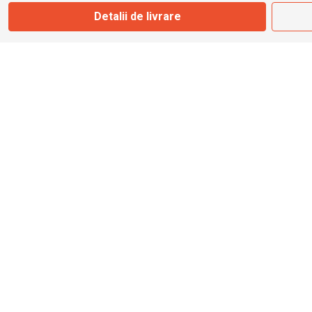
Detalii de livrare
info@bbmoto.ro
Magazin
Otopeni
Str. Ferme D Nr. 2
Otopeni, Ilfov
Marți - Sâmbătă: 10:00 - 18:00
0755 141 155