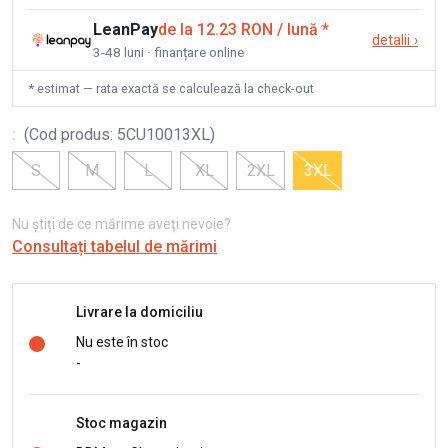
LeanPay
de la 12.23 RON / lună
*
detalii
›
3-48 luni · finanțare online
* estimat — rata exactă se calculează la check-out
:
(
Cod produs
:
5CU10013XL
)
S
M
L
XL
2XL
3XL
Nu știți de ce mărime aveți nevoie?
Consultați tabelul de mărimi
Livrare la domiciliu
Nu este în stoc
-
Stoc magazin