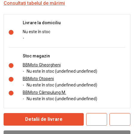
Consultați tabelul de mărimi
Livrare la domiciliu
Nu este în stoc
-
Stoc magazin
BBMoto Gheorgheni
-
Nu este în stoc (undefined undefined)
BBMoto Otopeni
-
Nu este în stoc (undefined undefined)
BBMoto Câmpulung M.
-
Nu este în stoc (undefined undefined)
Detalii de livrare