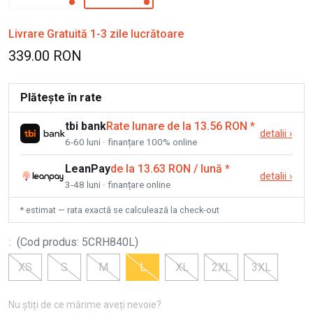
Livrare Gratuită 1-3 zile lucrătoare
339.00 RON
Plătește în rate
tbi bank
Rate lunare de la 13.56 RON
*
detalii
›
6-60 luni · finanțare 100% online
LeanPay
de la 13.63 RON / lună
*
detalii
›
3-48 luni · finanțare online
* estimat — rata exactă se calculează la check-out
:
(
Cod produs
:
5CRH840L
)
XS
S
M
L
XL
2XL
3XL
Nu știți de ce mărime aveți nevoie?