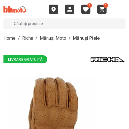
0
0
Home
/
Richa
/
Mănuși Moto
/
Mănuși Piele
LIVRARE GRATUITĂ