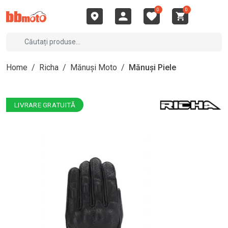
0
0
Home
/
Richa
/
Mănuși Moto
/
Mănuși Piele
LIVRARE GRATUITĂ