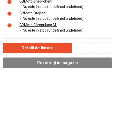
BBMoto Gheorgheni
-
Nu este în stoc (undefined undefined)
BBMoto Otopeni
-
Nu este în stoc (undefined undefined)
BBMoto Câmpulung M.
-
Nu este în stoc (undefined undefined)
Detalii de livrare
Rezervați în magazin