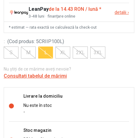
LeanPay
de la 14.43 RON / lună
*
detalii
›
3-48 luni · finanțare online
* estimat — rata exactă se calculează la check-out
:
(
Cod produs
:
5CRIIP100L
)
S
M
L
XL
2XL
3XL
Nu știți de ce mărime aveți nevoie?
Consultați tabelul de mărimi
Livrare la domiciliu
Nu este în stoc
-
Stoc magazin