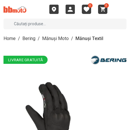
0
0
Home
/
Bering
/
Mănuși Moto
/
Mănuși Textil
LIVRARE GRATUITĂ