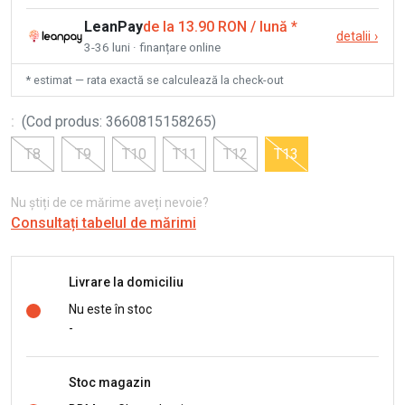
LeanPay
de la 13.90 RON / lună
*
detalii
›
3-36 luni · finanțare online
* estimat — rata exactă se calculează la check-out
:
(
Cod produs
:
3660815158265
)
T8
T9
T10
T11
T12
T13
Nu știți de ce mărime aveți nevoie?
Consultați tabelul de mărimi
Livrare la domiciliu
Nu este în stoc
-
Stoc magazin