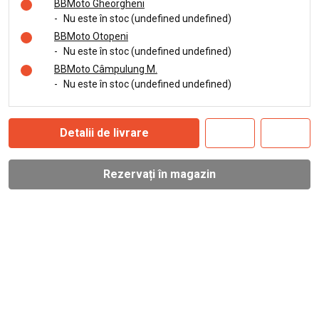
BBMoto Gheorgheni
-
Nu este în stoc (undefined undefined)
BBMoto Otopeni
-
Nu este în stoc (undefined undefined)
BBMoto Câmpulung M.
-
Nu este în stoc (undefined undefined)
Detalii de livrare
Rezervați în magazin