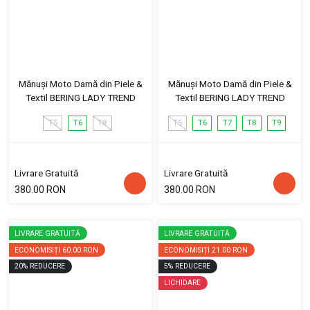
Mănuși Moto Damă din Piele &
Mănuși Moto Damă din Piele &
Textil BERING LADY TREND
Textil BERING LADY TREND
T5
T6
T8
T5
T6
T7
T8
T9
Livrare Gratuită
Livrare Gratuită
380.00 RON
380.00 RON
LIVRARE GRATUITĂ
LIVRARE GRATUITĂ
ECONOMISIȚI
60.00 RON
ECONOMISIȚI
21.00 RON
20
%
REDUCERE
5
%
REDUCERE
LICHIDARE