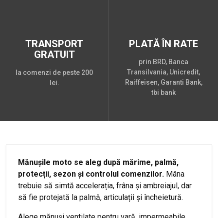
TRANSPORT
PLATĂ ÎN RATE
GRATUIT
prin BRD, Banca
Transilvania, Unicredit,
la comenzi de peste 200
Raiffeisen, Garanti Bank,
lei.
tbi bank
Mănușile moto se aleg după mărime, palmă,
protecții, sezon și controlul comenzilor.
Mâna
trebuie să simtă accelerația, frâna și ambreiajul, dar
să fie protejată la palmă, articulații și încheietură.
Alege mănuși ventilate pentru vară, impermeabile