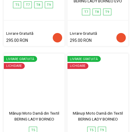
BERING LADY BORNEO EVO
T5
T7
T8
T9
T7
T8
T9
Livrare Gratuită
Livrare Gratuită
295.00 RON
295.00 RON
LIVRARE GRATUITĂ
LIVRARE GRATUITĂ
LICHIDARE
LICHIDARE
Mănuși Moto Damă din Textil
Mănuși Moto Damă din Textil
BERING LADY BORNEO
BERING LADY BORNEO
T5
T5
T9