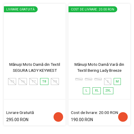
LIVRARE GRATUITĂ
COST DE LIVRARE: 20.00 RON
Mănuși Moto Damă din Textil
Mănuși Moto Damă Vară din
SEGURA LADY KEYWEST
Textil Bering Lady Breeze
T5
T6
T7
T8
T9
S
M
L
XL
2XL
Livrare Gratuită
Cost de livrare: 20.00 RON
295.00 RON
190.00 RON