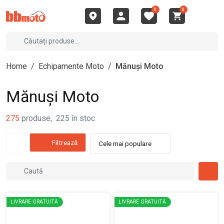
0
0
Home
/
Echipamente Moto
/
Mănuși Moto
Mănuși Moto
275
produse
,
225
în stoc
Filtrează
Cele mai populare
LIVRARE GRATUITĂ
LIVRARE GRATUITĂ