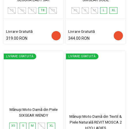
T5
T6
T7
T8
T9
XS
S
M
L
XL
Livrare Gratuită
Livrare Gratuită
319.00 RON
344.00 RON
LIVRARE GRATUITĂ
LIVRARE GRATUITĂ
Mănuși Moto Damă din Piele
SIXGEAR WENDY
Mănuși Moto Damă din Textil &
Piele Naturală REVIT MOSCA 2
XS
S
M
L
XL
H2O LADIES