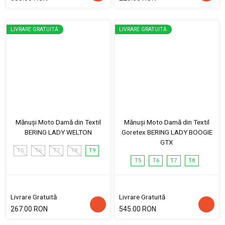
LIVRARE GRATUITĂ
LIVRARE GRATUITĂ
Mănuși Moto Damă din Textil
Mănuși Moto Damă din Textil
BERING LADY WELTON
Goretex BERING LADY BOOGIE
GTX
T5
T6
T7
T8
T9
T5
T6
T7
T8
Livrare Gratuită
Livrare Gratuită
267.00 RON
545.00 RON