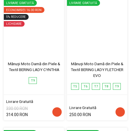
LIVRARE GRATUITĂ
LIVRARE GRATUITĂ
ECONOMISIȚI
16.00 RON
5
%
REDUCERE
LICHIDARE
Mănuși Moto Damă din Piele &
Mănuși Moto Damă din Piele &
Textil BERING LADY CYNTHIA
Textil BERING LADY FLETCHER
EVO
T9
T5
T6
T7
T8
T9
Livrare Gratuită
Livrare Gratuită
330.00 RON
314.00 RON
250.00 RON