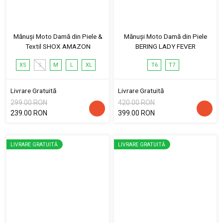
Mănuși Moto Damă din Piele &
Mănuși Moto Damă din Piele
Textil SHOX AMAZON
BERING LADY FEVER
XS
S
M
L
XL
T6
T7
Livrare Gratuită
Livrare Gratuită
299.00 RON
420.00 RON
239.00 RON
399.00 RON
LIVRARE GRATUITĂ
LIVRARE GRATUITĂ