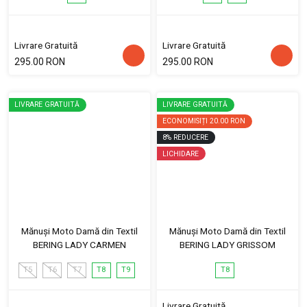
Livrare Gratuită
Livrare Gratuită
295.00 RON
295.00 RON
LIVRARE GRATUITĂ
LIVRARE GRATUITĂ
ECONOMISIȚI
20.00 RON
8
%
REDUCERE
LICHIDARE
Mănuși Moto Damă din Textil
Mănuși Moto Damă din Textil
BERING LADY CARMEN
BERING LADY GRISSOM
T5
T6
T7
T8
T9
T8
Livrare Gratuită