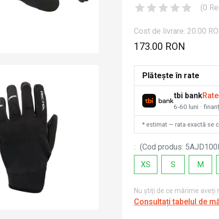
(
0
Re
Cost de livrare: 20.00 R
173.00 RON
Plătește în rate
tbi bank
Rate
6-60 luni · fina
* estimat — rata exactă se 
:
(
Cod produs
:
5AJD100
XS
S
M
Nu știți de ce mărime aveți
Consultați tabelul de m