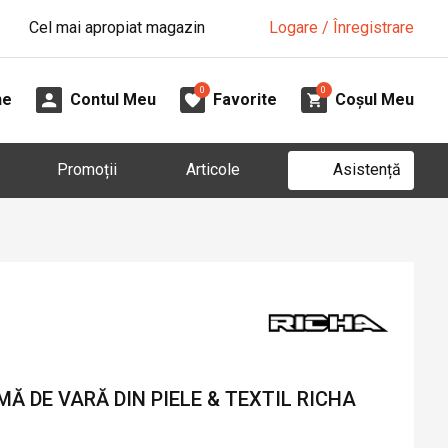
Cel mai apropiat magazin
Logare / Înregistrare
0
0
ne
Contul Meu
Favorite
Coșul Meu
Asistență
Promoții
Articole
 DE VARĂ DIN PIELE & TEXTIL RICHA