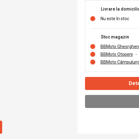
Livrare la domicili
Nu este în stoc
Stoc magazin
BBMoto Gheorghen
BBMoto Otopeni
-
BBMoto Câmpulung
Deta