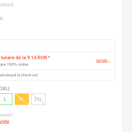
cenzii
)
ON
 lunare de la 9.14 RON
*
detalii
›
nțare 100% online
calculează la check-out
DXL
)
L
XL
2XL
 nevoie?
ărimi