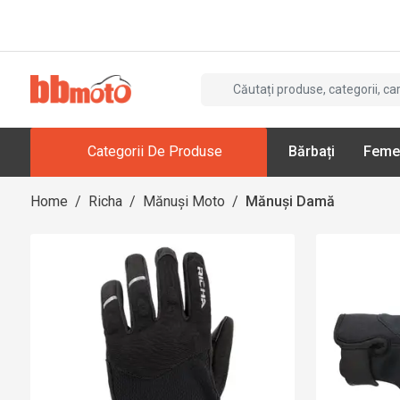
Categorii De Produse
Bărbați
Feme
Home
/
Richa
/
Mănuși Moto
/
Mănuși Damă