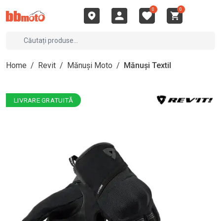
0
0
Home
/
Revit
/
Mănuși Moto
/
Mănuși Textil
LIVRARE GRATUITĂ