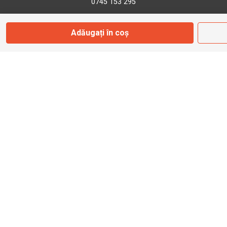
0745 153 295
Adăugați în coș
info@bbmoto.ro
Magazin
Otopeni
Str. Ferme D Nr. 2
Otopeni, Ilfov
Marți - Sâmbătă: 10:00 - 18:00
0755 141 155