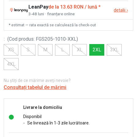
LeanPay
de la 13.63 RON / lună
*
detalii
›
3-48 luni · finanțare online
* estimat — rata exactă se calculează la check-out
:
(
Cod produs
:
FGS205-1010-XXL
)
XS
S
M
L
XL
2XL
3XL
4XL
Nu știți de ce mărime aveți nevoie?
Consultați tabelul de mărimi
Livrare la domiciliu
Disponibil
-
Se livrează în 1-3 zile lucrătoare.