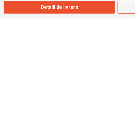
Detalii de livrare
info@bbmoto.ro
Magazin
Otopeni
Str. Ferme D Nr. 2
Otopeni, Ilfov
Marți - Sâmbătă: 10:00 - 18:00
0755 141 155