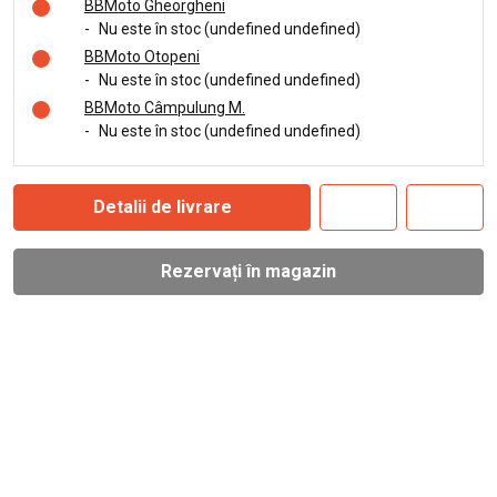
BBMoto Gheorgheni
-
Nu este în stoc (undefined undefined)
BBMoto Otopeni
-
Nu este în stoc (undefined undefined)
BBMoto Câmpulung M.
-
Nu este în stoc (undefined undefined)
Detalii de livrare
Rezervați în magazin