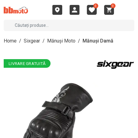
0
0
Home
/
Sixgear
/
Mănuși Moto
/
Mănuși Damă
LIVRARE GRATUITĂ