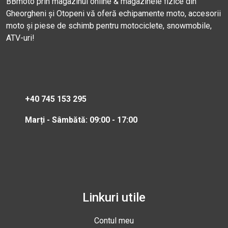
BBmoto prin magazinul online & magazinele fizice din
Gheorgheni și Otopeni vă oferă echipamente moto, accesorii
moto și piese de schimb pentru motociclete, snowmobile,
ATV-uri!
+40 745 153 295
Marți - Sâmbătă: 09:00 - 17:00
Linkuri utile
Contul meu