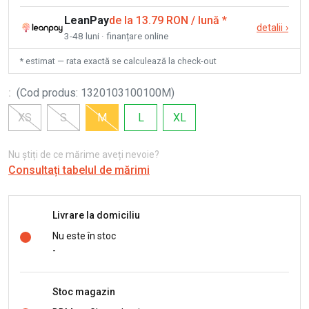
LeanPay
de la 13.79 RON / lună
*
detalii
›
3-48 luni · finanțare online
* estimat — rata exactă se calculează la check-out
:
(
Cod produs
:
1320103100100M
)
XS
S
M
L
XL
Nu știți de ce mărime aveți nevoie?
Consultați tabelul de mărimi
Livrare la domiciliu
Nu este în stoc
-
Stoc magazin