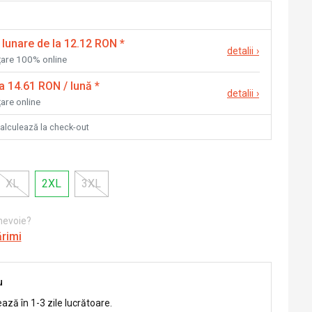
 lunare de la 12.12 RON
*
detalii
›
nțare 100% online
la 14.61 RON / lună
*
detalii
›
țare online
calculează la check-out
XL
2XL
3XL
 nevoie?
ărimi
u
ează în 1-3 zile lucrătoare.