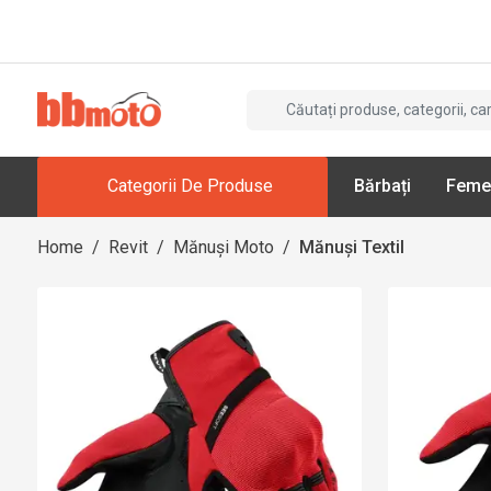
Categorii De Produse
Bărbați
Feme
Home
/
Revit
/
Mănuși Moto
/
Mănuși Textil