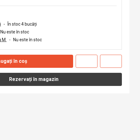
i
-
În stoc 4 bucăți
Nu este în stoc
 M.
-
Nu este în stoc
ugați în coș
Rezervați în magazin