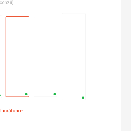
cenzii
)
 lucrătoare