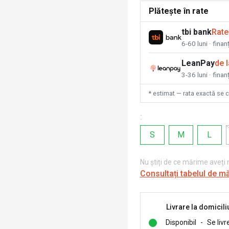
Plătește în rate
tbi bank
Rate
6-60 luni · fina
LeanPay
de 
3-36 luni · finan
* estimat — rata exactă se 
:
S
M
L
Nu știți de ce mărime aveți
Consultați tabelul de m
Livrare la domicili
Disponibil
-
Se livr