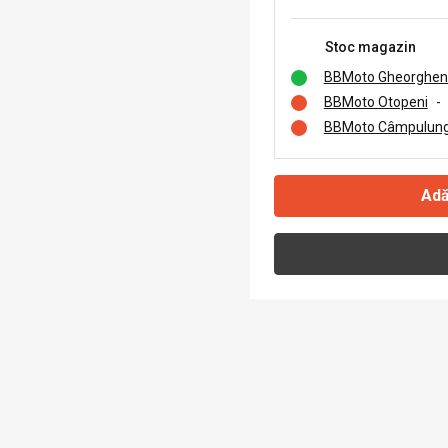
Stoc magazin
BBMoto Gheorghen
BBMoto Otopeni
-
BBMoto Câmpulung
Adă