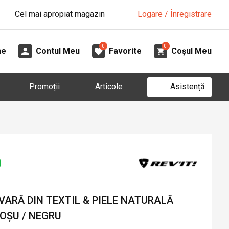
Cel mai apropiat magazin
Logare / Înregistrare
0
0
ne
Contul Meu
Favorite
Coșul Meu
Asistență
Promoții
Articole
VARĂ DIN TEXTIL & PIELE NATURALĂ
ROȘU / NEGRU