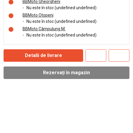
BBMoto Gheorgheni
-
Nu este în stoc (undefined undefined)
BBMoto Otopeni
-
Nu este în stoc (undefined undefined)
BBMoto Câmpulung M.
-
Nu este în stoc (undefined undefined)
Detalii de livrare
Rezervați în magazin