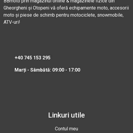
BBmoto prin magazinul online & magazinele fizice din
Gheorgheni și Otopeni vă oferă echipamente moto, accesorii
moto și piese de schimb pentru motociclete, snowmobile,
ATV-uri!
+40 745 153 295
Marți - Sâmbătă: 09:00 - 17:00
Linkuri utile
Contul meu