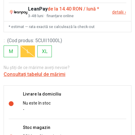
LeanPay
de la 14.40 RON / lună
*
detalii
›
3-48 luni · finanțare online
* estimat — rata exactă se calculează la check-out
:
(
Cod produs
:
5CUII1000L
)
M
L
XL
Nu știți de ce mărime aveți nevoie?
Consultați tabelul de mărimi
Livrare la domiciliu
Nu este în stoc
-
Stoc magazin