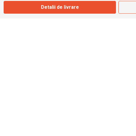
Detalii de livrare
info@bbmoto.ro
Magazin
Otopeni
Str. Ferme D Nr. 2
Otopeni, Ilfov
Marți - Sâmbătă: 10:00 - 18:00
0755 141 155