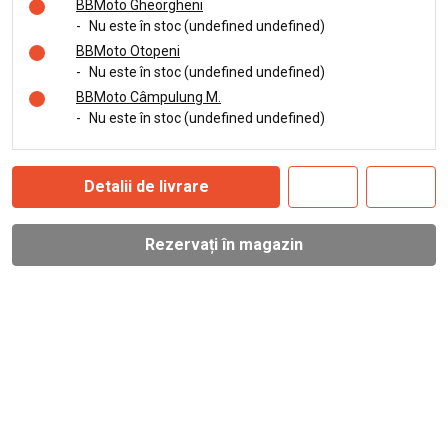
BBMoto Gheorgheni
-
Nu este în stoc (undefined undefined)
BBMoto Otopeni
-
Nu este în stoc (undefined undefined)
BBMoto Câmpulung M.
-
Nu este în stoc (undefined undefined)
Detalii de livrare
Rezervați în magazin