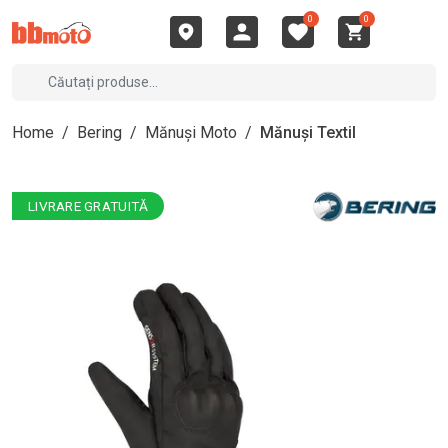
0
0
Home
/
Bering
/
Mănuși Moto
/
Mănuși Textil
LIVRARE GRATUITĂ