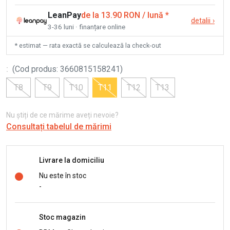
LeanPay
de la 13.90 RON / lună
*
detalii
›
3-36 luni · finanțare online
* estimat — rata exactă se calculează la check-out
:
(
Cod produs
:
3660815158241
)
T8
T9
T10
T11
T12
T13
Nu știți de ce mărime aveți nevoie?
Consultați tabelul de mărimi
Livrare la domiciliu
Nu este în stoc
-
Stoc magazin