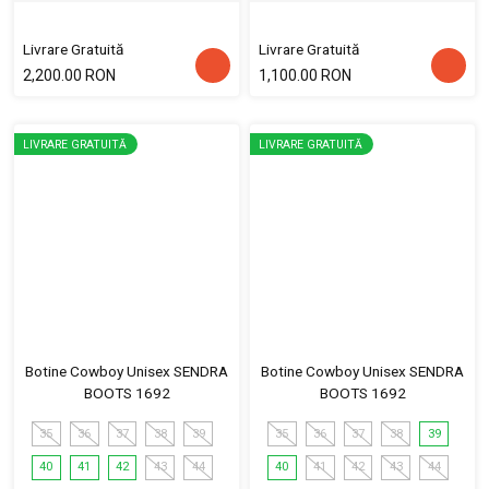
Livrare Gratuită
Livrare Gratuită
2,200.00 RON
1,100.00 RON
LIVRARE GRATUITĂ
LIVRARE GRATUITĂ
Botine Cowboy Unisex SENDRA
Botine Cowboy Unisex SENDRA
BOOTS 1692
BOOTS 1692
35
36
37
38
39
35
36
37
38
39
40
41
42
43
44
40
41
42
43
44