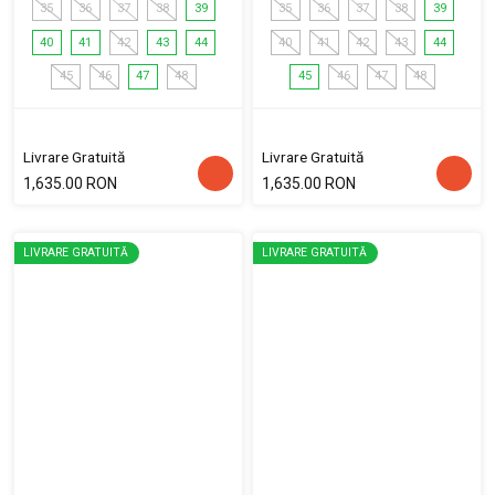
35
36
37
38
39
35
36
37
38
39
40
41
42
43
44
40
41
42
43
44
45
46
47
48
45
46
47
48
Livrare Gratuită
Livrare Gratuită
1,635.00 RON
1,635.00 RON
LIVRARE GRATUITĂ
LIVRARE GRATUITĂ