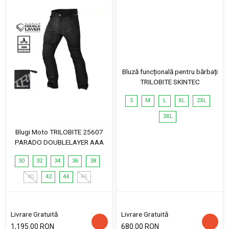
Bluză funcțională pentru bărbați
TRILOBITE SKINTEC
S
M
L
XL
2XL
3XL
Blugi Moto TRILOBITE 25607
PARADO DOUBLELAYER AAA
30
32
34
36
38
40
42
44
46
Livrare Gratuită
Livrare Gratuită
1,195.00 RON
680.00 RON