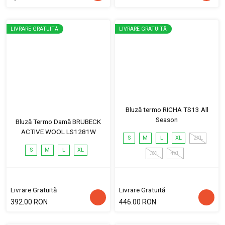
LIVRARE GRATUITĂ
LIVRARE GRATUITĂ
Bluză termo RICHA TS13 All
Season
Bluză Termo Damă BRUBECK
ACTIVE WOOL LS1281W
S
M
L
XL
2XL
S
M
L
XL
3XL
4XL
Livrare Gratuită
Livrare Gratuită
392.00 RON
446.00 RON