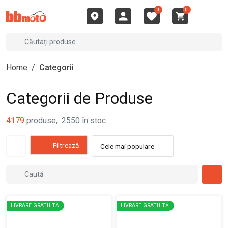
0
0
Home
/
Categorii
Categorii de Produse
4179
produse
,
2550
în stoc
Filtrează
Cele mai populare
LIVRARE GRATUITĂ
LIVRARE GRATUITĂ