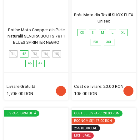
Brâu Moto din Textil SHOX FLEX
Unisex
Botine Moto Chopper din Piele
XS
S
M
L
XL
Naturală SENDRA BOOTS 7811
BLUES SPRINTER NEGRO
2XL
3XL
41
42
43
44
45
46
47
Livrare Gratuită
Cost de livrare: 20.00 RON
1,705.00 RON
105.00 RON
LIVRARE GRATUITĂ
COST DE LIVRARE: 20.00 RON
ECONOMISIȚI
17.00 RON
25
%
REDUCERE
LICHIDARE