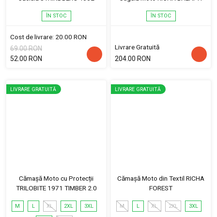
ÎN STOC
ÎN STOC
Cost de livrare: 20.00 RON
Livrare Gratuită
69.00 RON
52.00 RON
204.00 RON
LIVRARE GRATUITĂ
LIVRARE GRATUITĂ
Cămașă Moto cu Protecții
Cămașă Moto din Textil RICHA
TRILOBITE 1971 TIMBER 2.0
FOREST
M
L
XL
2XL
3XL
M
L
XL
2XL
3XL