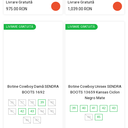
Livrare Gratuită
Livrare Gratuită
975.00 RON
1,039.00 RON
LIVRARE GRATUITĂ
LIVRARE GRATUITĂ
Botine Cowboy Damă SENDRA
Botine Cowboy Unisex SENDRA
BOOTS 1692
BOOTS 13659 Kansas Ciclon
Negro Mate
36
37
38
39
40
39
40
41
42
43
41
42
43
44
45
44
45
46
47