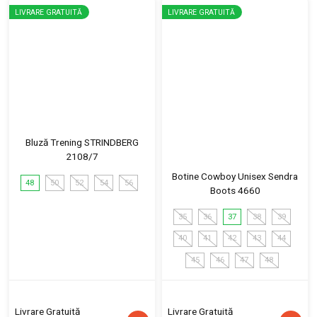
LIVRARE GRATUITĂ
LIVRARE GRATUITĂ
Bluză Trening STRINDBERG
2108/7
Botine Cowboy Unisex Sendra
48
50
52
54
56
Boots 4660
35
36
37
38
39
40
41
42
43
44
45
46
47
48
Livrare Gratuită
Livrare Gratuită