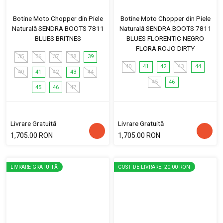
Botine Moto Chopper din Piele
Botine Moto Chopper din Piele
Naturală SENDRA BOOTS 7811
Naturală SENDRA BOOTS 7811
BLUES BRITNES
BLUES FLORENTIC NEGRO
FLORA ROJO DIRTY
35
36
37
38
39
40
41
42
43
44
40
41
42
43
44
45
46
45
46
47
Livrare Gratuită
Livrare Gratuită
1,705.00 RON
1,705.00 RON
LIVRARE GRATUITĂ
COST DE LIVRARE: 20.00 RON