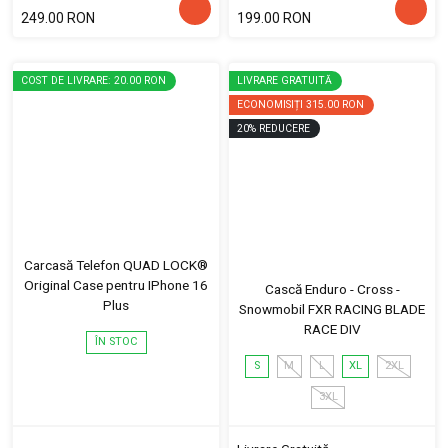
249.00 RON
199.00 RON
COST DE LIVRARE: 20.00 RON
LIVRARE GRATUITĂ
ECONOMISIȚI
315.00 RON
20
%
REDUCERE
Carcasă Telefon QUAD LOCK®
Original Case pentru IPhone 16
Cască Enduro - Cross -
Plus
Snowmobil FXR RACING BLADE
RACE DIV
ÎN STOC
S
M
L
XL
2XL
3XL