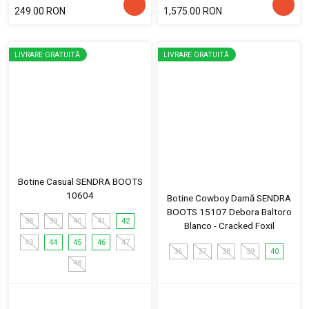
249.00 RON
1,575.00 RON
LIVRARE GRATUITĂ
LIVRARE GRATUITĂ
Botine Casual SENDRA BOOTS
10604
Botine Cowboy Damă SENDRA
BOOTS 15107 Debora Baltoro
38
39
40
41
42
Blanco - Cracked Foxil
43
44
45
46
47
36
37
38
39
40
48