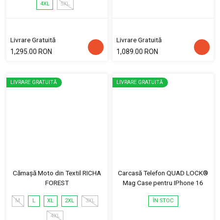
4XL
5XL
Livrare Gratuită
Livrare Gratuită
1,295.00 RON
1,089.00 RON
LIVRARE GRATUITĂ
LIVRARE GRATUITĂ
Cămașă Moto din Textil RICHA
Carcasă Telefon QUAD LOCK®
FOREST
Mag Case pentru IPhone 16
M
L
XL
2XL
3XL
ÎN STOC
4XL