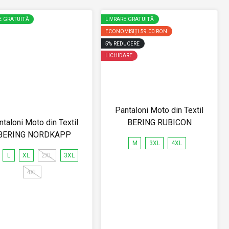
E GRATUITĂ
LIVRARE GRATUITĂ
ECONOMISIȚI
59.00 RON
5
%
REDUCERE
LICHIDARE
Pantaloni Moto din Textil
ntaloni Moto din Textil
BERING RUBICON
BERING NORDKAPP
M
3XL
4XL
L
XL
2XL
3XL
4XL