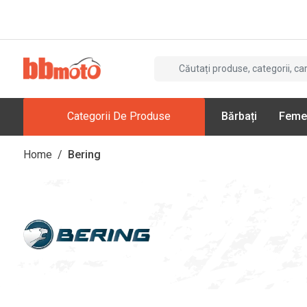
Categorii De Produse
Bărbați
Feme
Home
/
Bering