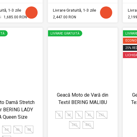
ită, 1-3 zile
Livrare Gratuită, 1-3 zile
Livra
N
1,685.00 RON
2,447.00 RON
2,19
ITĂ
LIVRARE GRATUITĂ
LIVRAR
ECONOM
25
%
RE
LICHID
Geacă Moto de Vară din
Ge
to Damă Stretch
Textil BERING MALIBU
Te
ar BERING LADY
S
M
L
XL
2XL
A Queen Size
3XL
4XL
44
46
48