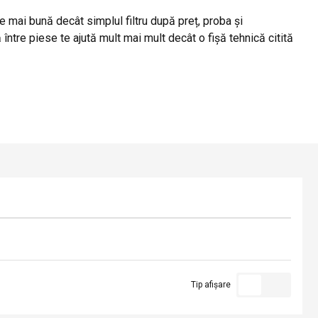
e mai bună decât simplul filtru după preț, proba și
între piese te ajută mult mai mult decât o fișă tehnică citită
Tip afișare