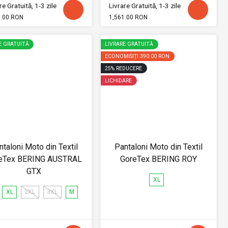
re Gratuită, 1-3 zile
Livrare Gratuită, 1-3 zile
1.00 RON
1,561.00 RON
E GRATUITĂ
LIVRARE GRATUITĂ
ECONOMISIȚI
390.00 RON
25
%
REDUCERE
LICHIDARE
ntaloni Moto din Textil
Pantaloni Moto din Textil
eTex BERING AUSTRAL
GoreTex BERING ROY
GTX
XL
XL
2XL
3XL
M