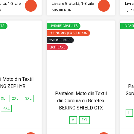
ită, 1-3 zile
Livrare Gratuită, 1-3 zile
Livra
N
685.00 RON
1,17
ITĂ
LIVRARE GRATUITĂ
LIVRAR
ECONOMISIȚI
499.00 RON
25
%
REDUCERE
LICHIDARE
i Moto din Textil
ING ZEPHYR
Pa
Pantaloni Moto din Textil
Gor
XL
2XL
3XL
din Cordura cu Goretex
BERING SHIELD GTX
4XL
L
M
3XL