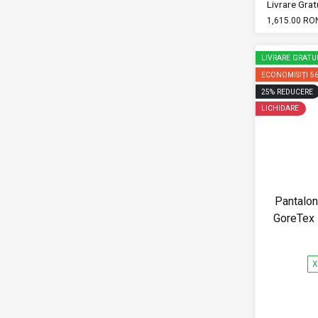
Livrare Gratu
1,615.00 RO
LIVRARE GRATU
ECONOMISIȚI
5
25
%
REDUCERE
LICHIDARE
Pantalon
GoreTex
X