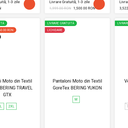
ită, 1-3 zile
Livrare Gratuită, 1-3 zile
Livra
N
1,999.00 RON
1,500.00 RON
3,52
ITĂ
LIVRARE GRATUITĂ
LIVRAR
60.00 RON
LICHIDARE
i Moto din Textil
Pantaloni Moto din Textil
V
 BERING TRAVEL
GoreTex BERING YUKON
GTX
M
L
2XL