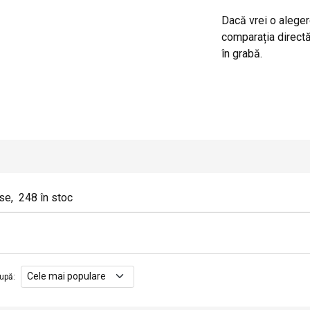
Dacă vrei o aleger
comparația directă 
în grabă.
se
,
248
în stoc
upă
: