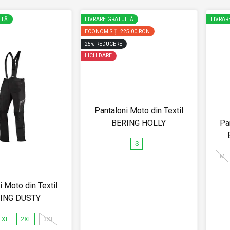
ITĂ
LIVRARE GRATUITĂ
LIVRAR
ECONOMISIȚI
225.00 RON
25
%
REDUCERE
LICHIDARE
Pantaloni Moto din Textil
BERING HOLLY
Pa
S
M
i Moto din Textil
ING DUSTY
XL
2XL
3XL