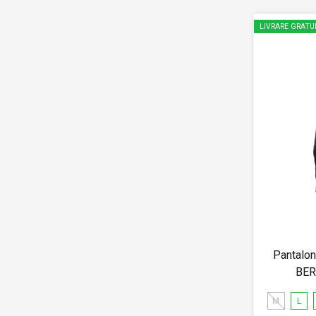
LIVRARE GRATU
Pantalon
BER
M
L