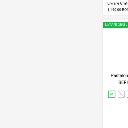
Livrare Gratu
1,190.00 RO
LIVRARE GRATU
Pantalon
BER
M
L