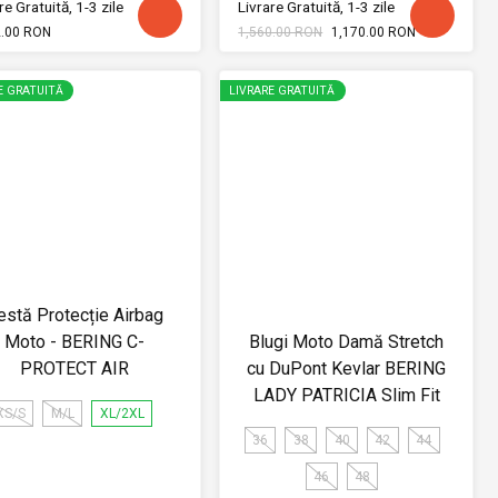
re Gratuită, 1-3 zile
Livrare Gratuită, 1-3 zile
2.00 RON
1,560.00 RON
1,170.00 RON
E GRATUITĂ
LIVRARE GRATUITĂ
estă Protecție Airbag
Moto - BERING C-
Blugi Moto Damă Stretch
PROTECT AIR
cu DuPont Kevlar BERING
LADY PATRICIA Slim Fit
XS/S
M/L
XL/2XL
36
38
40
42
44
46
48