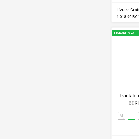
Livrare Gratu
1,018.00 RO
LIVRARE GRATU
Pantalon
BER
M
L