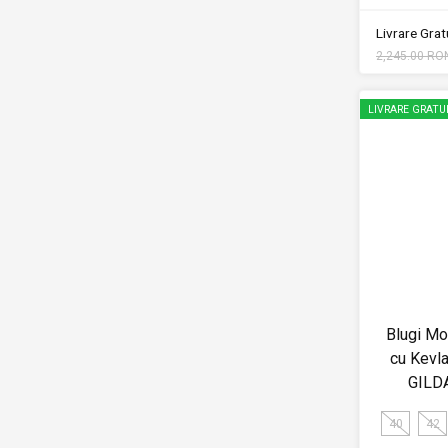
Livrare Gratu
2,245.00 RO
LIVRARE GRATU
Blugi Mo
cu Kevl
GILD
40
42