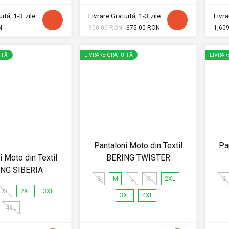
ită, 1-3 zile
Livrare Gratuită, 1-3 zile
Livra
N
900.00 RON
675.00 RON
1,60
ITĂ
LIVRARE GRATUITĂ
LIVRAR
Pantaloni Moto din Textil
Pa
i Moto din Textil
BERING TWISTER
ING SIBERIA
S
M
L
XL
2XL
S
XL
2XL
3XL
3XL
4XL
4XL