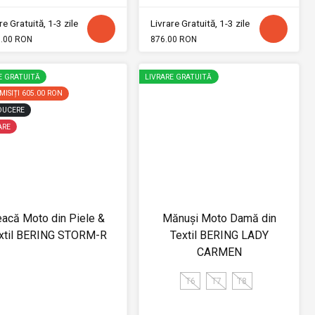
re Gratuită, 1-3 zile
Livrare Gratuită, 1-3 zile
9.00 RON
876.00 RON
E GRATUITĂ
LIVRARE GRATUITĂ
ISIȚI
605.00 RON
DUCERE
ARE
acă Moto din Piele &
Mănuși Moto Damă din
xtil BERING STORM-R
Textil BERING LADY
CARMEN
T6
T7
T8