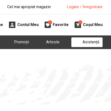
Cel mai apropiat magazin
Logare / Înregistrare
0
0
ne
Contul Meu
Favorite
Coșul Meu
Asistență
Promoții
Articole