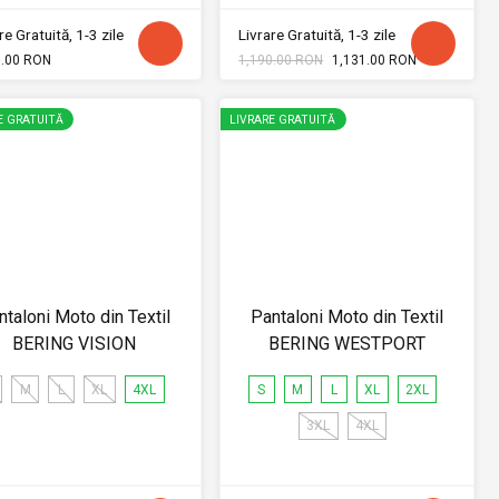
re Gratuită, 1-3 zile
Livrare Gratuită, 1-3 zile
9.00 RON
1,190.00 RON
1,131.00 RON
E GRATUITĂ
LIVRARE GRATUITĂ
ntaloni Moto din Textil
Pantaloni Moto din Textil
BERING VISION
BERING WESTPORT
M
L
XL
4XL
S
M
L
XL
2XL
3XL
4XL