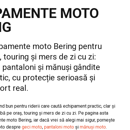
PAMENTE MOTO
NG
pamente moto Bering pentru
, touring și mers de zi cu zi:
, pantaloni și mănuși gândite
tic, cu protecție serioasă și
ort real.
d bun pentru riderii care caută echipament practic, clar și
abă pe oraș, touring și mers de zi cu zi. Pe pagina asta
e moto Bering, iar dacă vrei să alegi mai sigur, pornește
oto despre
geci moto
,
pantaloni moto
și
mănuși moto
.