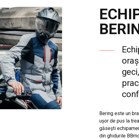
ECHI
BERI
Echi
oraș
geci
prac
conf
Bering este un bran
ușor de pus la tre
găsești echipament
din ghidurile BBm