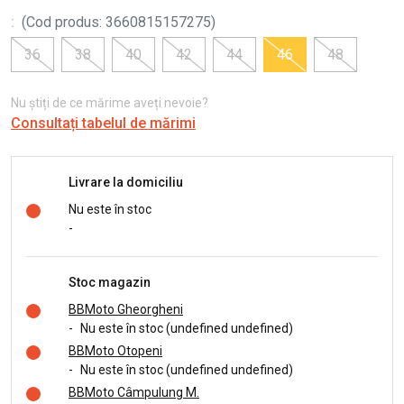
:
(
Cod produs
:
3660815157275
)
36
38
40
42
44
46
48
Nu știți de ce mărime aveți nevoie?
Consultați tabelul de mărimi
Livrare la domiciliu
Nu este în stoc
-
Stoc magazin
BBMoto Gheorgheni
-
Nu este în stoc (undefined undefined)
BBMoto Otopeni
-
Nu este în stoc (undefined undefined)
BBMoto Câmpulung M.