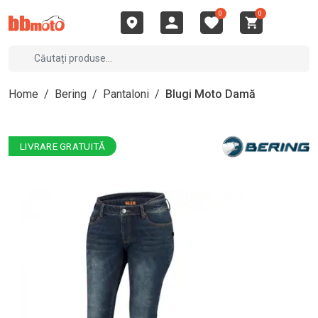
0
0
Home
/
Bering
/
Pantaloni
/
Blugi Moto Damă
LIVRARE GRATUITĂ