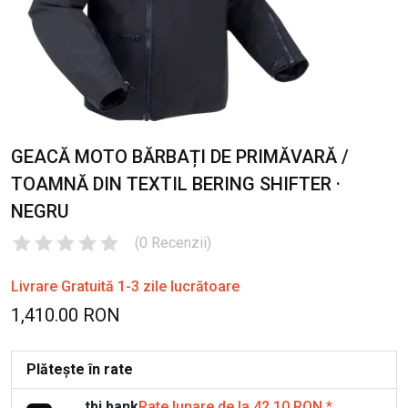
GEACĂ MOTO BĂRBAȚI DE PRIMĂVARĂ /
TOAMNĂ DIN TEXTIL BERING SHIFTER ·
NEGRU
(
0
Recenzii
)
Livrare Gratuită 1-3 zile lucrătoare
1,410.00 RON
Plătește în rate
tbi bank
Rate lunare de la 42.10 RON
*