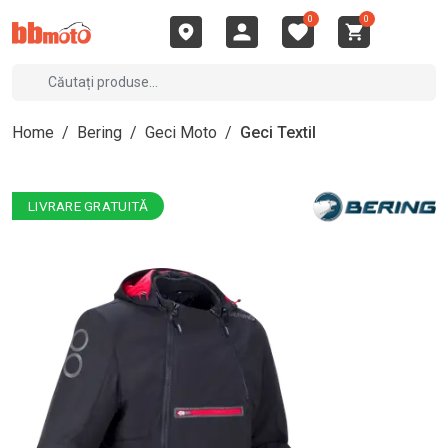
0
0
Home
/
Bering
/
Geci Moto
/
Geci Textil
LIVRARE GRATUITĂ