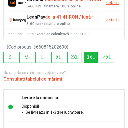
detalii
›
6-60 luni · finanțare 100% online
LeanPay
de la 41.41 RON / lună
*
detalii
›
3-60 luni · finanțare online
* estimat — rata exactă se calculează la check-out
:
(
Cod produs
:
3660815202630
)
S
M
L
XL
2XL
3XL
4XL
Nu știți de ce mărime aveți nevoie?
Consultați tabelul de mărimi
Livrare la domiciliu
Disponibil
-
Se livrează în 1-3 zile lucrătoare.