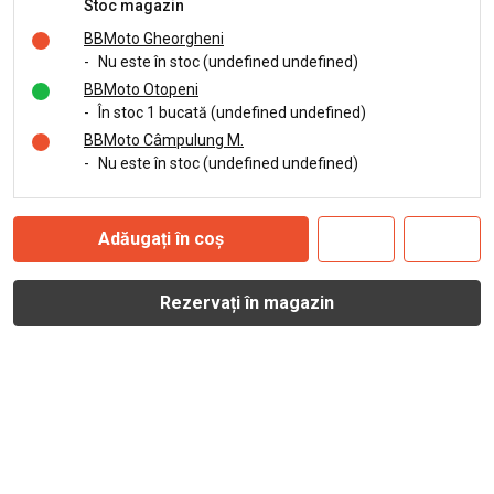
Stoc magazin
BBMoto Gheorgheni
-
Nu este în stoc (undefined undefined)
BBMoto Otopeni
-
În stoc 1 bucată (undefined undefined)
BBMoto Câmpulung M.
-
Nu este în stoc (undefined undefined)
Adăugați în coș
Rezervați în magazin