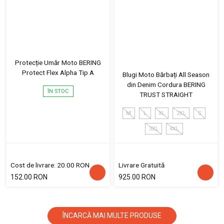
Protecție Umăr Moto BERING
Protect Flex Alpha Tip A
Blugi Moto Bărbați All Season
din Denim Cordura BERING
ÎN STOC
TRUST STRAIGHT
M
L
XL
2XL
S
3XL
4XL
Cost de livrare: 20.00 RON
Livrare Gratuită
152.00 RON
925.00 RON
ÎNCARCĂ MAI MULTE PRODUSE