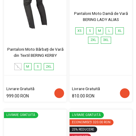
Pantaloni Moto Damă de Vară
BERING LADY ALIAS
XS
S
M
L
XL
2XL
3XL
Pantaloni Moto Bărbați de Vară
din Textil BERING KERBY
L
M
S
2XL
Livrare Gratuită
Livrare Gratuită
999.00 RON
810.00 RON
LIVRARE GRATUITĂ
LIVRARE GRATUITĂ
ECONOMISIȚI
320.00 RON
25
%
REDUCERE