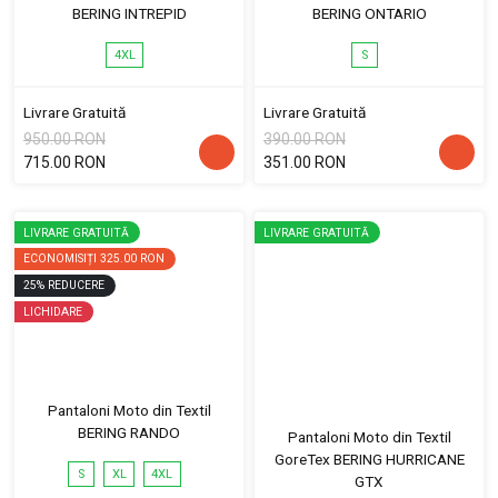
BERING INTREPID
BERING ONTARIO
4XL
S
Livrare Gratuită
Livrare Gratuită
950.00 RON
390.00 RON
715.00 RON
351.00 RON
LIVRARE GRATUITĂ
LIVRARE GRATUITĂ
ECONOMISIȚI
325.00 RON
25
%
REDUCERE
LICHIDARE
Pantaloni Moto din Textil
BERING RANDO
Pantaloni Moto din Textil
GoreTex BERING HURRICANE
S
XL
4XL
GTX