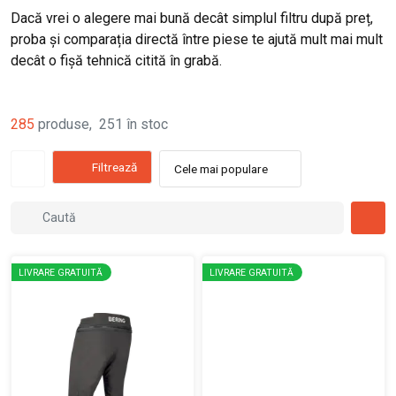
Dacă vrei o alegere mai bună decât simplul filtru după preț,
proba și comparația directă între piese te ajută mult mai mult
decât o fișă tehnică citită în grabă.
285
produse
,
251
în stoc
Filtrează
Cele mai populare
LIVRARE GRATUITĂ
LIVRARE GRATUITĂ