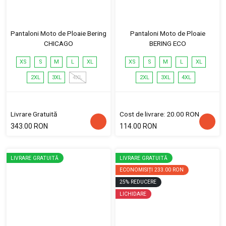
Pantaloni Moto de Ploaie Bering
Pantaloni Moto de Ploaie
CHICAGO
BERING ECO
XS
S
M
L
XL
XS
S
M
L
XL
2XL
3XL
4XL
2XL
3XL
4XL
Livrare Gratuită
Cost de livrare: 20.00 RON
343.00 RON
114.00 RON
LIVRARE GRATUITĂ
LIVRARE GRATUITĂ
ECONOMISIȚI
233.00 RON
25
%
REDUCERE
LICHIDARE