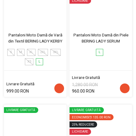
LICHIDARE
Pantaloni Moto Damă de Vară
Pantaloni Moto Damă din Piele
din Textil BERING LADY KERBY
BERING LADY SERUM
S
M
XL
2XL
3XL
L
XS
L
Livrare Gratuită
Livrare Gratuită
1,280.00 RON
999.00 RON
960.00 RON
LIVRARE GRATUITĂ
LIVRARE GRATUITĂ
ECONOMISIȚI
135.00 RON
25
%
REDUCERE
LICHIDARE