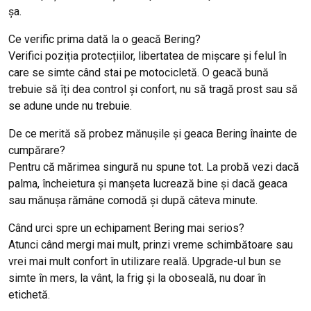
șa.
Ce verific prima dată la o geacă Bering?
Verifici poziția protecțiilor, libertatea de mișcare și felul în
care se simte când stai pe motocicletă. O geacă bună
trebuie să îți dea control și confort, nu să tragă prost sau să
se adune unde nu trebuie.
De ce merită să probez mănușile și geaca Bering înainte de
cumpărare?
Pentru că mărimea singură nu spune tot. La probă vezi dacă
palma, încheietura și manșeta lucrează bine și dacă geaca
sau mănușa rămâne comodă și după câteva minute.
Când urci spre un echipament Bering mai serios?
Atunci când mergi mai mult, prinzi vreme schimbătoare sau
vrei mai mult confort în utilizare reală. Upgrade-ul bun se
simte în mers, la vânt, la frig și la oboseală, nu doar în
etichetă.