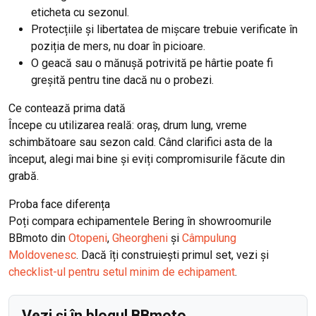
eticheta cu sezonul.
Protecțiile și libertatea de mișcare trebuie verificate în
poziția de mers, nu doar în picioare.
O geacă sau o mănușă potrivită pe hârtie poate fi
greșită pentru tine dacă nu o probezi.
Ce contează prima dată
Începe cu utilizarea reală: oraș, drum lung, vreme
schimbătoare sau sezon cald. Când clarifici asta de la
început, alegi mai bine și eviți compromisurile făcute din
grabă.
Proba face diferența
Poți compara echipamentele Bering în showroomurile
BBmoto din
Otopeni
,
Gheorgheni
și
Câmpulung
Moldovenesc
. Dacă îți construiești primul set, vezi și
checklist-ul pentru setul minim de echipament
.
Vezi și în blogul BBmoto