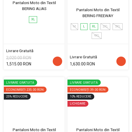
Pantaloni Moto din Textil
BERING ALIAS
Pantaloni Moto din Textil
BERING FREEWAY
XL
M
L
XL
2XL
3XL
4XL
Livrare Gratuită
Livrare Gratuită
2,020.00 RON
1,515.00 RON
1,630.00 RON
LIVRARE GRATUITĂ
LIVRARE GRATUITĂ
ECONOMISIȚI
235.00 RON
ECONOMISIȚI
39.00 RON
25
%
REDUCERE
10
%
REDUCERE
LICHIDARE
Pantaloni Moto din Textil
Pantaloni Moto din Textil