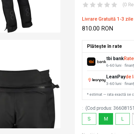
(
0
Re
Livrare Gratuită 1-3 zile
810.00 RON
Plătește în rate
tbi bank
Rate
6-60 luni · fina
LeanPay
de 
3-60 luni · finan
* estimat — rata exactă se 
:
(
Cod produs
:
3660815
S
M
L