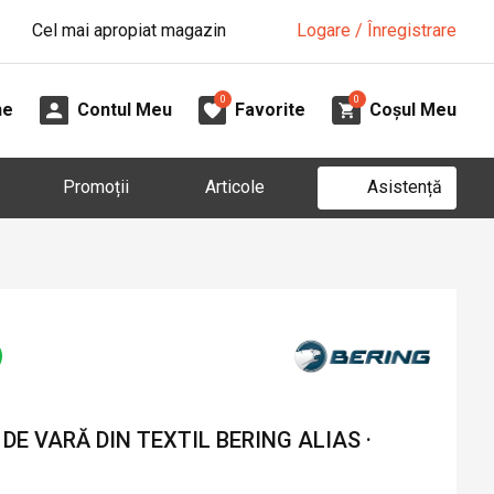
Cel mai apropiat magazin
Logare / Înregistrare
0
0
ne
Contul Meu
Favorite
Coșul Meu
Asistență
Promoții
Articole
E VARĂ DIN TEXTIL BERING ALIAS ·