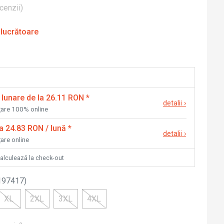
cenzii
)
 lucrătoare
 lunare de la 26.11 RON
*
detalii
›
nțare 100% online
la 24.83 RON / lună
*
detalii
›
țare online
calculează la check-out
197417
)
XL
2XL
3XL
4XL