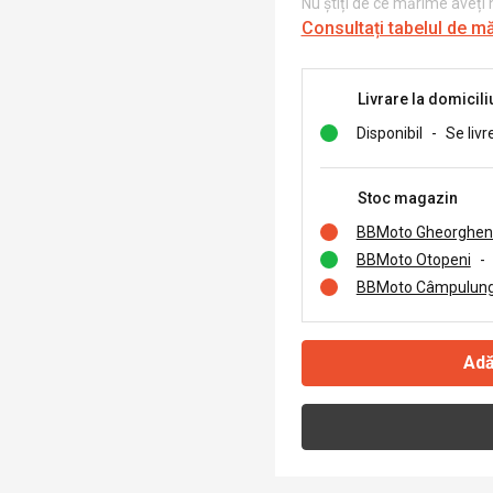
Nu știți de ce mărime aveți
Consultați tabelul de m
Livrare la domicili
Disponibil
-
Se livr
Stoc magazin
BBMoto Gheorghen
BBMoto Otopeni
-
BBMoto Câmpulung
Adă