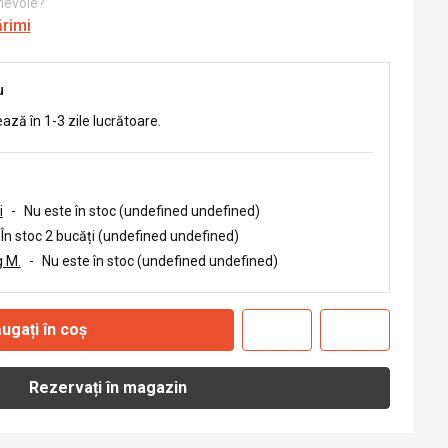
 nevoie?
ărimi
u
ează în 1-3 zile lucrătoare.
i
-
Nu este în stoc (undefined undefined)
În stoc 2 bucăți (undefined undefined)
 M.
-
Nu este în stoc (undefined undefined)
ugați în coș
Rezervați în magazin