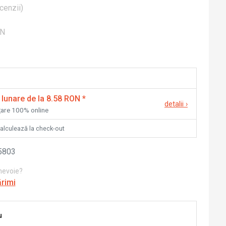
cenzii
)
ON
 lunare de la 8.58 RON
*
detalii
›
nțare 100% online
calculează la check-out
5803
 nevoie?
ărimi
u