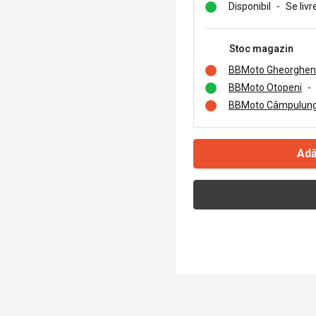
Disponibil
-
Se livr
Stoc magazin
BBMoto Gheorghen
BBMoto Otopeni
-
BBMoto Câmpulung
Adă