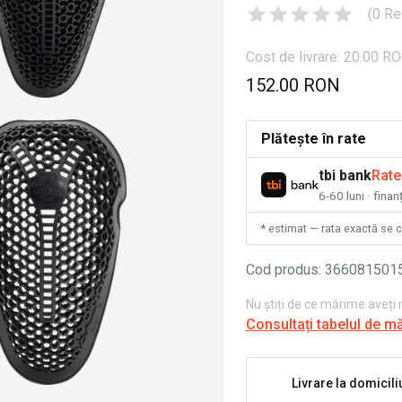
(
0
Re
Cost de livrare: 20.00 R
152.00 RON
Plătește în rate
tbi bank
Rate
6-60 luni · fina
* estimat — rata exactă se 
Cod produs
:
366081501
Nu știți de ce mărime aveți
Consultați tabelul de m
Livrare la domicili