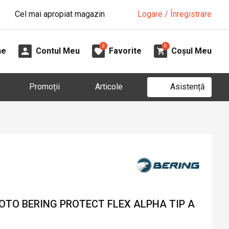
Cel mai apropiat magazin
Logare / Înregistrare
0
0
ne
Contul Meu
Favorite
Coșul Meu
Asistență
Promoții
Articole
OTO BERING PROTECT FLEX ALPHA TIP A