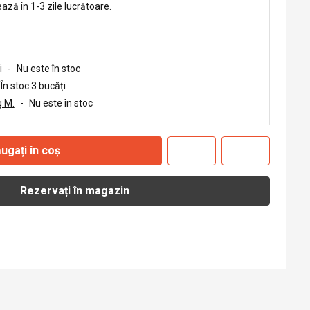
ează în 1-3 zile lucrătoare.
i
-
Nu este în stoc
În stoc 3 bucăți
 M.
-
Nu este în stoc
ugați în coș
Rezervați în magazin