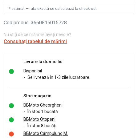
* estimat — rata exactă se calculează la check-out
Cod produs
:
3660815015728
Nu știți de ce mărime aveți nevoie?
Consultați tabelul de mărimi
Livrare la domiciliu
Disponibil
-
Se livrează în 1-3 zile lucrătoare.
Stoc magazin
BBMoto Gheorgheni
-
În stoc 1 bucată
BBMoto Otopeni
-
În stoc 8 bucăți
BBMoto Câmpulung M.