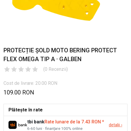
PROTECȚIE ȘOLD MOTO BERING PROTECT
FLEX OMEGA TIP A · GALBEN
(
0
Recenzii
)
Cost de livrare: 20.00 RON
109.00 RON
Plătește în rate
tbi bank
Rate lunare de la 7.43 RON
*
detalii
›
6-60 luni · finanțare 100% online