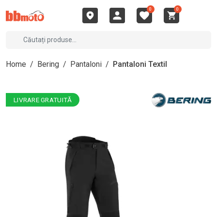
0
0
Home
/
Bering
/
Pantaloni
/
Pantaloni Textil
LIVRARE GRATUITĂ