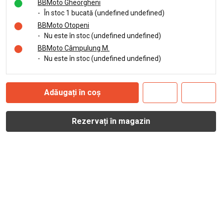
BBMoto Gheorgheni
-
În stoc 1 bucată (undefined undefined)
BBMoto Otopeni
-
Nu este în stoc (undefined undefined)
BBMoto Câmpulung M.
-
Nu este în stoc (undefined undefined)
Adăugați în coș
Rezervați în magazin