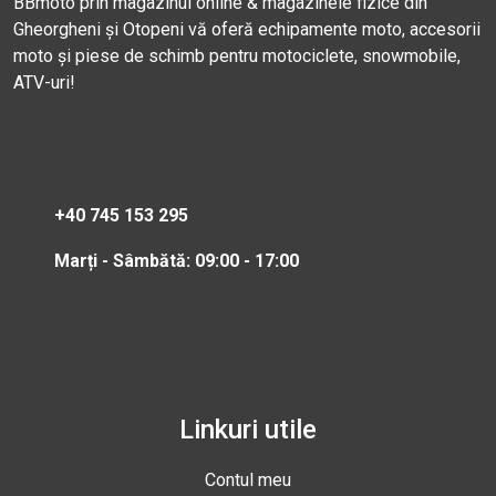
BBmoto prin magazinul online & magazinele fizice din
Gheorgheni și Otopeni vă oferă echipamente moto, accesorii
moto și piese de schimb pentru motociclete, snowmobile,
ATV-uri!
+40 745 153 295
Marți - Sâmbătă: 09:00 - 17:00
Linkuri utile
Contul meu