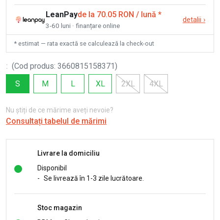
LeanPay
de la 70.05 RON / lună
*
detalii
›
3-60 luni · finanțare online
* estimat — rata exactă se calculează la check-out
:
(
Cod produs
:
3660815158371
)
S
M
L
XL
2XL
4XL
Nu știți de ce mărime aveți nevoie?
Consultați tabelul de mărimi
Livrare la domiciliu
Disponibil
-
Se livrează în 1-3 zile lucrătoare.
Stoc magazin