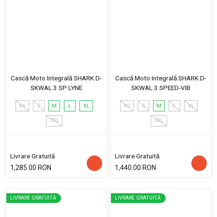
Cască Moto Integrală SHARK D-
Cască Moto Integrală SHARK D-
SKWAL 3 SP LYNE
SKWAL 3 SPEED-VIB
XS
S
M
L
XL
XS
S
M
L
XL
2XL
2XL
Livrare Gratuită
Livrare Gratuită
1,285.00 RON
1,440.00 RON
LIVRARE GRATUITĂ
LIVRARE GRATUITĂ