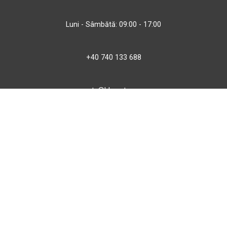
Luni - Sâmbătă: 09:00 - 17:00
+40 740 133 688
atv@bbmoto.ro
Magazin
BBmoto ATV Otopeni
Str. Ferme D Nr. 2
Otopeni, Ilfov