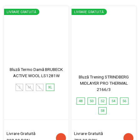
LIVRARE GRATUITĂ
LIVRARE GRATUITĂ
Bluză Termo Damă BRUBECK
ACTIVE WOOL LS1281W
Bluză Trening STRINDBERG
MIDLAYER PRO THERMAL
S
M
L
XL
2166/3
48
50
52
54
56
58
Livrare Gratuită
Livrare Gratuită