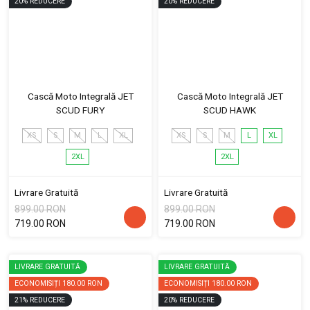
20
%
REDUCERE
20
%
REDUCERE
Cască Moto Integrală JET
Cască Moto Integrală JET
SCUD FURY
SCUD HAWK
XS
S
M
L
XL
XS
S
M
L
XL
2XL
2XL
Livrare Gratuită
Livrare Gratuită
899.00 RON
899.00 RON
719.00 RON
719.00 RON
LIVRARE GRATUITĂ
LIVRARE GRATUITĂ
ECONOMISIȚI
180.00 RON
ECONOMISIȚI
180.00 RON
21
%
REDUCERE
20
%
REDUCERE