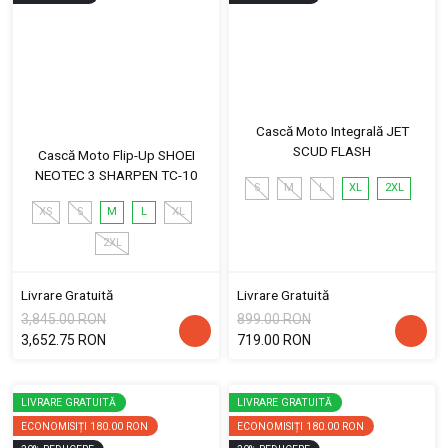
Cască Moto Integrală JET
SCUD FLASH
Cască Moto Flip-Up SHOEI
NEOTEC 3 SHARPEN TC-10
S
M
L
XL
2XL
XS
S
M
L
XL
2XL
Livrare Gratuită
Livrare Gratuită
3,845.00 RON
899.00 RON
3,652.75 RON
719.00 RON
LIVRARE GRATUITĂ
LIVRARE GRATUITĂ
ECONOMISIȚI
180.00 RON
ECONOMISIȚI
180.00 RON