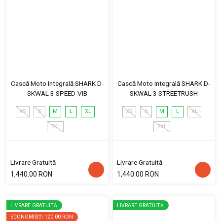
Cască Moto Integrală SHARK D-
Cască Moto Integrală SHARK D-
SKWAL 3 SPEED-VIB
SKWAL 3 STREETRUSH
XS
S
M
L
XL
XS
S
M
L
XL
2XL
2XL
Livrare Gratuită
Livrare Gratuită
1,440.00 RON
1,440.00 RON
LIVRARE GRATUITĂ
LIVRARE GRATUITĂ
ECONOMISIȚI
120.00 RON