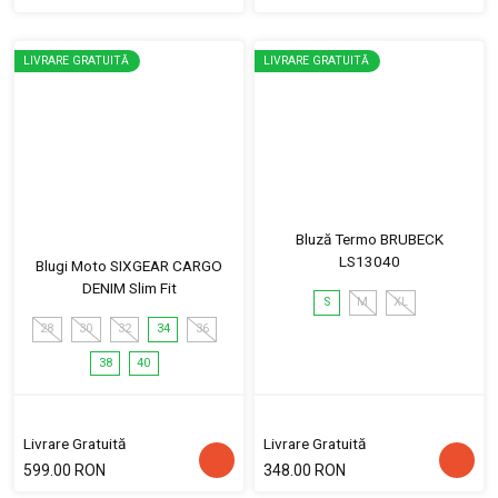
LIVRARE GRATUITĂ
LIVRARE GRATUITĂ
Bluză Termo BRUBECK
LS13040
Blugi Moto SIXGEAR CARGO
DENIM Slim Fit
S
M
XL
28
30
32
34
36
38
40
Livrare Gratuită
Livrare Gratuită
599.00 RON
348.00 RON