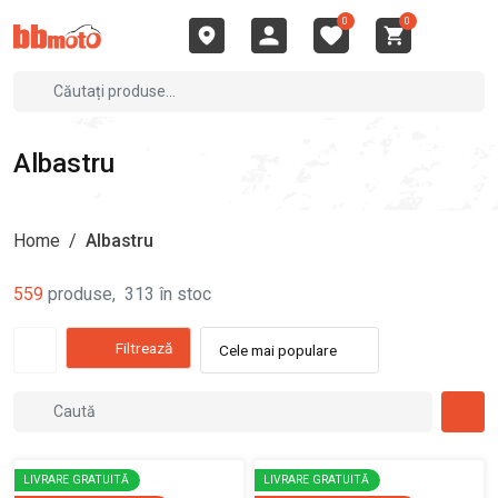
0
0
Albastru
Home
/
Albastru
559
produse
,
313
în stoc
Filtrează
Cele mai populare
LIVRARE GRATUITĂ
LIVRARE GRATUITĂ