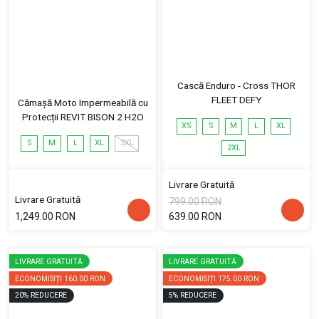
Cască Enduro - Cross THOR
FLEET DEFY
Cămașă Moto Impermeabilă cu
Protecții REVIT BISON 2 H2O
XS
S
M
L
XL
S
M
L
XL
2XL
2XL
Livrare Gratuită
Livrare Gratuită
799.00 RON
1,249.00 RON
639.00 RON
LIVRARE GRATUITĂ
LIVRARE GRATUITĂ
ECONOMISIȚI
160.00 RON
ECONOMISIȚI
175.00 RON
20
%
REDUCERE
5
%
REDUCERE