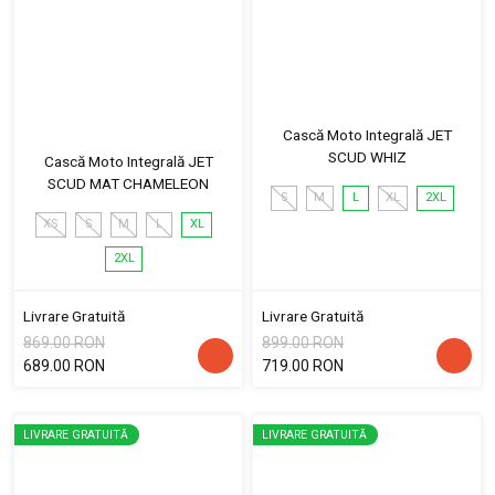
Cască Moto Integrală JET
SCUD WHIZ
Cască Moto Integrală JET
SCUD MAT CHAMELEON
S
M
L
XL
2XL
XS
S
M
L
XL
2XL
Livrare Gratuită
Livrare Gratuită
869.00 RON
899.00 RON
689.00 RON
719.00 RON
LIVRARE GRATUITĂ
LIVRARE GRATUITĂ