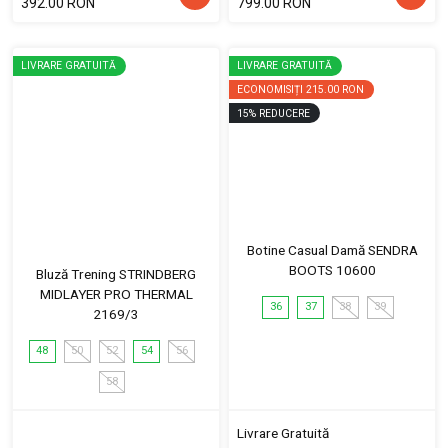
392.00 RON
799.00 RON
LIVRARE GRATUITĂ
LIVRARE GRATUITĂ
ECONOMISIȚI
215.00 RON
15
%
REDUCERE
Botine Casual Damă SENDRA
BOOTS 10600
Bluză Trening STRINDBERG
MIDLAYER PRO THERMAL
36
37
38
39
2169/3
48
50
52
54
56
58
Livrare Gratuită