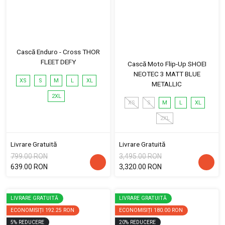
Cască Enduro - Cross THOR
FLEET DEFY
Cască Moto Flip-Up SHOEI
NEOTEC 3 MATT BLUE
XS
S
M
L
XL
METALLIC
2XL
XS
S
M
L
XL
2XL
Livrare Gratuită
Livrare Gratuită
799.00 RON
3,495.00 RON
639.00 RON
3,320.00 RON
LIVRARE GRATUITĂ
LIVRARE GRATUITĂ
ECONOMISIȚI
192.25 RON
ECONOMISIȚI
180.00 RON
5
%
REDUCERE
20
%
REDUCERE