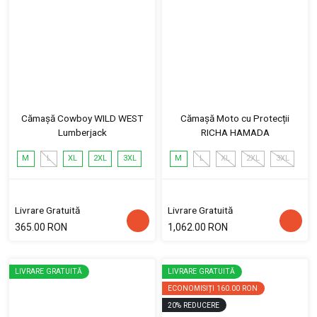
Cămașă Cowboy WILD WEST
Cămașă Moto cu Protecții
Lumberjack
RICHA HAMADA
M
L
XL
2XL
3XL
M
L
XL
2XL
3XL
Livrare Gratuită
Livrare Gratuită
365.00 RON
1,062.00 RON
LIVRARE GRATUITĂ
LIVRARE GRATUITĂ
ECONOMISIȚI
160.00 RON
20
%
REDUCERE