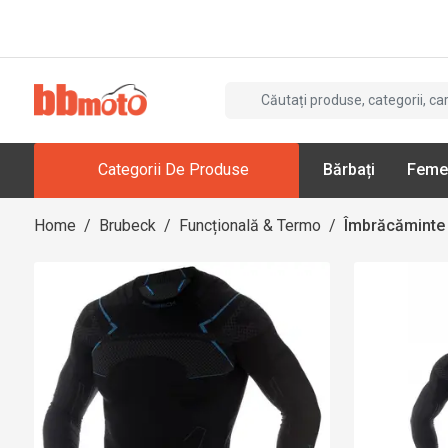
Categorii De Produse
Bărbați
Feme
Home
/
Brubeck
/
Funcțională & Termo
/
Îmbrăcăminte