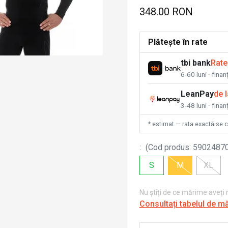
348.00 RON
Plătește în rate
tbi bank
Rate
6-60 luni · fina
LeanPay
de 
3-48 luni · finan
* estimat — rata exactă se 
:
(
Cod produs
:
5902487
S
M
XL
Nu știți de ce mărime aveți
Consultați tabelul de m