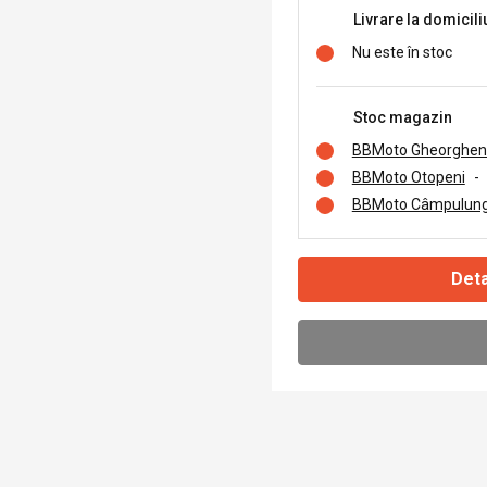
Livrare la domicili
Nu este în stoc
Stoc magazin
BBMoto Gheorghen
BBMoto Otopeni
-
BBMoto Câmpulung
Deta