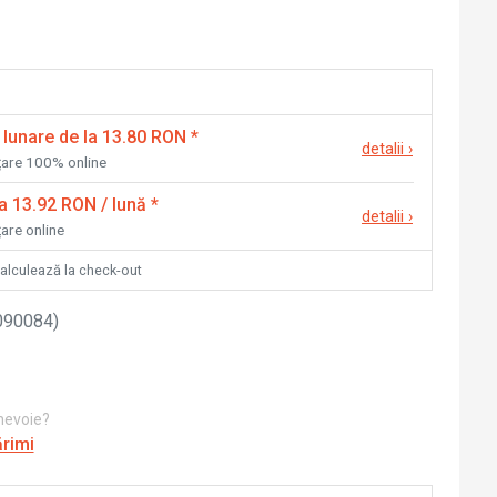
 lunare de la 13.80 RON
*
detalii
›
nțare 100% online
la 13.92 RON / lună
*
detalii
›
țare online
calculează la check-out
090084
)
 nevoie?
ărimi