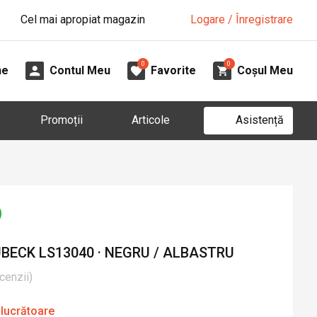
Cel mai apropiat magazin
Logare / Înregistrare
0
0
ne
Contul Meu
Favorite
Coșul Meu
Asistență
Promoții
Articole
BECK LS13040 · NEGRU / ALBASTRU
cenzii
)
 lucrătoare