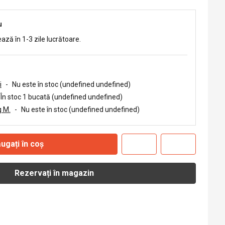
u
ează în 1-3 zile lucrătoare.
i
-
Nu este în stoc (undefined undefined)
În stoc 1 bucată (undefined undefined)
 M.
-
Nu este în stoc (undefined undefined)
ugați în coș
Rezervați în magazin