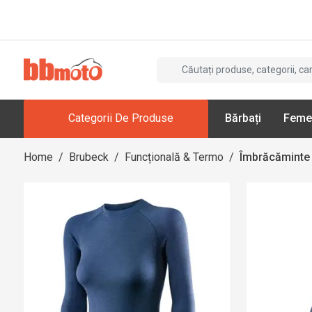
Categorii De Produse
Bărbați
Feme
Home
/
Brubeck
/
Funcțională & Termo
/
Îmbrăcăminte