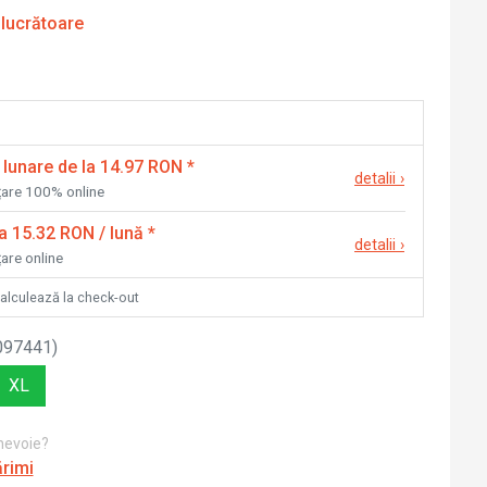
 lucrătoare
 lunare de la 14.97 RON
*
detalii
›
nțare 100% online
la 15.32 RON / lună
*
detalii
›
țare online
calculează la check-out
097441
)
XL
 nevoie?
ărimi