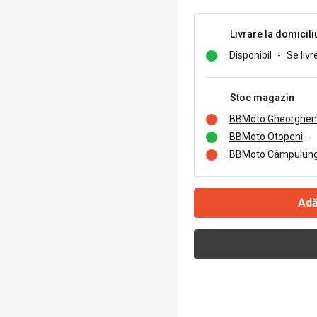
Livrare la domicili
Disponibil
-
Se livr
Stoc magazin
BBMoto Gheorghen
BBMoto Otopeni
-
BBMoto Câmpulung
Adă