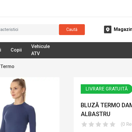
Magazi
Caută
Vehicule
i
Copii
ATV
 Termo
LIVRARE GRATUITĂ
BLUZĂ TERMO DAM
ALBASTRU
(
0
Re