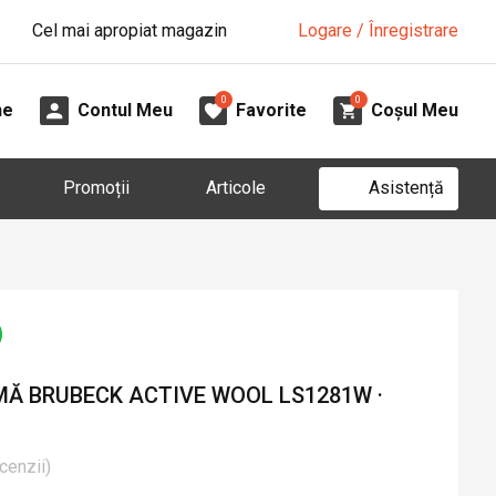
Cel mai apropiat magazin
Logare / Înregistrare
0
0
ne
Contul Meu
Favorite
Coșul Meu
Asistență
Promoții
Articole
Ă BRUBECK ACTIVE WOOL LS1281W ·
cenzii
)