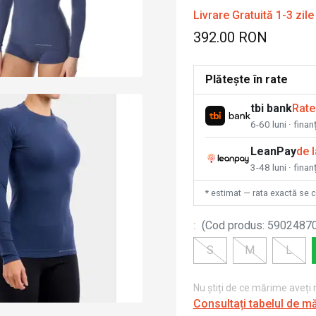
Livrare Gratuită 1-3 zile
392.00 RON
Plătește în rate
tbi bank
Rate
6-60 luni · fina
LeanPay
de 
3-48 luni · finan
* estimat — rata exactă se 
:
(
Cod produs
:
5902487
S
M
L
Nu știți de ce mărime aveți
Consultați tabelul de m