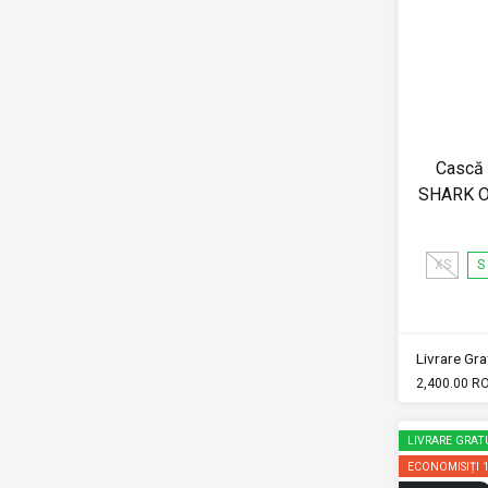
Cască
SHARK 
XS
S
Livrare Grat
2,400.00 R
LIVRARE GRAT
ECONOMISIȚI