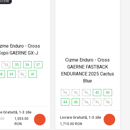
UCERE
izme Enduro - Cross
Copii GAERNE GX-J
Cizme Enduro - Cross
34
35
36
37
GAERNE FASTBACK
ENDURANCE 2025 Cactus
38
39
40
41
Blue
39
40
41
42
43
44
45
46
47
48
e Gratuită, 1-3 zile
Livrare Gratuită, 1-3 zile
.00
1,053.00
RON
1,710.00 RON