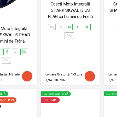
Cască Moto Integrală
C
SHARK SKWAL i3 US
SHA
FLAG cu Lumini de Frână
XS
S
M
L
XL
Moto Integrală
SKWAL i3 RHAD
2XL
umini de Frână
M
L
XL
2XL
uită, 1-3 zile
Livrare Gratuită, 1-3 zile
Livrar
ON
1,945.00 RON
2,995
UITĂ
LIVRARE GRATUITĂ
LIVRAR
182.25 RON
LICHIDARE