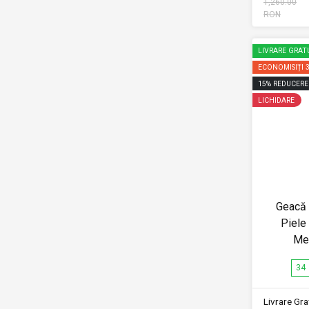
1,260.00
RON
LIVRARE GRAT
ECONOMISIȚI
15
%
REDUCERE
LICHIDARE
Geacă
Piele
Me
34
Livrare Grat