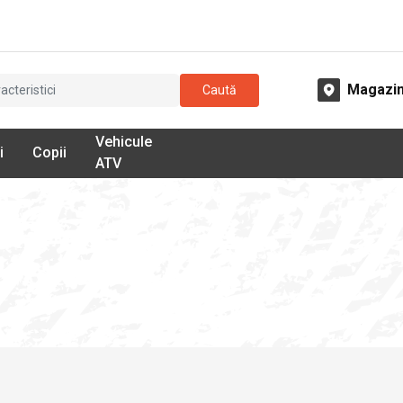
Magazi
Caută
Vehicule
i
Copii
ATV