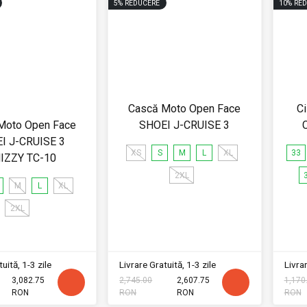
5
%
REDUCERE
10
%
RED
Cască Moto Open Face
C
Moto Open Face
SHOEI J-CRUISE 3
I J-CRUISE 3
XS
S
M
L
XL
33
IZZY TC-10
2XL
M
L
XL
2XL
uită, 1-3 zile
Livrare Gratuită, 1-3 zile
Livrar
3,082.75
2,745.00
2,607.75
1,170
RON
RON
RON
RON