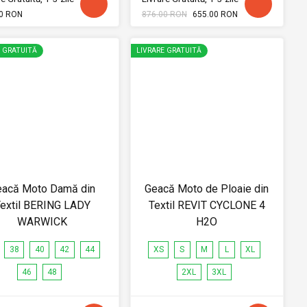
0 RON
876.00 RON
655.00 RON
E GRATUITĂ
LIVRARE GRATUITĂ
eacă Moto Damă din
Geacă Moto de Ploaie din
extil BERING LADY
Textil REVIT CYCLONE 4
WARWICK
H2O
38
40
42
44
XS
S
M
L
XL
46
48
2XL
3XL