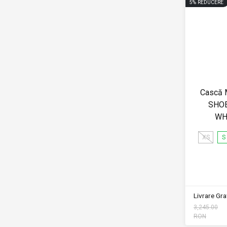
5
%
REDUCERE
Cască 
SHOE
WH
XS
S
Livrare Grat
3,245.00
RON