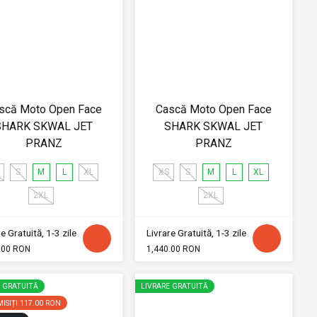
scă Moto Open Face
Cască Moto Open Face
SHARK SKWAL JET
SHARK SKWAL JET
PRANZ
PRANZ
S
M
L
XL
XS
S
M
L
XL
2XL
2XL
e Gratuită, 1-3 zile
Livrare Gratuită, 1-3 zile
.00 RON
1,440.00 RON
E GRATUITĂ
LIVRARE GRATUITĂ
ISIȚI
117.00 RON