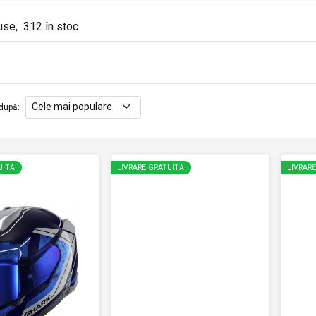
use
,
312
în stoc
după
:
UITĂ
LIVRARE GRATUITĂ
LIVRAR