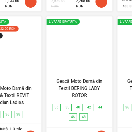
1,134.00
2,520.00
2,268.00
RON
RON
RON
760.0
UITĂ
LIVRARE GRATUITĂ
LIVRAR
322.00 RON
Geacă Moto Damă din
G
 Moto Damă din
Textil BERING LADY
T
 & Textil REVIT
ROTOR
dian Ladies
36
38
40
42
44
36
36
38
46
48
uită, 1-3 zile