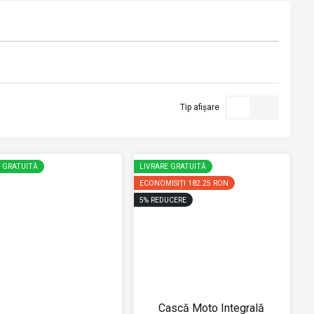
Tip afișare
E GRATUITĂ
LIVRARE GRATUITĂ
ECONOMISIȚI
182.25 RON
5
%
REDUCERE
Cască Moto Integrală