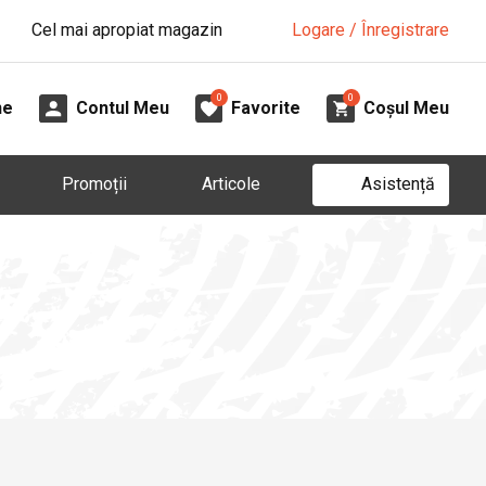
Cel mai apropiat magazin
Logare / Înregistrare
0
0
ne
Contul Meu
Favorite
Coșul Meu
Asistență
Promoții
Articole