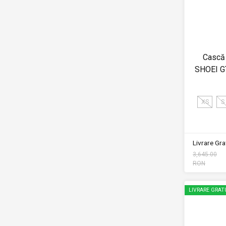
Cască 
SHOEI G
XS
S
Livrare Grat
3,645.00
RON
LIVRARE GRAT