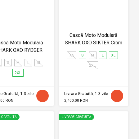
Cască Moto Modulară
ască Moto Modulară
SHARK OXO SIKTER Crom
HARK OXO RYDGER
XS
S
M
L
XL
S
M
L
XL
2XL
2XL
e Gratuită, 1-3 zile
Livrare Gratuită, 1-3 zile
.00 RON
2,400.00 RON
E GRATUITĂ
LIVRARE GRATUITĂ