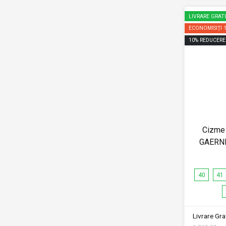
LIVRARE GRAT
ECONOMISIȚI
10
%
REDUCERE
Cizme 
GAERNE
40
41
Livrare Grat