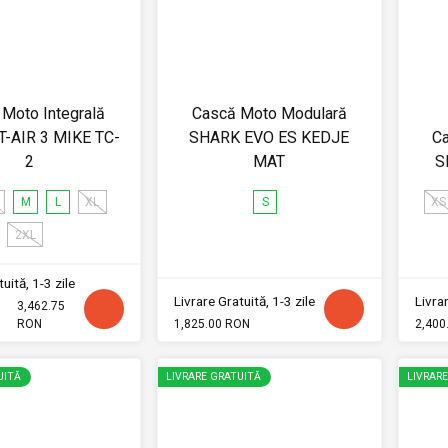
Moto Integrală
Cască Moto Modulară
T-AIR 3 MIKE TC-
SHARK EVO ES KEDJE
C
2
MAT
S
M
L
XL
S
XS
2XL
uită, 1-3 zile
Livrare Gratuită, 1-3 zile
Livrar
3,462.75
RON
1,825.00 RON
2,400
UITĂ
LIVRARE GRATUITĂ
LIVRAR