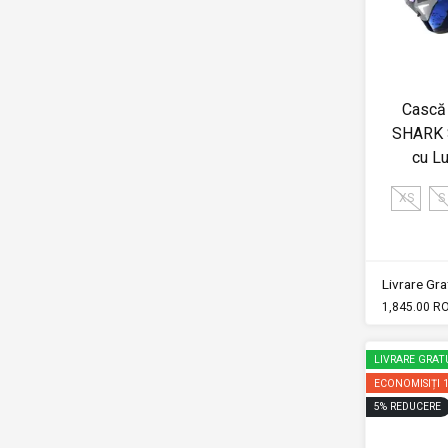
Cască 
SHARK 
cu L
XS
S
Livrare Grat
1,845.00 R
LIVRARE GRAT
ECONOMISIȚI
5
%
REDUCERE