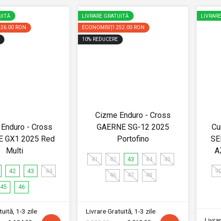
UITĂ
LIVRARE GRATUITĂ
LIVRAR
126.00 RON
ECONOMISIȚI
252.00 RON
10
%
REDUCERE
Cizme Enduro - Cross
Enduro - Cross
GAERNE SG-12 2025
Cu
 GX1 2025 Red
Portofino
SE
Multi
A
41
42
43
44
45
42
43
44
9
46
47
48
45
46
uită, 1-3 zile
Livrare Gratuită, 1-3 zile
Livrar