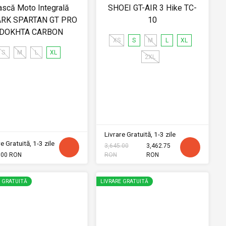
ască Moto Integrală
SHOEI GT-AIR 3 Hike TC-
RK SPARTAN GT PRO
10
DOKHTA CARBON
XS
S
M
L
XL
S
M
L
XL
2XL
Livrare Gratuită, 1-3 zile
e Gratuită, 1-3 zile
3,645.00
3,462.75
.00 RON
RON
RON
E GRATUITĂ
LIVRARE GRATUITĂ