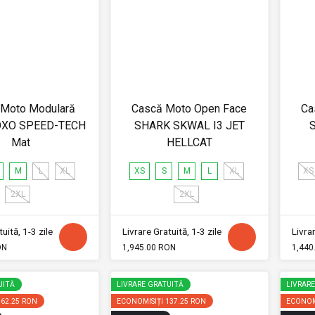
 Moto Modulară
Cască Moto Open Face
Ca
OXO SPEED-TECH
SHARK SKWAL I3 JET
Mat
HELLCAT
M
L
XL
XS
S
M
L
XL
XS
2XL
2XL
uită, 1-3 zile
Livrare Gratuită, 1-3 zile
Livrar
ON
1,945.00 RON
1,440
UITĂ
LIVRARE GRATUITĂ
LIVRAR
162.25 RON
ECONOMISIȚI
137.25 RON
ECONOM