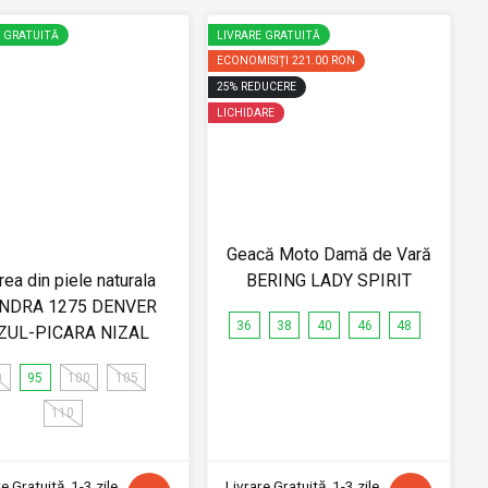
E GRATUITĂ
LIVRARE GRATUITĂ
ECONOMISIȚI
221.00 RON
25
%
REDUCERE
LICHIDARE
Geacă Moto Damă de Vară
rea din piele naturala
BERING LADY SPIRIT
NDRA 1275 DENVER
36
38
40
46
48
ZUL-PICARA NIZAL
0
95
100
105
110
e Gratuită, 1-3 zile
Livrare Gratuită, 1-3 zile