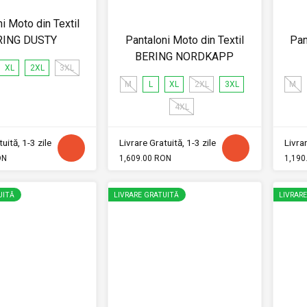
i Moto din Textil
RING DUSTY
Pantaloni Moto din Textil
Pan
BERING NORDKAPP
XL
2XL
3XL
M
L
XL
2XL
3XL
M
4XL
uită, 1-3 zile
Livrare Gratuită, 1-3 zile
Livrar
ON
1,609.00 RON
1,190
UITĂ
LIVRARE GRATUITĂ
LIVRAR