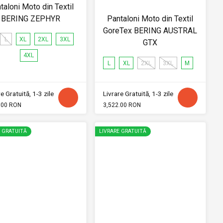
taloni Moto din Textil
BERING ZEPHYR
Pantaloni Moto din Textil
GoreTex BERING AUSTRAL
L
XL
2XL
3XL
GTX
4XL
L
XL
2XL
3XL
M
e Gratuită, 1-3 zile
Livrare Gratuită, 1-3 zile
.00 RON
3,522.00 RON
E GRATUITĂ
LIVRARE GRATUITĂ