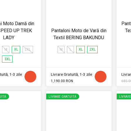
ni Moto Damă din
Pant
 SPEED UP TREK
Pantaloni Moto de Vară din
Te
LADY
Textil BERING BAKUNDU
M
XL
2XL
M
L
XL
2XL
3XL
uită, 1-3 zile
Livrare Gratuită, 1-3 zile
Livrar
1,190.00 RON
685.0
UITĂ
LIVRARE GRATUITĂ
LIVRAR