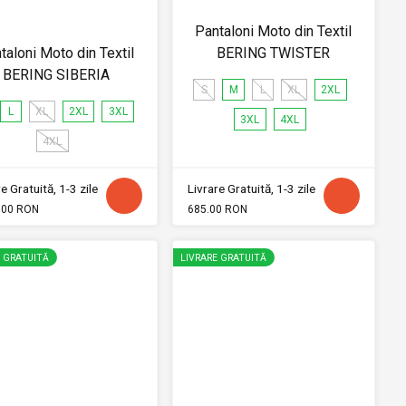
Pantaloni Moto din Textil
taloni Moto din Textil
BERING TWISTER
BERING SIBERIA
S
M
L
XL
2XL
L
XL
2XL
3XL
3XL
4XL
4XL
e Gratuită, 1-3 zile
Livrare Gratuită, 1-3 zile
.00 RON
685.00 RON
E GRATUITĂ
LIVRARE GRATUITĂ