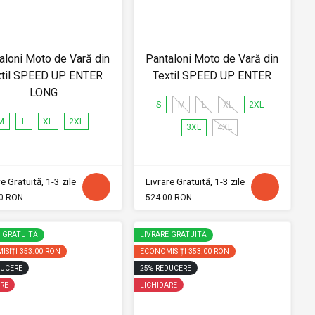
aloni Moto de Vară din
Pantaloni Moto de Vară din
xtil SPEED UP ENTER
Textil SPEED UP ENTER
LONG
S
M
L
XL
2XL
M
L
XL
2XL
3XL
4XL
e Gratuită, 1-3 zile
Livrare Gratuită, 1-3 zile
0 RON
524.00 RON
E GRATUITĂ
LIVRARE GRATUITĂ
ISIȚI
353.00 RON
ECONOMISIȚI
353.00 RON
UCERE
25
%
REDUCERE
RE
LICHIDARE