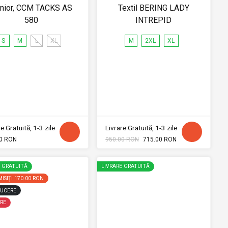
nior, CCM TACKS AS
Textil BERING LADY
580
INTREPID
S
M
L
XL
M
2XL
XL
e Gratuită, 1-3 zile
Livrare Gratuită, 1-3 zile
0 RON
950.00 RON
715.00 RON
E GRATUITĂ
LIVRARE GRATUITĂ
ISIȚI
170.00 RON
UCERE
RE