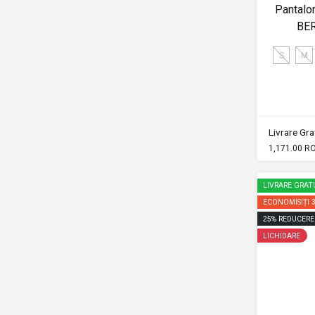
Pantalon
BER
S
M
Livrare Grat
1,171.00 R
LIVRARE GRAT
ECONOMISIȚI
25
%
REDUCERE
LICHIDARE