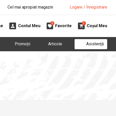
Cel mai apropiat magazin
Logare / Înregistrare
0
0
ne
Contul Meu
Favorite
Coșul Meu
Asistență
Promoții
Articole