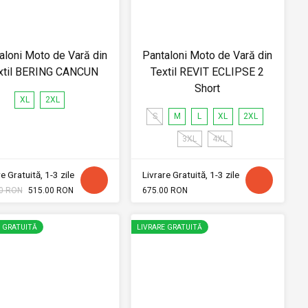
aloni Moto de Vară din
Pantaloni Moto de Vară din
xtil BERING CANCUN
Textil REVIT ECLIPSE 2
Short
XL
2XL
S
M
L
XL
2XL
3XL
4XL
e Gratuită, 1-3 zile
Livrare Gratuită, 1-3 zile
0 RON
515.00 RON
675.00 RON
E GRATUITĂ
LIVRARE GRATUITĂ