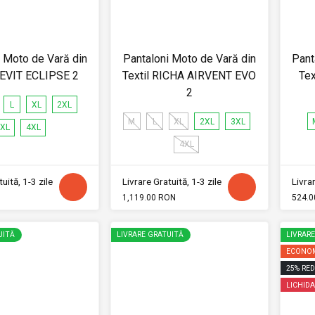
i Moto de Vară din
Pantaloni Moto de Vară din
Pant
REVIT ECLIPSE 2
Textil RICHA AIRVENT EVO
Te
2
L
XL
2XL
M
L
XL
2XL
3XL
XL
4XL
4XL
uită, 1-3 zile
Livrare Gratuită, 1-3 zile
Livrar
1,119.00 RON
524.0
UITĂ
LIVRARE GRATUITĂ
LIVRAR
ECONOM
25
%
RED
LICHIDA