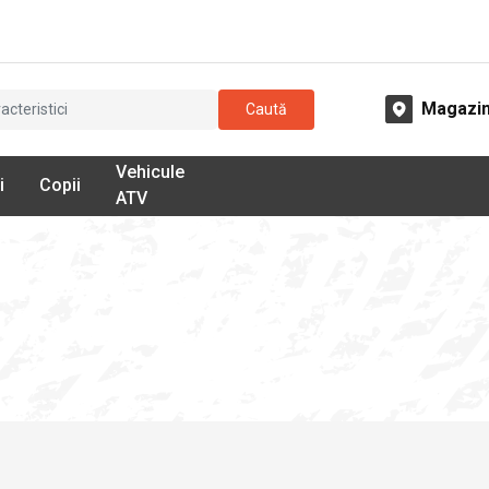
Magazi
Caută
Vehicule
i
Copii
ATV