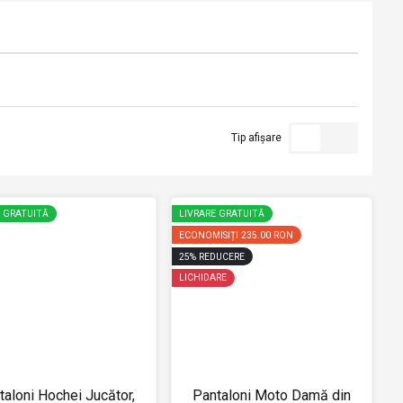
Tip afișare
E GRATUITĂ
LIVRARE GRATUITĂ
ECONOMISIȚI
235.00 RON
25
%
REDUCERE
LICHIDARE
taloni Hochei Jucător,
Pantaloni Moto Damă din