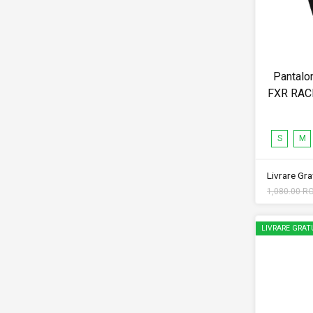
Pantalo
FXR RAC
S
M
Livrare Grat
1,080.00 R
LIVRARE GRAT