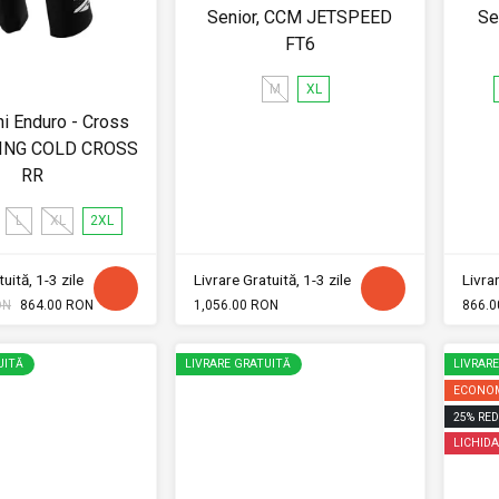
Senior, CCM JETSPEED
Se
FT6
M
XL
ni Enduro - Cross
ING COLD CROSS
RR
L
XL
2XL
uită, 1-3 zile
Livrare Gratuită, 1-3 zile
Livrar
ON
864.00 RON
1,056.00 RON
866.0
UITĂ
LIVRARE GRATUITĂ
LIVRAR
ECONOM
25
%
RED
LICHIDA