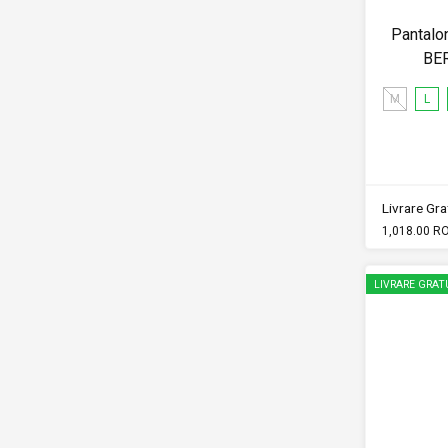
Pantalon
BE
M
L
Livrare Grat
1,018.00 R
LIVRARE GRAT