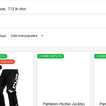
use
,
113
în stoc
după
:
UITĂ
LIVRARE GRATUITĂ
LIVRAR
216.00 RON
Pantaloni Hochei Jucător,
Pan