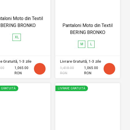
taloni Moto din Textil
BERING BRONKO
Pantaloni Moto din Textil
BERING BRONKO
XL
M
L
e Gratuită, 1-3 zile
Livrare Gratuită, 1-3 zile
.00
1,065.00
1,418.00
1,065.00
RON
RON
RON
E GRATUITĂ
LIVRARE GRATUITĂ