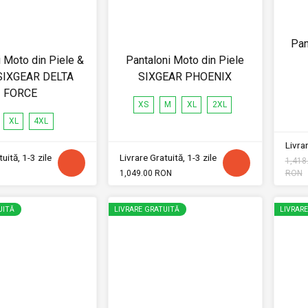
Pan
i Moto din Piele &
Pantaloni Moto din Piele
 SIXGEAR DELTA
SIXGEAR PHOENIX
FORCE
XS
M
XL
2XL
XL
4XL
Livrar
uită, 1-3 zile
Livrare Gratuită, 1-3 zile
1,418
1,049.00 RON
RON
UITĂ
LIVRARE GRATUITĂ
LIVRAR