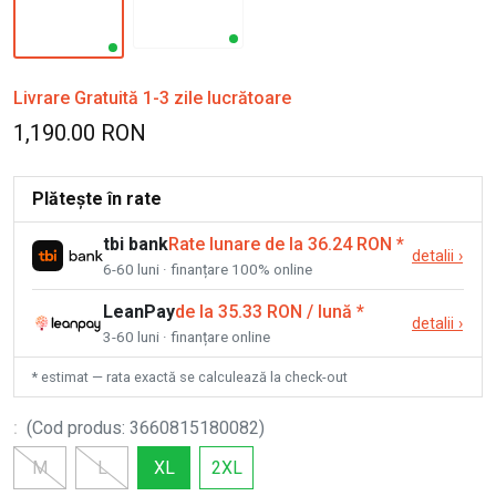
Livrare Gratuită 1-3 zile lucrătoare
1,190.00 RON
Plătește în rate
tbi bank
Rate lunare de la 36.24 RON
*
detalii
›
6-60 luni · finanțare 100% online
LeanPay
de la 35.33 RON / lună
*
detalii
›
3-60 luni · finanțare online
* estimat — rata exactă se calculează la check-out
:
(
Cod produs
:
3660815180082
)
M
L
XL
2XL