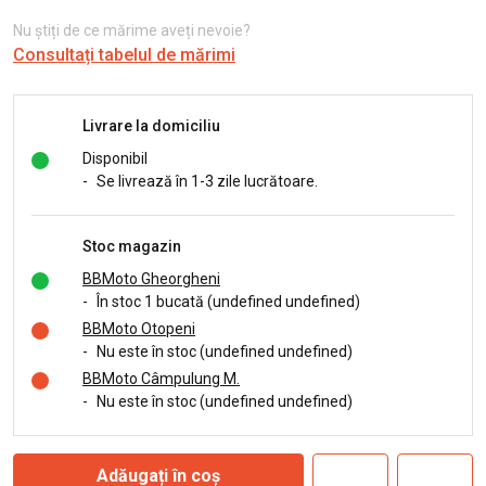
Nu știți de ce mărime aveți nevoie?
Consultați tabelul de mărimi
Livrare la domiciliu
Disponibil
-
Se livrează în 1-3 zile lucrătoare.
Stoc magazin
BBMoto Gheorgheni
-
În stoc 1 bucată (undefined undefined)
BBMoto Otopeni
-
Nu este în stoc (undefined undefined)
BBMoto Câmpulung M.
-
Nu este în stoc (undefined undefined)
Adăugați în coș