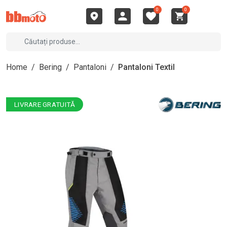
0
0
Home
/
Bering
/
Pantaloni
/
Pantaloni Textil
LIVRARE GRATUITĂ