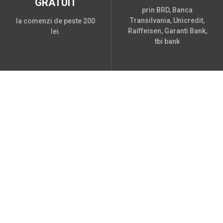
GRATUIT
prin BRD, Banca
Transilvania, Unicredit,
la comenzi de peste 200
Raiffeisen, Garanti Bank,
lei.
tbi bank