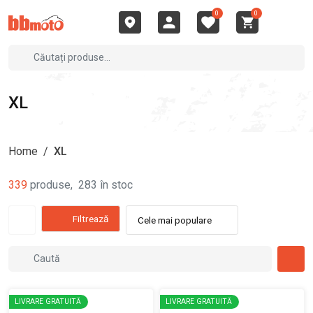
0
0
XL
Home
/
XL
339
produse
,
283
în stoc
Filtrează
Cele mai populare
LIVRARE GRATUITĂ
LIVRARE GRATUITĂ