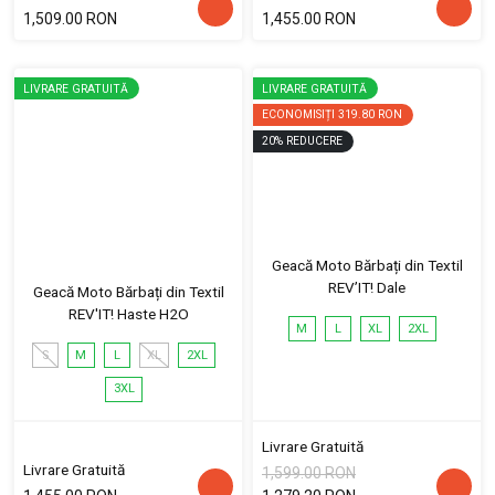
1,509.00 RON
1,455.00 RON
LIVRARE GRATUITĂ
LIVRARE GRATUITĂ
ECONOMISIȚI
319.80 RON
20
%
REDUCERE
Geacă Moto Bărbați din Textil
REV’IT! Dale
Geacă Moto Bărbați din Textil
REV'IT! Haste H2O
M
L
XL
2XL
S
M
L
XL
2XL
3XL
Livrare Gratuită
Livrare Gratuită
1,599.00 RON