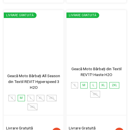
LIVRARE GRATUITĂ
LIVRARE GRATUITĂ
Geacă Moto Bărbați din Textil
REV'IT! Haste H2O
Geacă Moto Bărbați All Season
din Textil REVIT Hyperspeed 3
S
M
L
XL
2XL
H2O
3XL
S
M
L
XL
2XL
3XL
Livrare Gratuită
Livrare Gratuită