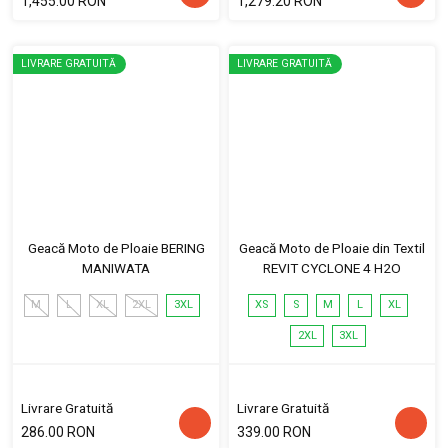
1,455.00 RON
1,279.20 RON
LIVRARE GRATUITĂ
LIVRARE GRATUITĂ
Geacă Moto de Ploaie BERING
Geacă Moto de Ploaie din Textil
MANIWATA
REVIT CYCLONE 4 H2O
M
L
XL
2XL
3XL
XS
S
M
L
XL
2XL
3XL
Livrare Gratuită
Livrare Gratuită
286.00 RON
339.00 RON