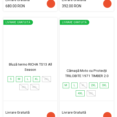
680.00 RON
392.00 RON
LIVRARE GRATUITĂ
LIVRARE GRATUITĂ
Bluză termo RICHA TS13 All
Season
Cămașă Moto cu Protecții
TRILOBITE 1971 TIMBER 2.0
S
M
L
XL
2XL
M
L
XL
2XL
3XL
3XL
4XL
4XL
5XL
Livrare Gratuită
Livrare Gratuită