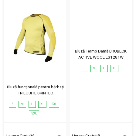
Bluză Termo Damă BRUBECK
ACTIVE WOOL LS1281W
S
M
L
XL
Bluză funcțională pentru bărbați
TRILOBITE SKINTEC
S
M
L
XL
2XL
3XL
Livrare Gratuită
Livrare Gratuită