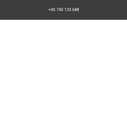
+40 740 133 688
atv@bbmoto.ro
Magazin
BBmoto ATV Otopeni
Str. Ferme D Nr. 2
Otopeni, Ilfov
Marți - Sâmbătă: 10:00 - 18:00