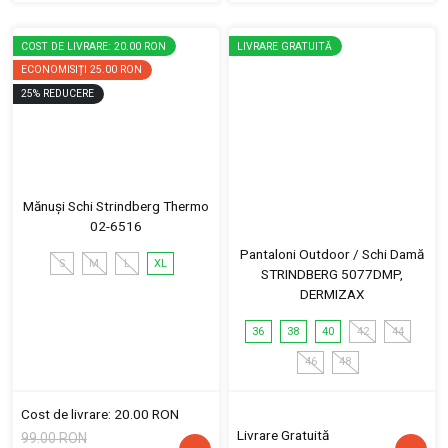
COST DE LIVRARE: 20.00 RON
LIVRARE GRATUITĂ
ECONOMISIȚI
25.00 RON
25
%
REDUCERE
Mănuși Schi Strindberg Thermo
02-6516
Pantaloni Outdoor / Schi Damă
S
M
L
XL
STRINDBERG 5077DMP,
DERMIZAX
36
38
40
42
44
46
48
Cost de livrare: 20.00 RON
Livrare Gratuită
99.00 RON