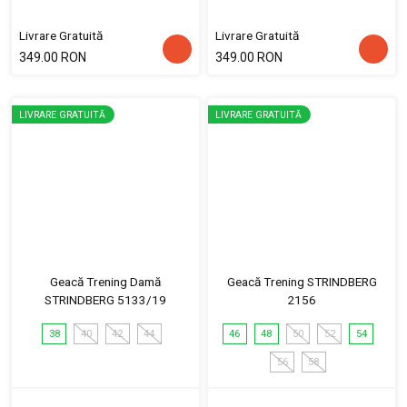
Livrare Gratuită
Livrare Gratuită
349.00 RON
349.00 RON
LIVRARE GRATUITĂ
LIVRARE GRATUITĂ
Geacă Trening Damă
Geacă Trening STRINDBERG
STRINDBERG 5133/19
2156
38
40
42
44
46
48
50
52
54
56
58