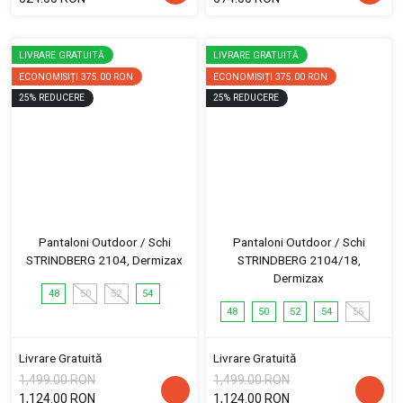
LIVRARE GRATUITĂ
LIVRARE GRATUITĂ
ECONOMISIȚI
375.00 RON
ECONOMISIȚI
375.00 RON
25
%
REDUCERE
25
%
REDUCERE
Pantaloni Outdoor / Schi
Pantaloni Outdoor / Schi
STRINDBERG 2104, Dermizax
STRINDBERG 2104/18,
Dermizax
48
50
52
54
48
50
52
54
56
Livrare Gratuită
Livrare Gratuită
1,499.00 RON
1,499.00 RON
1,124.00 RON
1,124.00 RON