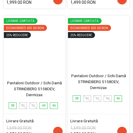
1,999.00 RON
1,499.00 RON
LIVRARE GRATUITĂ
LIVRARE GRATUITĂ
ECONOMISIȚI
425.00 RON
ECONOMISIȚI
425.00 RON
25
%
REDUCERE
25
%
REDUCERE
Pantaloni Outdoor / Schi Damă
STRINDBERG 5158DEV,
Pantaloni Outdoor / Schi Damă
Dermizax
STRINDBERG 5158DEV,
Dermizax
38
40
42
44
46
38
40
42
44
46
Livrare Gratuită
Livrare Gratuită
1,699.00 RON
1,699.00 RON