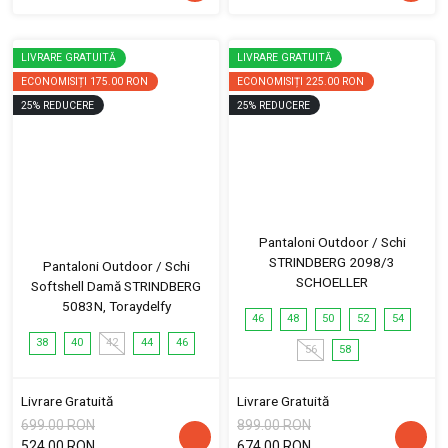
LIVRARE GRATUITĂ
LIVRARE GRATUITĂ
ECONOMISIȚI
175.00 RON
ECONOMISIȚI
225.00 RON
25
%
REDUCERE
25
%
REDUCERE
Pantaloni Outdoor / Schi
STRINDBERG 2098/3
Pantaloni Outdoor / Schi
SCHOELLER
Softshell Damă STRINDBERG
5083N, Toraydelfy
46
48
50
52
54
38
40
42
44
46
56
58
Livrare Gratuită
Livrare Gratuită
699.00 RON
899.00 RON
524.00 RON
674.00 RON