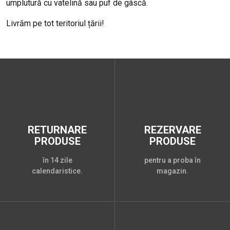
umplutură cu vatelină sau puf de gâscă.
Livrăm pe tot teritoriul țării!
RETURNARE
REZERVARE
PRODUSE
PRODUSE
în 14 zile
pentru a proba în
calendaristice.
magazin.