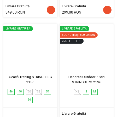
Livrare Gratuită
Livrare Gratuită
349.00 RON
299.00 RON
LIVRARE GRATUITĂ
LIVRARE GRATUITĂ
ECONOMISIȚI
800.00 RON
25
%
REDUCERE
Geacă Trening STRINDBERG
Hanorac Outdoor / Schi
2156
STRINDBERG 2196
46
48
50
52
54
XS
S
M
56
Livrare Gratuită