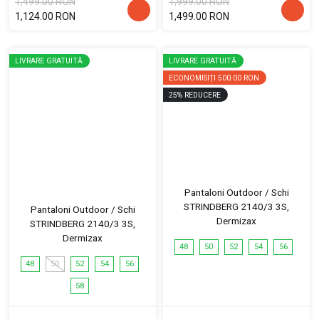
1,499.00 RON
1,999.00 RON
1,124.00 RON
1,499.00 RON
LIVRARE GRATUITĂ
LIVRARE GRATUITĂ
ECONOMISIȚI
500.00 RON
25
%
REDUCERE
Pantaloni Outdoor / Schi
STRINDBERG 2140/3 3S,
Pantaloni Outdoor / Schi
Dermizax
STRINDBERG 2140/3 3S,
Dermizax
48
50
52
54
56
48
50
52
54
56
58