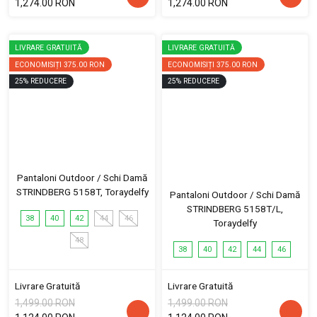
1,274.00 RON
1,274.00 RON
LIVRARE GRATUITĂ
LIVRARE GRATUITĂ
ECONOMISIȚI
375.00 RON
ECONOMISIȚI
375.00 RON
25
%
REDUCERE
25
%
REDUCERE
Pantaloni Outdoor / Schi Damă
STRINDBERG 5158T, Toraydelfy
Pantaloni Outdoor / Schi Damă
STRINDBERG 5158T/L,
38
40
42
44
46
Toraydelfy
48
38
40
42
44
46
Livrare Gratuită
Livrare Gratuită
1,499.00 RON
1,499.00 RON