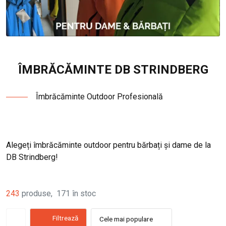
ÎMBRĂCĂMINTE DB STRINDBERG
Îmbrăcăminte Outdoor Profesională
Alegeți îmbrăcăminte outdoor pentru bărbați și dame de la
DB Strindberg!
243
produse
,
171
în stoc
Filtrează
Cele mai populare