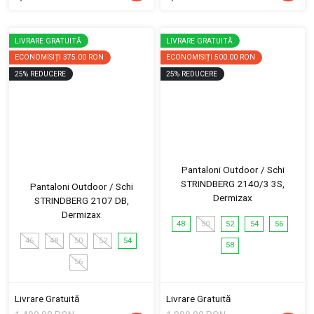
LIVRARE GRATUITĂ
LIVRARE GRATUITĂ
ECONOMISIȚI
375.00 RON
ECONOMISIȚI
500.00 RON
25
%
REDUCERE
25
%
REDUCERE
Pantaloni Outdoor / Schi
STRINDBERG 2140/3 3S,
Pantaloni Outdoor / Schi
Dermizax
STRINDBERG 2107 DB,
Dermizax
48
50
52
54
56
46
48
50
52
54
58
56
Livrare Gratuită
Livrare Gratuită