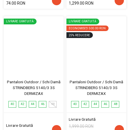
74.00 RON
1,299.00 RON
LIVRARE GRATUITĂ
LIVRARE GRATUITĂ
ECONOMISIȚI
500.00 RON
25
%
REDUCERE
Pantaloni Outdoor / Schi Damă
Pantaloni Outdoor / Schi Damă
STRINDBERG 5140/3 3S
STRINDBERG 5140/3 3S
DERMIZAX
DERMIZAX
40
42
44
46
48
40
42
44
46
48
Livrare Gratuită
Livrare Gratuită
1,999.00 RON