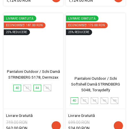
1,124.00 RON
1,124.00 RON
LIVRARE GRATUITĂ
LIVRARE GRATUITĂ
ECONOMISIȚI
187.00 RON
ECONOMISIȚI
175.00 RON
25
%
REDUCERE
25
%
REDUCERE
Pantaloni Outdoor / Schi Damă
STRINDBERG 5178, Dermizax
Pantaloni Outdoor / Schi
Softshell Damă STRINDBERG
40
42
44
46
5048, Toraydelfy
40
42
44
46
48
Livrare Gratuită
Livrare Gratuită
749.00 RON
699.00 RON
562.00 RON
524.00 RON