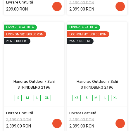
Livrare Gratuită
3,199.00 RON
299.00 RON
2,399.00 RON
LIVRARE GRATUITĂ
LIVRARE GRATUITĂ
ECONOMISIȚI
800.00 RON
ECONOMISIȚI
800.00 RON
25
%
REDUCERE
25
%
REDUCERE
Hanorac Outdoor / Schi
Hanorac Outdoor / Schi
STRINDBERG 2196
STRINDBERG 2196
S
M
L
XL
XS
S
M
L
XL
Livrare Gratuită
Livrare Gratuită
3,199.00 RON
3,199.00 RON
2,399.00 RON
2,399.00 RON