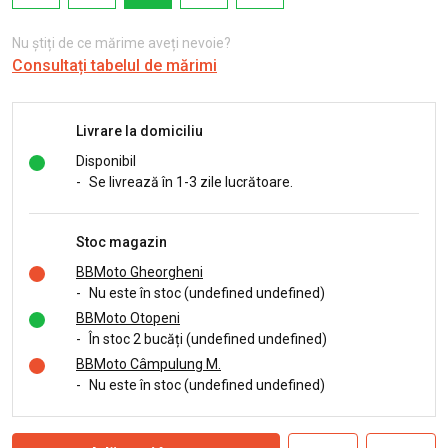
Nu știți de ce mărime aveți nevoie?
Consultați tabelul de mărimi
Livrare la domiciliu
Disponibil
-
Se livrează în 1-3 zile lucrătoare.
Stoc magazin
BBMoto Gheorgheni
-
Nu este în stoc (undefined undefined)
BBMoto Otopeni
-
În stoc 2 bucăți (undefined undefined)
BBMoto Câmpulung M.
-
Nu este în stoc (undefined undefined)