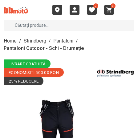
0
0
Home
/
Strindberg
/
Pantaloni
/
Pantaloni Outdoor - Schi - Drumeție
LIVRARE GRATUITĂ
ECONOMISIȚI 500.00 RON
25% REDUCERE