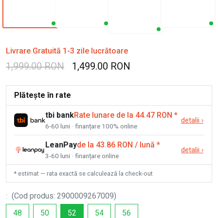
Livrare Gratuită 1-3 zile lucrătoare
1,999.00 RON
1,499.00 RON
Plătește în rate
tbi bank
Rate lunare de la 44.47 RON
*
detalii
›
6-60 luni · finanțare 100% online
LeanPay
de la 43.86 RON / lună
*
detalii
›
3-60 luni · finanțare online
* estimat — rata exactă se calculează la check-out
:
(
Cod produs
:
2900009267009
)
48
50
52
54
56