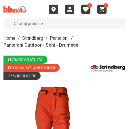
0
0
Home
/
Strindberg
/
Pantaloni
/
Pantaloni Outdoor - Schi - Drumeție
LIVRARE GRATUITĂ
ECONOMISIȚI 425.00 RON
25% REDUCERE