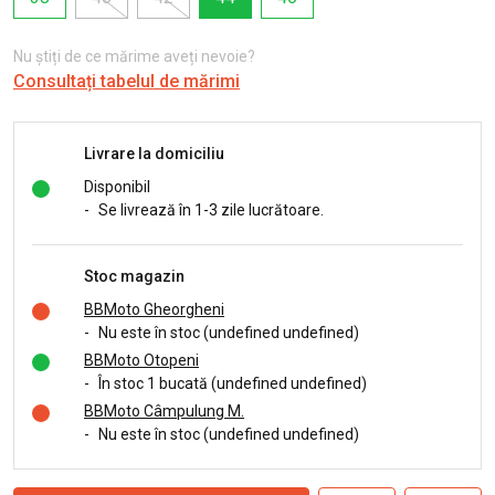
Nu știți de ce mărime aveți nevoie?
Consultați tabelul de mărimi
Livrare la domiciliu
Disponibil
-
Se livrează în 1-3 zile lucrătoare.
Stoc magazin
BBMoto Gheorgheni
-
Nu este în stoc (undefined undefined)
BBMoto Otopeni
-
În stoc 1 bucată (undefined undefined)
BBMoto Câmpulung M.
-
Nu este în stoc (undefined undefined)