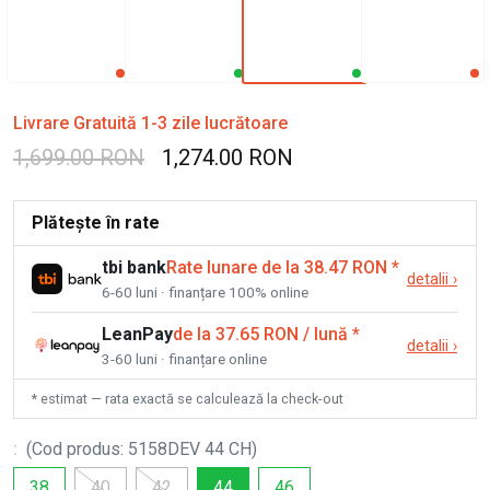
Livrare Gratuită 1-3 zile lucrătoare
1,699.00 RON
1,274.00 RON
Plătește în rate
tbi bank
Rate lunare de la 38.47 RON
*
detalii
›
6-60 luni · finanțare 100% online
LeanPay
de la 37.65 RON / lună
*
detalii
›
3-60 luni · finanțare online
* estimat — rata exactă se calculează la check-out
:
(
Cod produs
:
5158DEV 44 CH
)
38
40
42
44
46