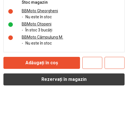
Stoc magazin
BBMoto Gheorgheni
-
Nu este în stoc
BBMoto Otopeni
-
În stoc 3 bucăți
BBMoto Câmpulung M.
-
Nu este în stoc
Adăugați în coș
Rezervați în magazin