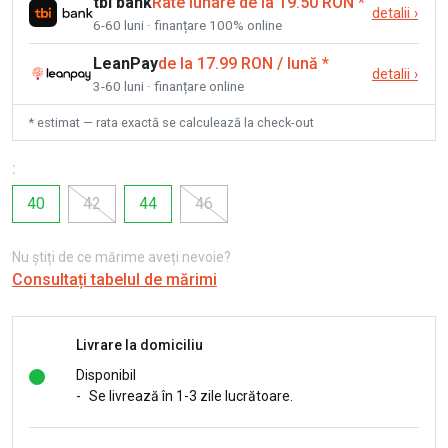
tbi bank
Rate lunare de la 19.50 RON
*
detalii
›
6-60 luni · finanțare 100% online
LeanPay
de la 17.99 RON / lună
*
detalii
›
3-60 luni · finanțare online
* estimat — rata exactă se calculează la check-out
:
40
42
44
46
Nu știți de ce mărime aveți nevoie?
Consultați tabelul de mărimi
Livrare la domiciliu
Disponibil
-
Se livrează în 1-3 zile lucrătoare.