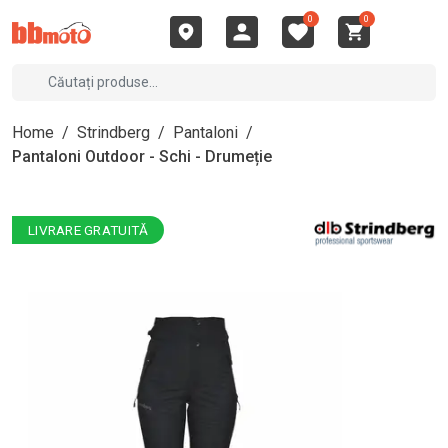
0
0
Home
/
Strindberg
/
Pantaloni
/
Pantaloni Outdoor - Schi - Drumeție
LIVRARE GRATUITĂ