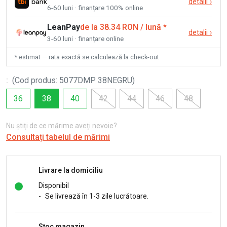
detalii
›
6-60 luni · finanțare 100% online
LeanPay
de la 38.34 RON / lună
*
detalii
›
3-60 luni · finanțare online
* estimat — rata exactă se calculează la check-out
:
(
Cod produs
:
5077DMP 38NEGRU
)
36
38
40
42
44
46
48
Nu știți de ce mărime aveți nevoie?
Consultați tabelul de mărimi
Livrare la domiciliu
Disponibil
-
Se livrează în 1-3 zile lucrătoare.
Stoc magazin