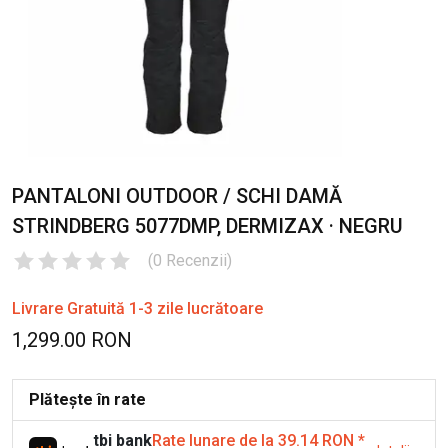
PANTALONI OUTDOOR / SCHI DAMĂ
STRINDBERG 5077DMP, DERMIZAX · NEGRU
(
0
Recenzii
)
Livrare Gratuită 1-3 zile lucrătoare
1,299.00 RON
Plătește în rate
tbi bank
Rate lunare de la 39.14 RON
*