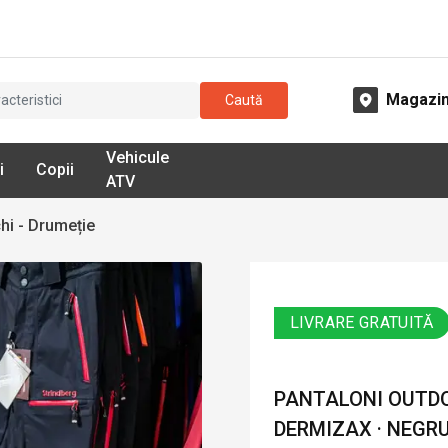
Magazi
Caută
Vehicule
i
Copii
ATV
hi - Drumeție
LIVRARE GRATUITĂ
PANTALONI OUTDOO
DERMIZAX · NEGRU