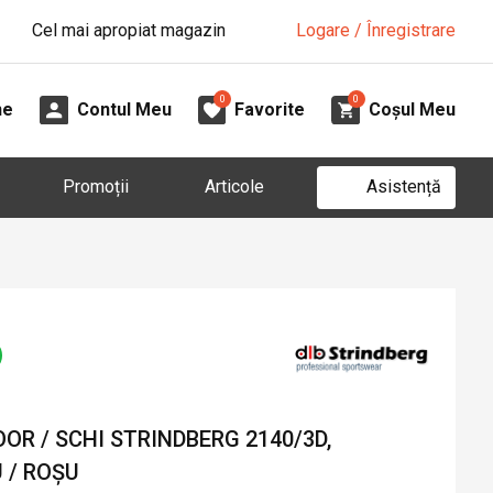
Cel mai apropiat magazin
Logare / Înregistrare
0
0
ne
Contul Meu
Favorite
Coșul Meu
Asistență
Promoții
Articole
R / SCHI STRINDBERG 2140/3D,
 / ROȘU