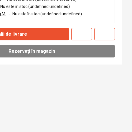
Nu este în stoc (undefined undefined)
 M.
-
Nu este în stoc (undefined undefined)
lii de livrare
Rezervați în magazin