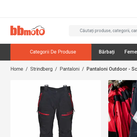
Categorii De Produse
Bărbați
Feme
Home
/
Strindberg
/
Pantaloni
/
Pantaloni Outdoor - Sc