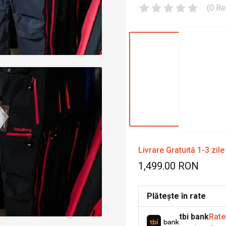
(
0
Re
Livrare Gratuită 1-3 zile
1,499.00 RON
Plătește în rate
tbi bank
Rate