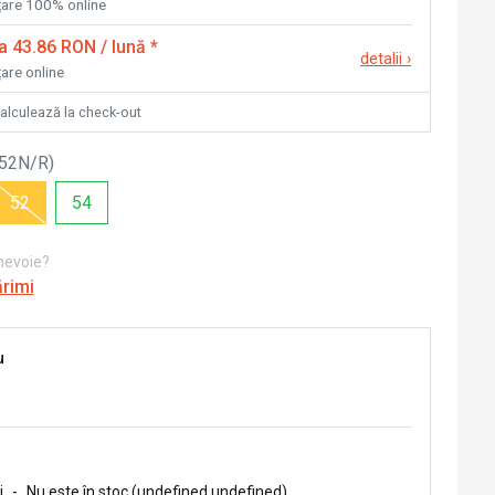
nțare 100% online
la 43.86 RON / lună
*
detalii
›
țare online
calculează la check-out
 52N/R
)
52
54
 nevoie?
ărimi
u
i
-
Nu este în stoc (undefined undefined)