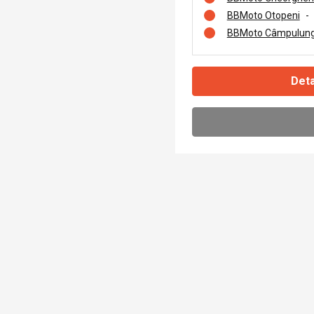
BBMoto Otopeni
-
BBMoto Câmpulung
Deta