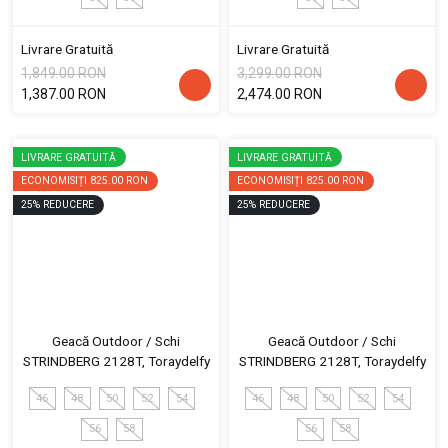
Livrare Gratuită
Livrare Gratuită
1,849.00 RON
3,299.00 RON
1,387.00 RON
2,474.00 RON
LIVRARE GRATUITĂ
LIVRARE GRATUITĂ
ECONOMISIȚI
825.00 RON
ECONOMISIȚI
825.00 RON
25
%
REDUCERE
25
%
REDUCERE
Geacă Outdoor / Schi
Geacă Outdoor / Schi
STRINDBERG 2128T, Toraydelfy
STRINDBERG 2128T, Toraydelfy
46
48
50
52
54
46
48
50
52
54
56
58
56
58