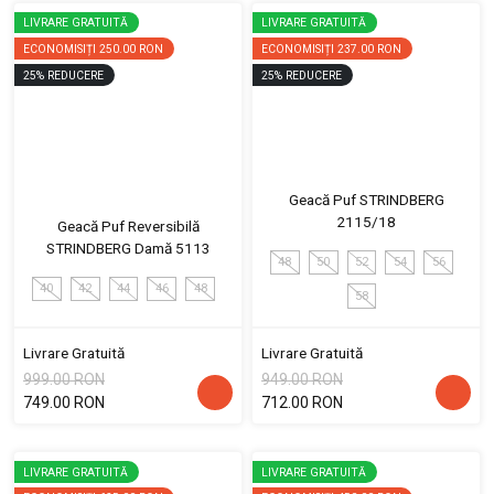
LIVRARE GRATUITĂ
LIVRARE GRATUITĂ
ECONOMISIȚI
250.00 RON
ECONOMISIȚI
237.00 RON
25
%
REDUCERE
25
%
REDUCERE
Geacă Puf STRINDBERG
2115/18
Geacă Puf Reversibilă
STRINDBERG Damă 5113
48
50
52
54
56
40
42
44
46
48
58
Livrare Gratuită
Livrare Gratuită
999.00 RON
949.00 RON
749.00 RON
712.00 RON
LIVRARE GRATUITĂ
LIVRARE GRATUITĂ