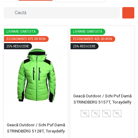
LIVRARE GRATUITĂ
LIVRARE GRATUITĂ
ECONOMISIȚI
675.00 RON
ECONOMISIȚI
425.00 RON
25
%
REDUCERE
25
%
REDUCERE
Geacă Outdoor / Schi Puf Damă
STRINDBERG 5157T, Toraydelfy
40
42
44
46
Geacă Outdoor / Schi Puf Damă
STRINDBERG 5128T, Toraydelfy