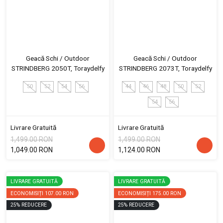
Geacă Schi / Outdoor
Geacă Schi / Outdoor
STRINDBERG 2050T, Toraydelfy
STRINDBERG 2073T, Toraydelfy
50
52
54
56
44
46
48
50
52
54
56
Livrare Gratuită
Livrare Gratuită
1,499.00 RON
1,499.00 RON
1,049.00 RON
1,124.00 RON
LIVRARE GRATUITĂ
LIVRARE GRATUITĂ
ECONOMISIȚI
107.00 RON
ECONOMISIȚI
175.00 RON
25
%
REDUCERE
25
%
REDUCERE