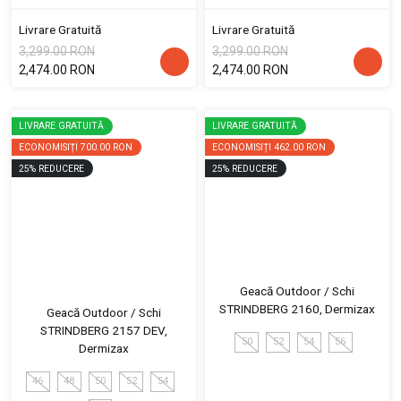
Livrare Gratuită
Livrare Gratuită
3,299.00 RON
3,299.00 RON
2,474.00 RON
2,474.00 RON
LIVRARE GRATUITĂ
LIVRARE GRATUITĂ
ECONOMISIȚI
700.00 RON
ECONOMISIȚI
462.00 RON
25
%
REDUCERE
25
%
REDUCERE
Geacă Outdoor / Schi
STRINDBERG 2160, Dermizax
Geacă Outdoor / Schi
STRINDBERG 2157 DEV,
50
52
54
56
Dermizax
46
48
50
52
54