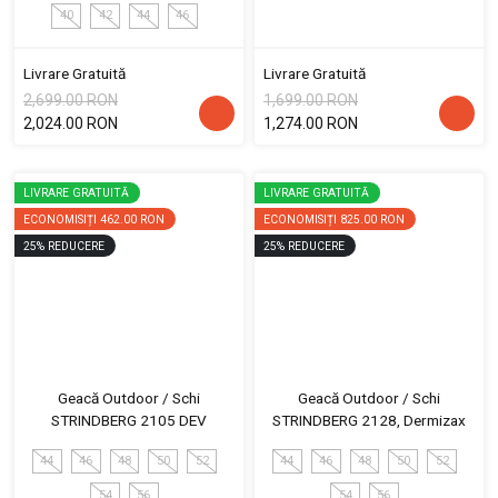
40
42
44
46
Livrare Gratuită
Livrare Gratuită
2,699.00 RON
1,699.00 RON
2,024.00 RON
1,274.00 RON
LIVRARE GRATUITĂ
LIVRARE GRATUITĂ
ECONOMISIȚI
462.00 RON
ECONOMISIȚI
825.00 RON
25
%
REDUCERE
25
%
REDUCERE
Geacă Outdoor / Schi
Geacă Outdoor / Schi
STRINDBERG 2105 DEV
STRINDBERG 2128, Dermizax
44
46
48
50
52
44
46
48
50
52
54
56
54
56