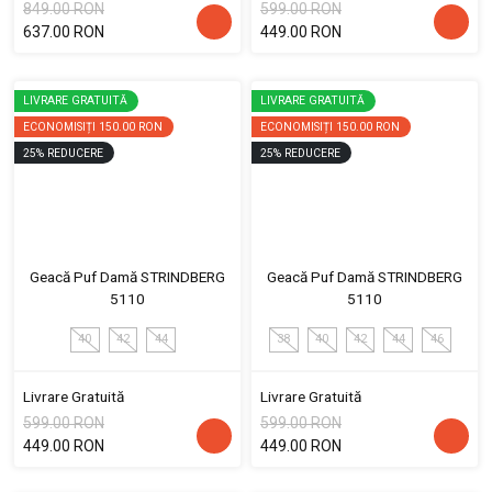
849.00 RON
599.00 RON
637.00 RON
449.00 RON
LIVRARE GRATUITĂ
LIVRARE GRATUITĂ
ECONOMISIȚI
150.00 RON
ECONOMISIȚI
150.00 RON
25
%
REDUCERE
25
%
REDUCERE
Geacă Puf Damă STRINDBERG
Geacă Puf Damă STRINDBERG
5110
5110
40
42
44
38
40
42
44
46
Livrare Gratuită
Livrare Gratuită
599.00 RON
599.00 RON
449.00 RON
449.00 RON