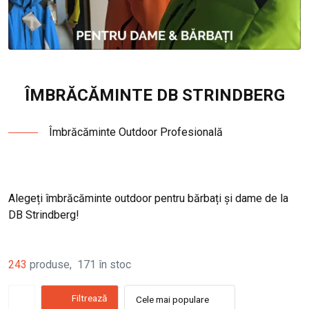
ÎMBRĂCĂMINTE DB STRINDBERG
Îmbrăcăminte Outdoor Profesională
Alegeți îmbrăcăminte outdoor pentru bărbați și dame de la
DB Strindberg!
243
produse
,
171
în stoc
Filtrează
Cele mai populare