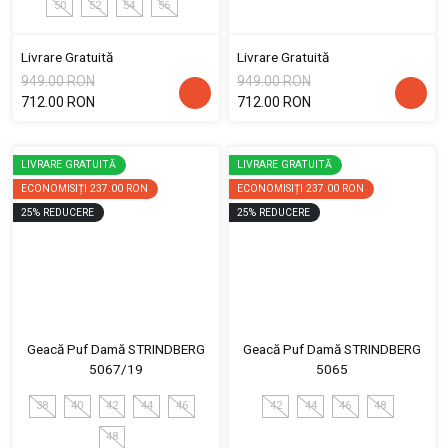
50
52
54
56
Livrare Gratuită
Livrare Gratuită
949.00 RON
949.00 RON
712.00 RON
712.00 RON
LIVRARE GRATUITĂ
LIVRARE GRATUITĂ
ECONOMISIȚI
237.00 RON
ECONOMISIȚI
237.00 RON
25
%
REDUCERE
25
%
REDUCERE
Geacă Puf Damă STRINDBERG
Geacă Puf Damă STRINDBERG
5067/19
5065
38
40
42
44
46
42
44
46
48
48