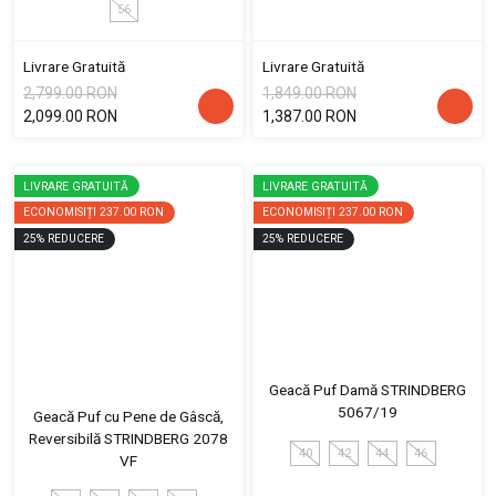
56
Livrare Gratuită
Livrare Gratuită
2,799.00 RON
1,849.00 RON
2,099.00 RON
1,387.00 RON
LIVRARE GRATUITĂ
LIVRARE GRATUITĂ
ECONOMISIȚI
237.00 RON
ECONOMISIȚI
237.00 RON
25
%
REDUCERE
25
%
REDUCERE
Geacă Puf Damă STRINDBERG
5067/19
Geacă Puf cu Pene de Gâscă,
Reversibilă STRINDBERG 2078
40
42
44
46
VF