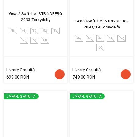
Geacă Softshell STRINDBERG
2093 Toraydelfy
Geacă Softshell STRINDBERG
2093/19 Toraydelfy
46
48
50
52
54
44
46
48
50
52
56
58
60
54
Livrare Gratuită
Livrare Gratuită
699.00 RON
749.00 RON
LIVRARE GRATUITĂ
LIVRARE GRATUITĂ