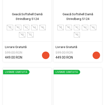
Geacă Softshell Damă
Geacă Softshell Damă
Strindberg 5124
Strindberg 5124
38
40
42
44
46
38
40
42
44
46
48
50
48
Livrare Gratuită
Livrare Gratuită
599.00 RON
599.00 RON
449.00 RON
449.00 RON
LIVRARE GRATUITĂ
LIVRARE GRATUITĂ