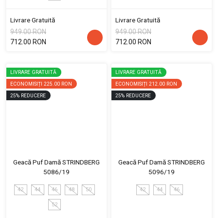
Livrare Gratuită
Livrare Gratuită
949.00 RON
949.00 RON
712.00 RON
712.00 RON
LIVRARE GRATUITĂ
LIVRARE GRATUITĂ
ECONOMISIȚI
225.00 RON
ECONOMISIȚI
212.00 RON
25
%
REDUCERE
25
%
REDUCERE
Geacă Puf Damă STRINDBERG
Geacă Puf Damă STRINDBERG
5086/19
5096/19
42
44
46
48
50
42
44
46
52