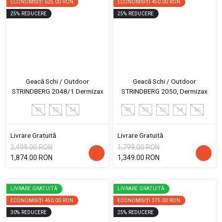
ECONOMISIȚI
625.00 RON
ECONOMISIȚI
450.00 RON
25
%
REDUCERE
25
%
REDUCERE
Geacă Schi / Outdoor
Geacă Schi / Outdoor
STRINDBERG 2048/1 Dermizax
STRINDBERG 2050, Dermizax
50
52
54
48
50
52
54
56
Livrare Gratuită
Livrare Gratuită
2,499.00 RON
1,799.00 RON
1,874.00 RON
1,349.00 RON
LIVRARE GRATUITĂ
LIVRARE GRATUITĂ
ECONOMISIȚI
450.00 RON
ECONOMISIȚI
375.00 RON
30
%
REDUCERE
25
%
REDUCERE