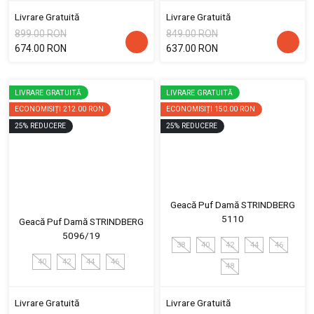
Livrare Gratuită
Livrare Gratuită
899.00 RON
849.00 RON
674.00 RON
637.00 RON
LIVRARE GRATUITĂ
LIVRARE GRATUITĂ
ECONOMISIȚI
212.00 RON
ECONOMISIȚI
150.00 RON
25
%
REDUCERE
25
%
REDUCERE
Geacă Puf Damă STRINDBERG
5110
Geacă Puf Damă STRINDBERG
5096/19
38
40
42
44
46
40
42
44
46
48
Livrare Gratuită
Livrare Gratuită